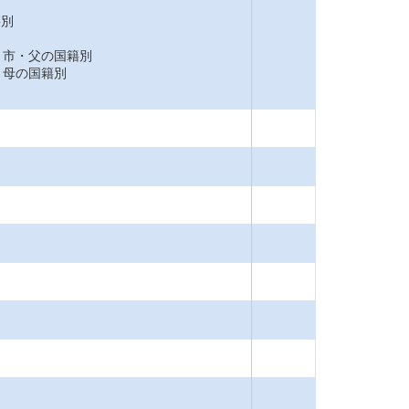
籍別
市・父の国籍別
母の国籍別