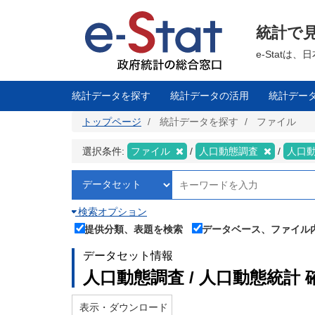
メ
イ
ン
統計で
コ
ン
テ
e-Stat
ン
ツ
に
移
統計データを探す
統計データの活用
統計デー
動
トップページ
統計データを探す
ファイル
選択条件:
ファイル
人口動態調査
人口
検索オプション
提供分類、表題を検索
データベース、ファイル
データセット情報
人口動態調査 / 人口動態統計 
表示・ダウンロード