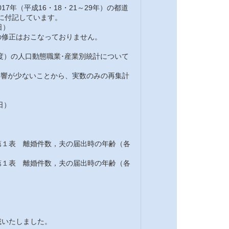
7年（平成16・18・21～29年）の都道
注に付記しています。
日）
修正はおこなっておりません。
7年度）の人口動態職業･産業別統計について
の影響が少ないことから、実数のみの再集計
日）
１表 離婚件数，夫の届出時の年齢（各
１表 離婚件数，夫の届出時の年齢（各
載いたしました。