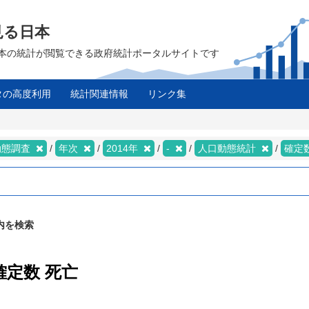
見る日本
は、日本の統計が閲覧できる政府統計ポータルサイトです
タの高度利用
統計関連情報
リンク集
動態調査
年次
2014年
-
人口動態統計
確定
内を検索
確定数 死亡