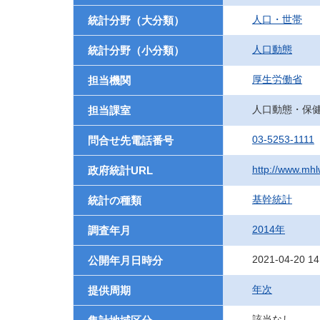
人口・世帯
統計分野（大分類）
人口動態
統計分野（小分類）
厚生労働省
担当機関
人口動態・保
担当課室
03-5253-1111
問合せ先電話番号
http://www.mhlw
政府統計URL
基幹統計
統計の種類
2014年
調査年月
2021-04-20 14
公開年月日時分
年次
提供周期
該当なし