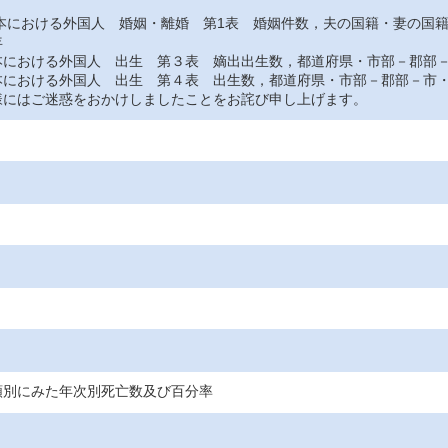
おける外国人 婚姻・離婚 第1表 婚姻件数，夫の国籍・妻の国
年
おける外国人 出生 第３表 嫡出出生数，都道府県・市部－郡部－
おける外国人 出生 第４表 出生数，都道府県・市部－郡部－市・
にはご迷惑をおかけしましたことをお詫び申し上げます。
類別にみた年次別死亡数及び百分率