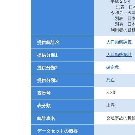
平成２５年
別表 日本に
令和２～６
別表 日本に
別表 日本に
利用者の皆様
人口動態調査
提供統計名
人口動態統計
提供分類1
確定数
提供分類2
死亡
提供分類3
5-33
表番号
上巻
表分類
交通事故の種
統計表名
データセットの概要