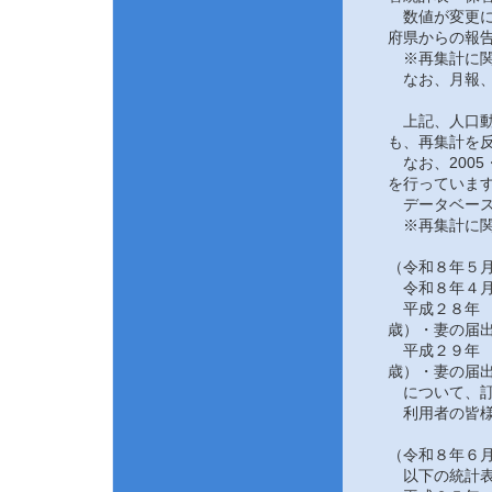
数値が変更にな
府県からの報告
※再集計に関
なお、月報、
上記、人口動態
も、再集計を反
なお、2005
を行っていま
データベース
※再集計に関
（令和８年５月
令和８年４月
平成２８年 
歳）・妻の届
平成２９年 
歳）・妻の届
について、訂
利用者の皆様
（令和８年６月
以下の統計表