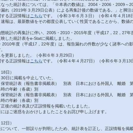
った統計表については、「※本表の数値は、2004・2006・2009～201
漏れ（2019年３月29日公表）による再集計後の数値である。」と脚
する正誤情報は
こちら
です。（令和３年６月３日）（令和４年４月18
速報は、最新数値をその都度公表していく性質であることから、数値の
統計の再集計に伴い、2005・2010・2015年度（平成17，22，2
映した統計表をe-Statに掲載しました。
・2010年度（平成17，22年度）は、報告漏れの件数が少なく諸率へ
す。
を更新しました。（令和６年３月29日）
する正誤情報は
こちら
です。（令和４年４月27日）（令和６年３月13
18日）
30日に掲載を中止していた、
保管統計表（報告書非掲載表） 別表 日本における外国人 離婚 第
出時の年齢（各歳）別
保管統計表（報告書非掲載表） 別表 日本における外国人 離婚 第
出時の年齢（各歳）別
正後の統計表及び正誤情報を掲載いたしました。
にはご迷惑をおかけしましたことをお詫び申し上げます。
12日）
について、一部誤りが判明したため、統計表を訂正し、正誤情報を掲