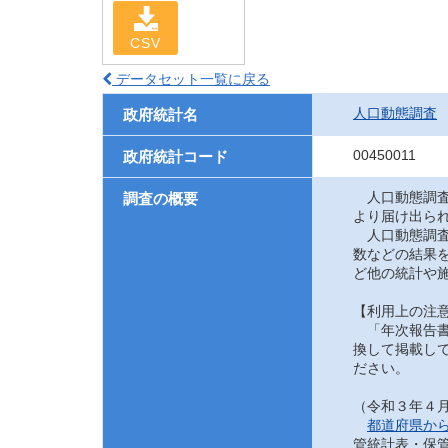
CSV
データセット一覧に戻る
人口動態調査
政府統計名
00450011
政府統計コード
人口動態調査
調査の概要
より届け出ら
人口動態調査
数などの結果
ど他の統計や
【利用上の注
「年次報告書
換して掲載して
ださい。
（令和３年４
都道府県か
管統計表・保管