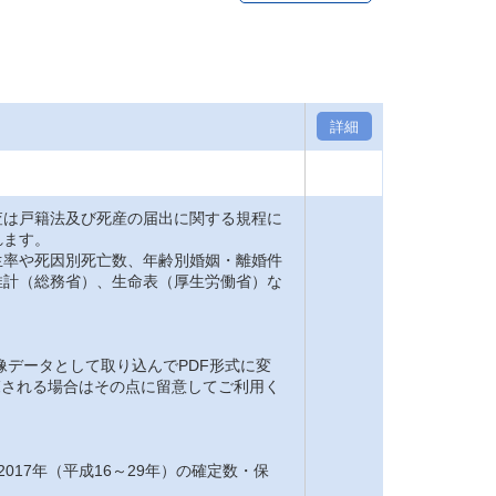
詳細
は戸籍法及び死産の届出に関する規程に
れます。
率や死因別死亡数、年齢別婚姻・離婚件
推計（総務省）、生命表（厚生労働省）な
。
像データとして取り込んでPDF形式に変
閲覧される場合はその点に留意してご利用く
2017年（平成16～29年）の確定数・保