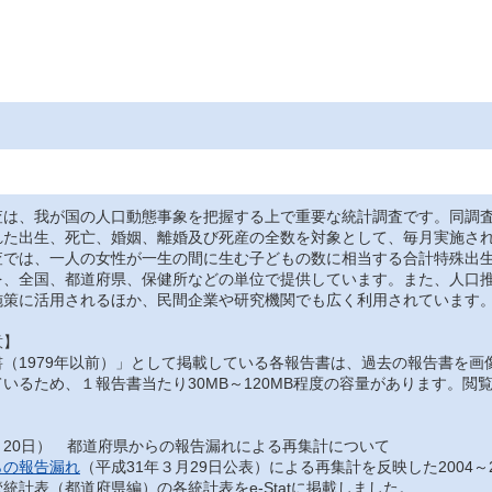
は、我が国の人口動態事象を把握する上で重要な統計調査です。同調査
れた出生、死亡、婚姻、離婚及び死産の全数を対象として、毎月実施さ
では、一人の女性が一生の間に生む子どもの数に相当する合計特殊出生
を、全国、都道府県、保健所などの単位で提供しています。また、人口
施策に活用されるほか、民間企業や研究機関でも広く利用されています
意】
（1979年以前）」として掲載している各報告書は、過去の報告書を画
いるため、１報告書当たり30MB～120MB程度の容量があります。
月20日） 都道府県からの報告漏れによる再集計について
らの報告漏れ
（平成31年３月29日公表）による再集計を反映した2004～
統計表（都道府県編）の各統計表をe-Statに掲載しました。