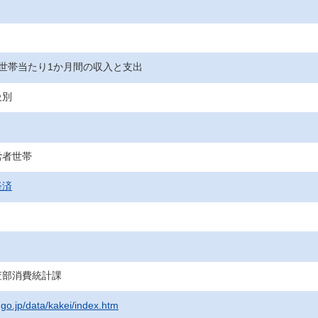
世帯当たり1か月間の収入と支出
級別
労者世帯
経済
査部消費統計課
.go.jp/data/kakei/index.htm