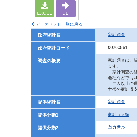
EXCEL
DB
データセット一覧に戻る
家計調査
政府統計名
00200561
政府統計コード
家計調査は、
調査の概要
ます。
家計調査の結
会社などでも
二人以上の世
世帯の家計収
家計調査
提供統計名
家計収支編
提供分類1
単身世帯
提供分類2