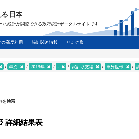
見る日本
は、日本の統計が閲覧できる政府統計ポータルサイトです
タの高度利用
統計関連情報
リンク集
年次
2019年
-
家計収支編
単身世帯
内を検索
帯 詳細結果表