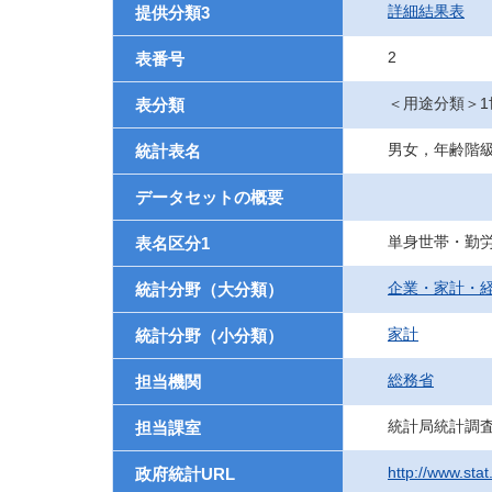
詳細結果表
提供分類3
2
表番号
＜用途分類＞1
表分類
男女，年齢階
統計表名
データセットの概要
単身世帯・勤
表名区分1
企業・家計・
統計分野（大分類）
家計
統計分野（小分類）
総務省
担当機関
統計局統計調
担当課室
http://www.stat
政府統計URL