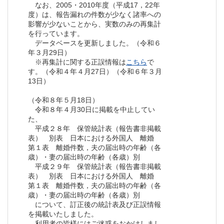
なお、2005・2010年度（平成17，22年
度）は、報告漏れの件数が少なく諸率への
影響が少ないことから、実数のみの再集計
を行っています。
データベースを更新しました。（令和６
年３月29日）
※再集計に関する正誤情報は
こちら
で
す。（令和４年４月27日）（令和６年３月
13日）
（令和８年５月18日）
令和８年４月30日に掲載を中止してい
た、
平成２８年 保管統計表（報告書非掲載
表） 別表 日本における外国人 離婚
第１表 離婚件数，夫の届出時の年齢（各
歳）・妻の届出時の年齢（各歳）別
平成２９年 保管統計表（報告書非掲載
表） 別表 日本における外国人 離婚
第１表 離婚件数，夫の届出時の年齢（各
歳）・妻の届出時の年齢（各歳）別
について、訂正後の統計表及び正誤情報
を掲載いたしました。
利用者の皆様にはご迷惑をおかけしまし