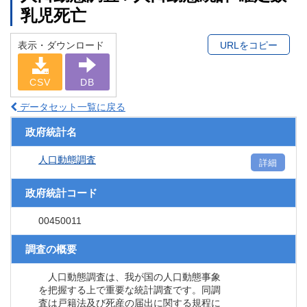
乳児死亡
表示・ダウンロード
URLをコピー
CSV
DB
データセット一覧に戻る
政府統計名
人口動態調査
詳細
政府統計コード
00450011
調査の概要
人口動態調査は、我が国の人口動態事象
を把握する上で重要な統計調査です。同調
査は戸籍法及び死産の届出に関する規程に