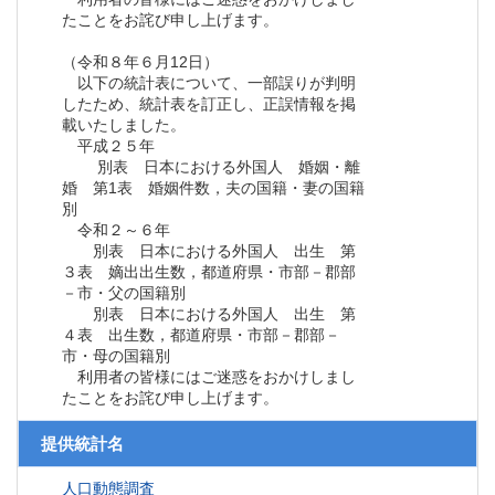
たことをお詫び申し上げます。
（令和８年６月12日）
以下の統計表について、一部誤りが判明
したため、統計表を訂正し、正誤情報を掲
載いたしました。
平成２５年
別表 日本における外国人 婚姻・離
婚 第1表 婚姻件数，夫の国籍・妻の国籍
別
令和２～６年
別表 日本における外国人 出生 第
３表 嫡出出生数，都道府県・市部－郡部
－市・父の国籍別
別表 日本における外国人 出生 第
４表 出生数，都道府県・市部－郡部－
市・母の国籍別
利用者の皆様にはご迷惑をおかけしまし
たことをお詫び申し上げます。
提供統計名
人口動態調査