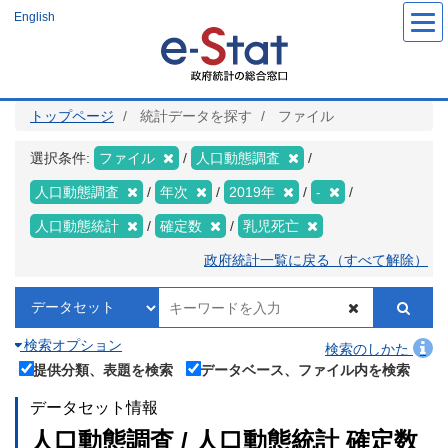
メ
English
イ
ン
コ
ン
テ
ン
ツ
トップページ
統計データを探す
ファイル
に
移
動
選択条件:
ファイル
人口動態調査
人口動態調査
年次
2019年
-
人口動態統計
確定数
乳児死亡
政府統計一覧に戻る（すべて解除）
検索オプション
検索のしかた
提供分類、表題を検索
データベース、ファイル内を検索
データセット情報
人口動態調査 / 人口動態統計 確定数