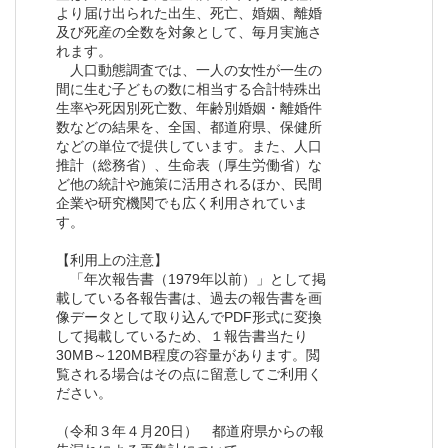
より届け出られた出生、死亡、婚姻、離婚
及び死産の全数を対象として、毎月実施さ
れます。
人口動態調査では、一人の女性が一生の
間に生む子どもの数に相当する合計特殊出
生率や死因別死亡数、年齢別婚姻・離婚件
数などの結果を、全国、都道府県、保健所
などの単位で提供しています。また、人口
推計（総務省）、生命表（厚生労働省）な
ど他の統計や施策に活用されるほか、民間
企業や研究機関でも広く利用されていま
す。
【利用上の注意】
「年次報告書（1979年以前）」として掲
載している各報告書は、過去の報告書を画
像データとして取り込んでPDF形式に変換
して掲載しているため、１報告書当たり
30MB～120MB程度の容量があります。閲
覧される場合はその点に留意してご利用く
ださい。
（令和３年４月20日） 都道府県からの報