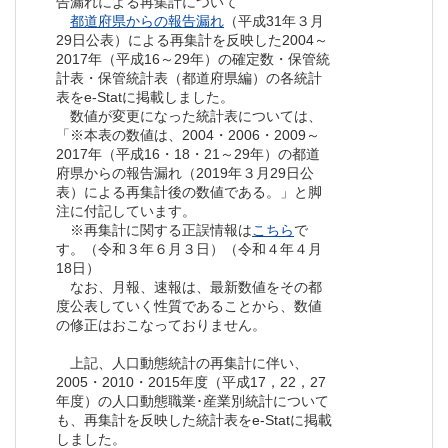
告漏れによる再集計について
都道府県からの報告漏れ
（平成31年３月
29日公表）による再集計を反映した2004～
2017年（平成16～29年）の確定数・保管統
計表・保管統計表（都道府県編）の各統計
表をe-Statに掲載しました。
数値が変更になった統計表については、
「※本表の数値は、2004・2006・2009～
2017年（平成16・18・21～29年）の都道
府県からの報告漏れ（2019年３月29日公
表）による再集計後の数値である。」と脚
注に付記しています。
※再集計に関する正誤情報は
こちら
で
す。（令和３年６月３日）（令和４年４月
18日）
なお、月報、速報は、最新数値をその都
度公表していく性質であることから、数値
の修正はおこなっておりません。
上記、人口動態統計の再集計に伴い、
2005・2010・2015年度（平成17，22，27
年度）の人口動態職業･産業別統計について
も、再集計を反映した統計表をe-Statに掲載
しました。