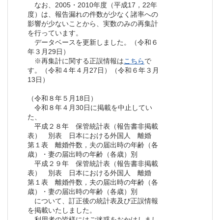
なお、2005・2010年度（平成17，22年
度）は、報告漏れの件数が少なく諸率への
影響が少ないことから、実数のみの再集計
を行っています。
データベースを更新しました。（令和６
年３月29日）
※再集計に関する正誤情報は
こちら
で
す。（令和４年４月27日）（令和６年３月
13日）
（令和８年５月18日）
令和８年４月30日に掲載を中止してい
た、
平成２８年 保管統計表（報告書非掲載
表） 別表 日本における外国人 離婚
第１表 離婚件数，夫の届出時の年齢（各
歳）・妻の届出時の年齢（各歳）別
平成２９年 保管統計表（報告書非掲載
表） 別表 日本における外国人 離婚
第１表 離婚件数，夫の届出時の年齢（各
歳）・妻の届出時の年齢（各歳）別
について、訂正後の統計表及び正誤情報
を掲載いたしました。
利用者の皆様にはご迷惑をおかけしまし