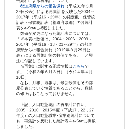
告漏れによる再集計について
都道府県からの報告漏れ
（平成31年３月
29日公表）による再集計を反映した2004～
2017年（平成16～29年）の確定数・保管統
計表・保管統計表（都道府県編）の各統計
表をe-Statに掲載しました。
数値が変更になった統計表については、
「※本表の数値は、2004・2006・2009～
2017年（平成16・18・21～29年）の都道
府県からの報告漏れ（2019年３月29日公
表）による再集計後の数値である。」と脚
注に付記しています。
※再集計に関する正誤情報は
こちら
で
す。（令和３年６月３日）（令和４年４月
18日）
なお、月報、速報は、最新数値をその都
度公表していく性質であることから、数値
の修正はおこなっておりません。
上記、人口動態統計の再集計に伴い、
2005・2010・2015年度（平成17，22，27
年度）の人口動態職業･産業別統計について
も、再集計を反映した統計表をe-Statに掲載
しました。