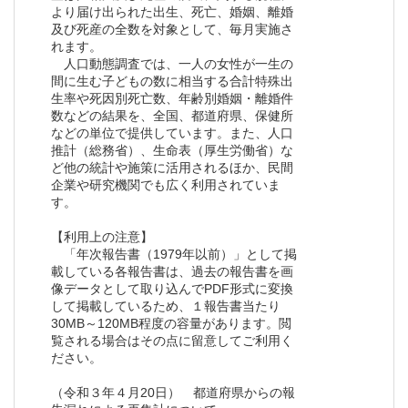
より届け出られた出生、死亡、婚姻、離婚
及び死産の全数を対象として、毎月実施さ
れます。
人口動態調査では、一人の女性が一生の
間に生む子どもの数に相当する合計特殊出
生率や死因別死亡数、年齢別婚姻・離婚件
数などの結果を、全国、都道府県、保健所
などの単位で提供しています。また、人口
推計（総務省）、生命表（厚生労働省）な
ど他の統計や施策に活用されるほか、民間
企業や研究機関でも広く利用されていま
す。
【利用上の注意】
「年次報告書（1979年以前）」として掲
載している各報告書は、過去の報告書を画
像データとして取り込んでPDF形式に変換
して掲載しているため、１報告書当たり
30MB～120MB程度の容量があります。閲
覧される場合はその点に留意してご利用く
ださい。
（令和３年４月20日） 都道府県からの報