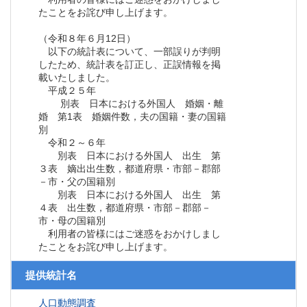
たことをお詫び申し上げます。
（令和８年６月12日）
以下の統計表について、一部誤りが判明
したため、統計表を訂正し、正誤情報を掲
載いたしました。
平成２５年
別表 日本における外国人 婚姻・離
婚 第1表 婚姻件数，夫の国籍・妻の国籍
別
令和２～６年
別表 日本における外国人 出生 第
３表 嫡出出生数，都道府県・市部－郡部
－市・父の国籍別
別表 日本における外国人 出生 第
４表 出生数，都道府県・市部－郡部－
市・母の国籍別
利用者の皆様にはご迷惑をおかけしまし
たことをお詫び申し上げます。
提供統計名
人口動態調査