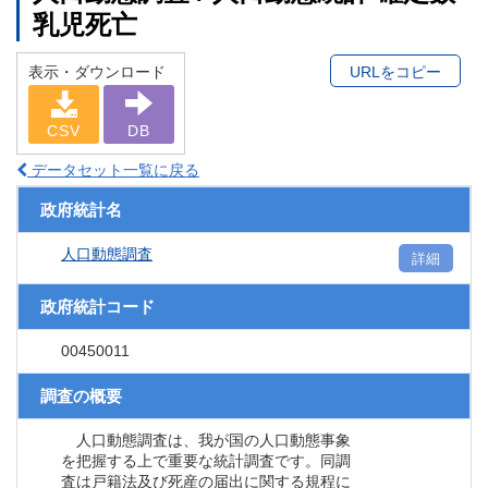
乳児死亡
表示・ダウンロード
URLをコピー
CSV
DB
データセット一覧に戻る
政府統計名
人口動態調査
詳細
政府統計コード
00450011
調査の概要
人口動態調査は、我が国の人口動態事象
を把握する上で重要な統計調査です。同調
査は戸籍法及び死産の届出に関する規程に