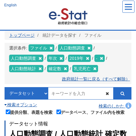
メ
English
イ
ン
コ
ン
テ
ン
ツ
トップページ
統計データを探す
ファイル
に
移
動
選択条件:
ファイル
人口動態調査
人口動態調査
年次
2019年
-
人口動態統計
確定数
乳児死亡
政府統計一覧に戻る（すべて解除）
検索オプション
検索のしかた
提供分類、表題を検索
データベース、ファイル内を検索
データセット情報
人口動態調査 / 人口動態統計 確定数