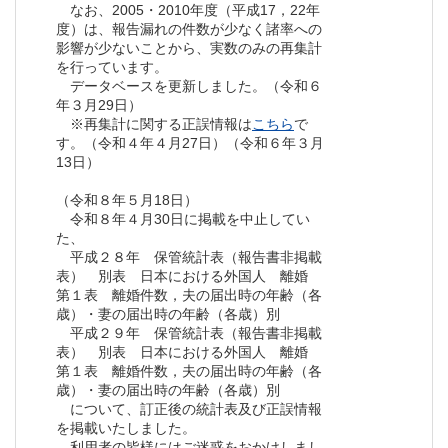
なお、2005・2010年度（平成17，22年
度）は、報告漏れの件数が少なく諸率への
影響が少ないことから、実数のみの再集計
を行っています。
データベースを更新しました。（令和６
年３月29日）
※再集計に関する正誤情報は
こちら
で
す。（令和４年４月27日）（令和６年３月
13日）
（令和８年５月18日）
令和８年４月30日に掲載を中止してい
た、
平成２８年 保管統計表（報告書非掲載
表） 別表 日本における外国人 離婚
第１表 離婚件数，夫の届出時の年齢（各
歳）・妻の届出時の年齢（各歳）別
平成２９年 保管統計表（報告書非掲載
表） 別表 日本における外国人 離婚
第１表 離婚件数，夫の届出時の年齢（各
歳）・妻の届出時の年齢（各歳）別
について、訂正後の統計表及び正誤情報
を掲載いたしました。
利用者の皆様にはご迷惑をおかけしまし