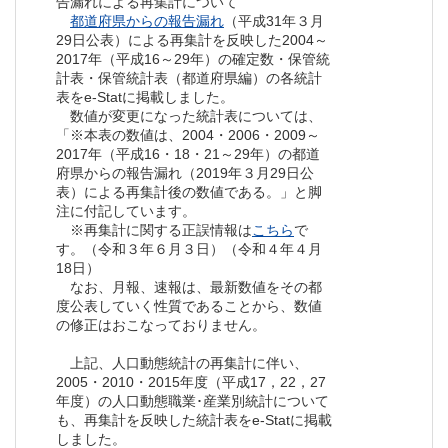
告漏れによる再集計について
都道府県からの報告漏れ
（平成31年３月
29日公表）による再集計を反映した2004～
2017年（平成16～29年）の確定数・保管統
計表・保管統計表（都道府県編）の各統計
表をe-Statに掲載しました。
数値が変更になった統計表については、
「※本表の数値は、2004・2006・2009～
2017年（平成16・18・21～29年）の都道
府県からの報告漏れ（2019年３月29日公
表）による再集計後の数値である。」と脚
注に付記しています。
※再集計に関する正誤情報は
こちら
で
す。（令和３年６月３日）（令和４年４月
18日）
なお、月報、速報は、最新数値をその都
度公表していく性質であることから、数値
の修正はおこなっておりません。
上記、人口動態統計の再集計に伴い、
2005・2010・2015年度（平成17，22，27
年度）の人口動態職業･産業別統計について
も、再集計を反映した統計表をe-Statに掲載
しました。