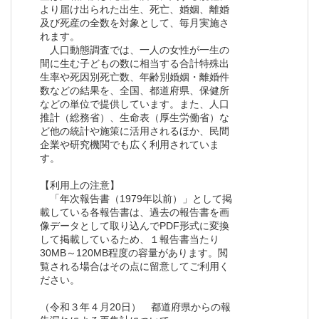
より届け出られた出生、死亡、婚姻、離婚
及び死産の全数を対象として、毎月実施さ
れます。
人口動態調査では、一人の女性が一生の
間に生む子どもの数に相当する合計特殊出
生率や死因別死亡数、年齢別婚姻・離婚件
数などの結果を、全国、都道府県、保健所
などの単位で提供しています。また、人口
推計（総務省）、生命表（厚生労働省）な
ど他の統計や施策に活用されるほか、民間
企業や研究機関でも広く利用されていま
す。
【利用上の注意】
「年次報告書（1979年以前）」として掲
載している各報告書は、過去の報告書を画
像データとして取り込んでPDF形式に変換
して掲載しているため、１報告書当たり
30MB～120MB程度の容量があります。閲
覧される場合はその点に留意してご利用く
ださい。
（令和３年４月20日） 都道府県からの報