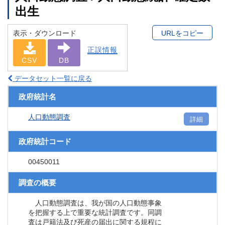
出生
表示・ダウンロード
URLをコピー
正誤情報
CSV
DB
データセット一覧に戻る
政府統計名
人口動態調査
詳細
政府統計コード
00450011
調査の概要
人口動態調査は、我が国の人口動態事象
を把握する上で重要な統計調査です。同調
査は戸籍法及び死産の届出に関する規程に