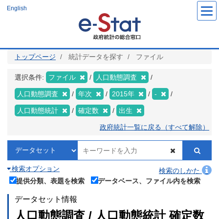
メ
English
イ
ン
コ
ン
テ
ン
ツ
トップページ
統計データを探す
ファイル
に
移
動
選択条件:
ファイル
人口動態調査
人口動態調査
年次
2015年
-
人口動態統計
確定数
出生
政府統計一覧に戻る（すべて解除）
検索オプション
検索のしかた
提供分類、表題を検索
データベース、ファイル内を検索
データセット情報
人口動態調査 / 人口動態統計 確定数