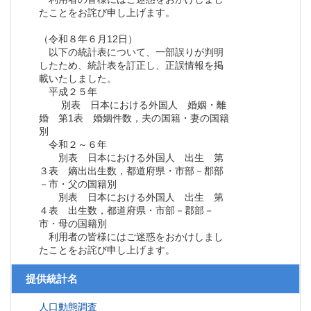
たことをお詫び申し上げます。
（令和８年６月12日）
以下の統計表について、一部誤りが判明
したため、統計表を訂正し、正誤情報を掲
載いたしました。
平成２５年
別表 日本における外国人 婚姻・離
婚 第1表 婚姻件数，夫の国籍・妻の国籍
別
令和２～６年
別表 日本における外国人 出生 第
３表 嫡出出生数，都道府県・市部－郡部
－市・父の国籍別
別表 日本における外国人 出生 第
４表 出生数，都道府県・市部－郡部－
市・母の国籍別
利用者の皆様にはご迷惑をおかけしまし
たことをお詫び申し上げます。
提供統計名
人口動態調査