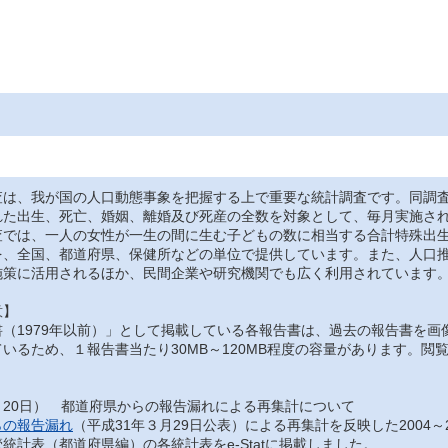
は、我が国の人口動態事象を把握する上で重要な統計調査です。同調査
れた出生、死亡、婚姻、離婚及び死産の全数を対象として、毎月実施さ
では、一人の女性が一生の間に生む子どもの数に相当する合計特殊出生
を、全国、都道府県、保健所などの単位で提供しています。また、人口
施策に活用されるほか、民間企業や研究機関でも広く利用されています
意】
（1979年以前）」として掲載している各報告書は、過去の報告書を画
いるため、１報告書当たり30MB～120MB程度の容量があります。
月20日） 都道府県からの報告漏れによる再集計について
らの報告漏れ
（平成31年３月29日公表）による再集計を反映した2004～
統計表（都道府県編）の各統計表をe-Statに掲載しました。