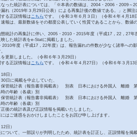
った統計表については、「※本表の数値は、2004・2006・2009～201
漏れ（2019年３月29日公表）による再集計後の数値である。」と脚
する正誤情報は
こちら
です。（令和３年６月３日）（令和４年４月18
速報は、最新数値をその都度公表していく性質であることから、数値の
統計の再集計に伴い、2005・2010・2015年度（平成17，22，2
映した統計表をe-Statに掲載しました。
・2010年度（平成17，22年度）は、報告漏れの件数が少なく諸率へ
す。
を更新しました。（令和６年３月29日）
する正誤情報は
こちら
です。（令和４年４月27日）（令和６年３月13
18日）
30日に掲載を中止していた、
保管統計表（報告書非掲載表） 別表 日本における外国人 離婚 第
出時の年齢（各歳）別
保管統計表（報告書非掲載表） 別表 日本における外国人 離婚 第
出時の年齢（各歳）別
正後の統計表及び正誤情報を掲載いたしました。
にはご迷惑をおかけしましたことをお詫び申し上げます。
12日）
について、一部誤りが判明したため、統計表を訂正し、正誤情報を掲