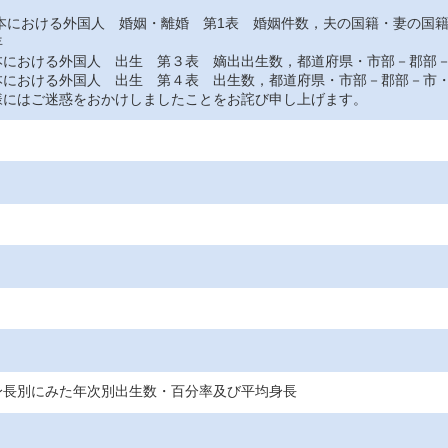
おける外国人 婚姻・離婚 第1表 婚姻件数，夫の国籍・妻の国
年
おける外国人 出生 第３表 嫡出出生数，都道府県・市部－郡部－
おける外国人 出生 第４表 出生数，都道府県・市部－郡部－市・
にはご迷惑をおかけしましたことをお詫び申し上げます。
身長別にみた年次別出生数・百分率及び平均身長