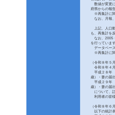
数値が変更にな
府県からの報告
※再集計に関
なお、月報、
上記、人口動態
も、再集計を反
なお、2005
を行っていま
データベース
※再集計に関
（令和８年５月
令和８年４月
平成２８年 
歳）・妻の届
平成２９年 
歳）・妻の届
について、訂
利用者の皆様
（令和８年６月
以下の統計表