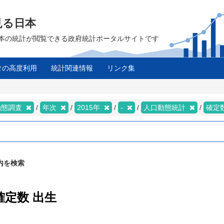
見る日本
は、日本の統計が閲覧できる政府統計ポータルサイトです
タの高度利用
統計関連情報
リンク集
動態調査
年次
2015年
-
人口動態統計
確定
内を検索
確定数 出生