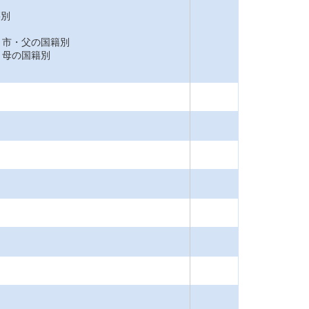
籍別
市・父の国籍別
母の国籍別