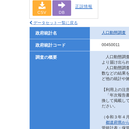
正誤情報
CSV
DB
データセット一覧に戻る
人口動態調査
政府統計名
00450011
政府統計コード
人口動態調査
調査の概要
より届け出ら
人口動態調査
数などの結果
ど他の統計や
【利用上の注
「年次報告書
換して掲載して
ださい。
（令和３年４
都道府県か
管統計表・保管