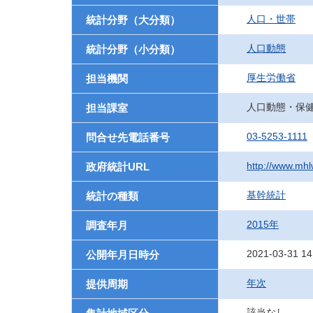
人口・世帯
統計分野（大分類）
人口動態
統計分野（小分類）
厚生労働省
担当機関
人口動態・保
担当課室
03-5253-1111
問合せ先電話番号
http://www.mhlw
政府統計URL
基幹統計
統計の種類
2015年
調査年月
2021-03-31 14
公開年月日時分
年次
提供周期
該当なし