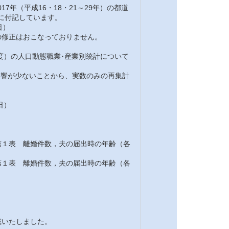
7年（平成16・18・21～29年）の都道
注に付記しています。
日）
修正はおこなっておりません。
7年度）の人口動態職業･産業別統計について
の影響が少ないことから、実数のみの再集計
日）
１表 離婚件数，夫の届出時の年齢（各
１表 離婚件数，夫の届出時の年齢（各
載いたしました。