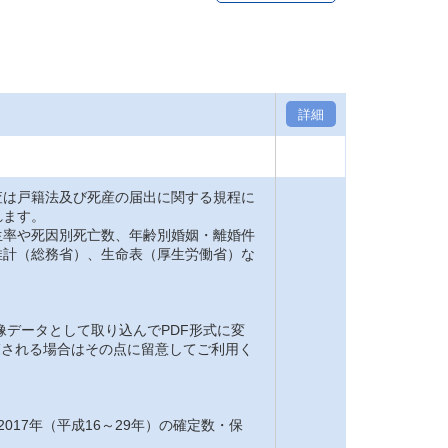
詳細
は戸籍法及び死産の届出に関する規程に
れます。
率や死因別死亡数、年齢別婚姻・離婚件
推計（総務省）、生命表（厚生労働省）な
。
像データとして取り込んでPDF形式に変
閲覧される場合はその点に留意してご利用く
2017年（平成16～29年）の確定数・保