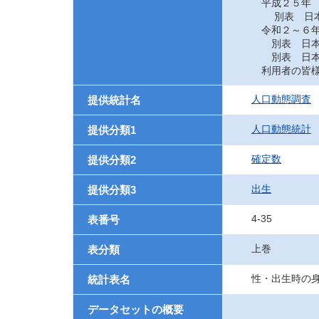
平成２５年
別表 日本に
令和２～６
別表 日本に
別表 日本に
利用者の皆様
人口動態調査
提供統計名
人口動態統計
提供分類1
確定数
提供分類2
出生
提供分類3
4-35
表番号
上巻
表分類
性・出生時の
統計表名
データセットの概要