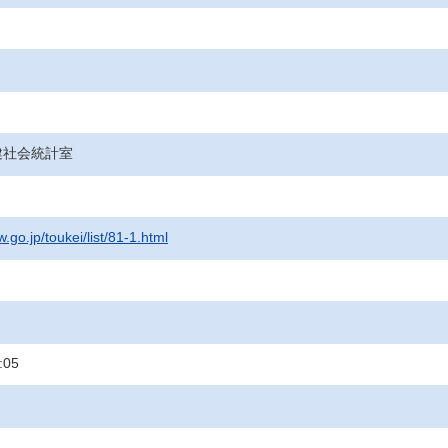
健社会統計室
.go.jp/toukei/list/81-1.html
:05