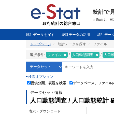
メ
イ
ン
統計で
コ
ン
テ
e-Stat
ン
ツ
に
移
統計データを探す
統計データの活用
統計デー
動
トップページ
統計データを探す
ファイル
選択条件:
ファイル
人口動態調査
人口
検索オプション
提供分類、表題を検索
データベース、ファイル
データセット情報
人口動態調査 / 人口動態統計 
表示・ダウンロード