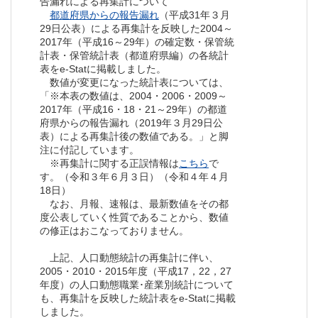
告漏れによる再集計について
都道府県からの報告漏れ
（平成31年３月
29日公表）による再集計を反映した2004～
2017年（平成16～29年）の確定数・保管統
計表・保管統計表（都道府県編）の各統計
表をe-Statに掲載しました。
数値が変更になった統計表については、
「※本表の数値は、2004・2006・2009～
2017年（平成16・18・21～29年）の都道
府県からの報告漏れ（2019年３月29日公
表）による再集計後の数値である。」と脚
注に付記しています。
※再集計に関する正誤情報は
こちら
で
す。（令和３年６月３日）（令和４年４月
18日）
なお、月報、速報は、最新数値をその都
度公表していく性質であることから、数値
の修正はおこなっておりません。
上記、人口動態統計の再集計に伴い、
2005・2010・2015年度（平成17，22，27
年度）の人口動態職業･産業別統計について
も、再集計を反映した統計表をe-Statに掲載
しました。