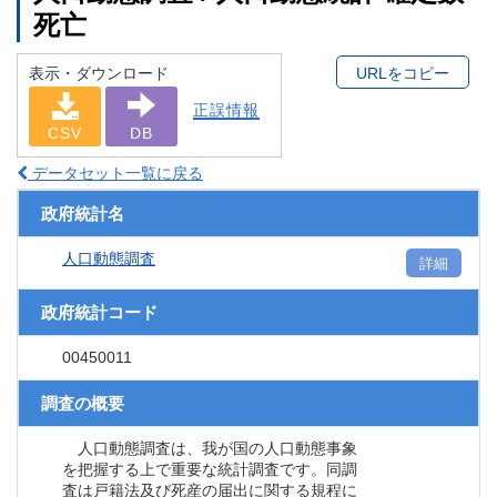
死亡
表示・ダウンロード
URLをコピー
正誤情報
CSV
DB
データセット一覧に戻る
政府統計名
人口動態調査
詳細
政府統計コード
00450011
調査の概要
人口動態調査は、我が国の人口動態事象
を把握する上で重要な統計調査です。同調
査は戸籍法及び死産の届出に関する規程に