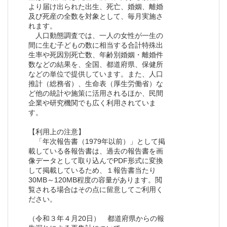
より届け出られた出生、死亡、婚姻、離婚
及び死産の全数を対象として、毎月実施さ
れます。
人口動態調査では、一人の女性が一生の
間に生む子どもの数に相当する合計特殊出
生率や死因別死亡数、年齢別婚姻・離婚件
数などの結果を、全国、都道府県、保健所
などの単位で提供しています。また、人口
推計（総務省）、生命表（厚生労働省）な
ど他の統計や施策に活用されるほか、民間
企業や研究機関でも広く利用されていま
す。
【利用上の注意】
「年次報告書（1979年以前）」として掲
載している各報告書は、過去の報告書を画
像データとして取り込んでPDF形式に変換
して掲載しているため、１報告書当たり
30MB～120MB程度の容量があります。閲
覧される場合はその点に留意してご利用く
ださい。
（令和３年４月20日） 都道府県からの報