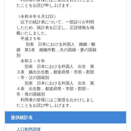
たことをお詫び申し上げます。
（令和８年６月12日）
以下の統計表について、一部誤りが判明
したため、統計表を訂正し、正誤情報を掲
載いたしました。
平成２５年
別表 日本における外国人 婚姻・離
婚 第1表 婚姻件数，夫の国籍・妻の国籍
別
令和２～６年
別表 日本における外国人 出生 第
３表 嫡出出生数，都道府県・市部－郡部
－市・父の国籍別
別表 日本における外国人 出生 第
４表 出生数，都道府県・市部－郡部－
市・母の国籍別
利用者の皆様にはご迷惑をおかけしまし
たことをお詫び申し上げます。
提供統計名
人口動態調査