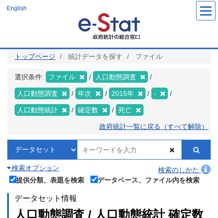
メ
English
イ
ン
コ
ン
テ
ン
ツ
トップページ
統計データを探す
ファイル
に
移
動
選択条件:
ファイル
人口動態調査
人口動態調査
年次
2015年
-
人口動態統計
確定数
死亡
政府統計一覧に戻る（すべて解除）
検索オプション
検索のしかた
提供分類、表題を検索
データベース、ファイル内を検索
データセット情報
人口動態調査 / 人口動態統計 確定数