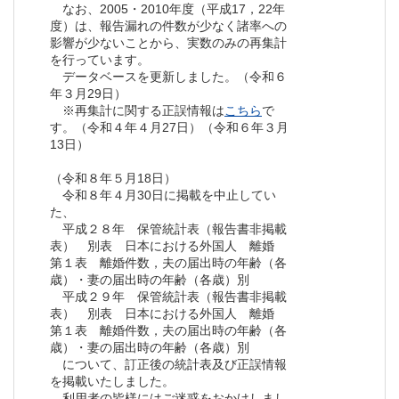
なお、2005・2010年度（平成17，22年
度）は、報告漏れの件数が少なく諸率への
影響が少ないことから、実数のみの再集計
を行っています。
データベースを更新しました。（令和６
年３月29日）
※再集計に関する正誤情報は
こちら
で
す。（令和４年４月27日）（令和６年３月
13日）
（令和８年５月18日）
令和８年４月30日に掲載を中止してい
た、
平成２８年 保管統計表（報告書非掲載
表） 別表 日本における外国人 離婚
第１表 離婚件数，夫の届出時の年齢（各
歳）・妻の届出時の年齢（各歳）別
平成２９年 保管統計表（報告書非掲載
表） 別表 日本における外国人 離婚
第１表 離婚件数，夫の届出時の年齢（各
歳）・妻の届出時の年齢（各歳）別
について、訂正後の統計表及び正誤情報
を掲載いたしました。
利用者の皆様にはご迷惑をおかけしまし