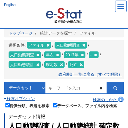
メ
English
イ
ン
コ
ン
テ
ン
ツ
トップページ
統計データを探す
ファイル
に
移
動
選択条件:
ファイル
人口動態調査
人口動態調査
年次
2017年
-
人口動態統計
確定数
死亡
政府統計一覧に戻る（すべて解除）
検索オプション
検索のしかた
提供分類、表題を検索
データベース、ファイル内を検索
データセット情報
人口動態調査 / 人口動態統計 確定数