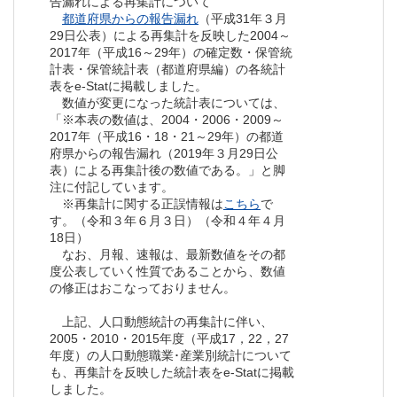
告漏れによる再集計について
都道府県からの報告漏れ
（平成31年３月
29日公表）による再集計を反映した2004～
2017年（平成16～29年）の確定数・保管統
計表・保管統計表（都道府県編）の各統計
表をe-Statに掲載しました。
数値が変更になった統計表については、
「※本表の数値は、2004・2006・2009～
2017年（平成16・18・21～29年）の都道
府県からの報告漏れ（2019年３月29日公
表）による再集計後の数値である。」と脚
注に付記しています。
※再集計に関する正誤情報は
こちら
で
す。（令和３年６月３日）（令和４年４月
18日）
なお、月報、速報は、最新数値をその都
度公表していく性質であることから、数値
の修正はおこなっておりません。
上記、人口動態統計の再集計に伴い、
2005・2010・2015年度（平成17，22，27
年度）の人口動態職業･産業別統計について
も、再集計を反映した統計表をe-Statに掲載
しました。