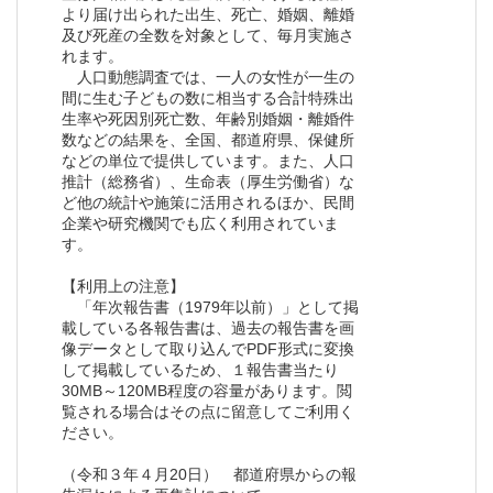
より届け出られた出生、死亡、婚姻、離婚
及び死産の全数を対象として、毎月実施さ
れます。
人口動態調査では、一人の女性が一生の
間に生む子どもの数に相当する合計特殊出
生率や死因別死亡数、年齢別婚姻・離婚件
数などの結果を、全国、都道府県、保健所
などの単位で提供しています。また、人口
推計（総務省）、生命表（厚生労働省）な
ど他の統計や施策に活用されるほか、民間
企業や研究機関でも広く利用されていま
す。
【利用上の注意】
「年次報告書（1979年以前）」として掲
載している各報告書は、過去の報告書を画
像データとして取り込んでPDF形式に変換
して掲載しているため、１報告書当たり
30MB～120MB程度の容量があります。閲
覧される場合はその点に留意してご利用く
ださい。
（令和３年４月20日） 都道府県からの報