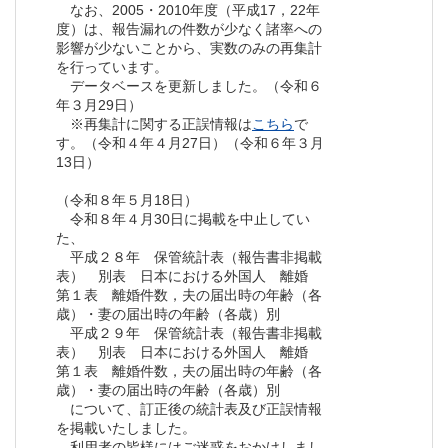
なお、2005・2010年度（平成17，22年
度）は、報告漏れの件数が少なく諸率への
影響が少ないことから、実数のみの再集計
を行っています。
データベースを更新しました。（令和６
年３月29日）
※再集計に関する正誤情報は
こちら
で
す。（令和４年４月27日）（令和６年３月
13日）
（令和８年５月18日）
令和８年４月30日に掲載を中止してい
た、
平成２８年 保管統計表（報告書非掲載
表） 別表 日本における外国人 離婚
第１表 離婚件数，夫の届出時の年齢（各
歳）・妻の届出時の年齢（各歳）別
平成２９年 保管統計表（報告書非掲載
表） 別表 日本における外国人 離婚
第１表 離婚件数，夫の届出時の年齢（各
歳）・妻の届出時の年齢（各歳）別
について、訂正後の統計表及び正誤情報
を掲載いたしました。
利用者の皆様にはご迷惑をおかけしまし