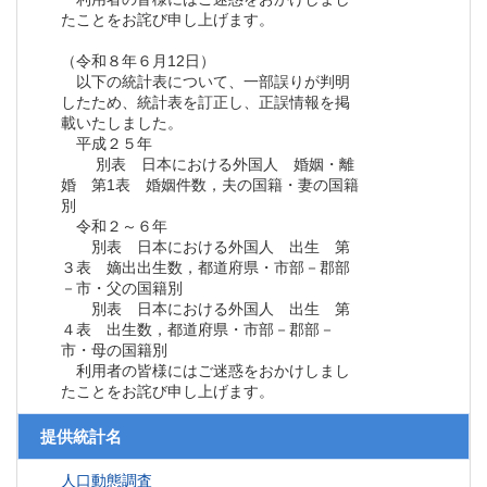
たことをお詫び申し上げます。
（令和８年６月12日）
以下の統計表について、一部誤りが判明
したため、統計表を訂正し、正誤情報を掲
載いたしました。
平成２５年
別表 日本における外国人 婚姻・離
婚 第1表 婚姻件数，夫の国籍・妻の国籍
別
令和２～６年
別表 日本における外国人 出生 第
３表 嫡出出生数，都道府県・市部－郡部
－市・父の国籍別
別表 日本における外国人 出生 第
４表 出生数，都道府県・市部－郡部－
市・母の国籍別
利用者の皆様にはご迷惑をおかけしまし
たことをお詫び申し上げます。
提供統計名
人口動態調査