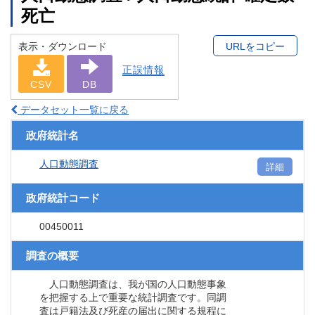
死亡
表示・ダウンロード
URLをコピー
正誤情報
CSV
DB
データセット一覧に戻る
政府統計名
人口動態調査
詳細
政府統計コード
00450011
調査の概要
人口動態調査は、我が国の人口動態事象
を把握する上で重要な統計調査です。同調
査は戸籍法及び死産の届出に関する規程に