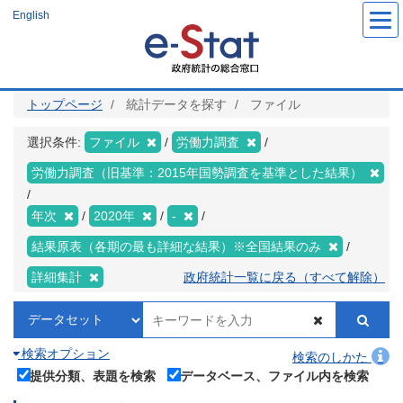
メ
English
イ
ン
コ
ン
テ
ン
ツ
トップページ
統計データを探す
ファイル
に
移
動
選択条件:
ファイル
労働力調査
労働力調査（旧基準：2015年国勢調査を基準とした結果）
年次
2020年
-
結果原表（各期の最も詳細な結果）※全国結果のみ
詳細集計
政府統計一覧に戻る（すべて解除）
検索オプション
検索のしかた
提供分類、表題を検索
データベース、ファイル内を検索