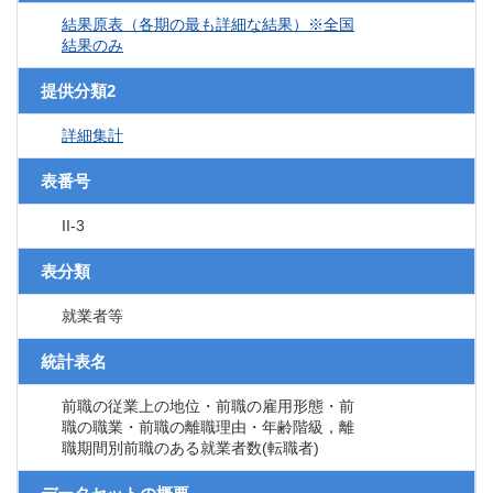
結果原表（各期の最も詳細な結果）※全国
結果のみ
提供分類2
詳細集計
表番号
II-3
表分類
就業者等
統計表名
前職の従業上の地位・前職の雇用形態・前
職の職業・前職の離職理由・年齢階級，離
職期間別前職のある就業者数(転職者)