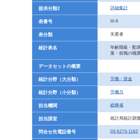
詳細集計
提供分類2
III-8
表番号
失業者
表分類
年齢階級・配
統計表名
業・前職の職
データセットの概要
労働・賃金
統計分野（大分類）
労働力
統計分野（小分類）
総務省
担当機関
統計局統計調
担当課室
03-5273-1162
問合せ先電話番号