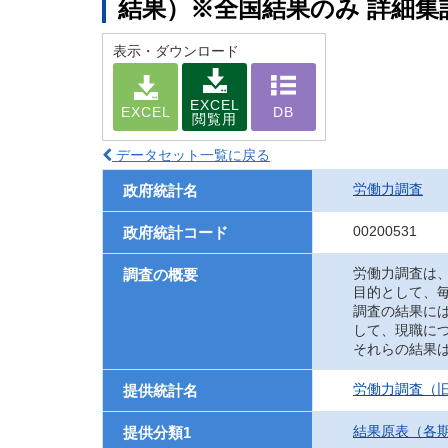
結果）※全国結果のみ 詳細集
表示・ダウンロード
EXCEL
EXCEL
DB
閲覧用
データセット一覧に戻る
労働力調査
政府統計名
00200531
政府統計コード
労働力調査は
調査の概要
目的として、
調査の結果に
して、現職に
それらの結果
労働力調査（旧
提供統計名
結果原表（各
提供分類1