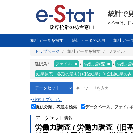
メ
イ
ン
統計で
コ
ン
テ
e-Stat
ン
ツ
に
移
統計データを探す
統計データの活用
統計デー
動
トップページ
統計データを探す
ファイル
選択条件:
ファイル
労働力調査
労働力調
結果原表（各期の最も詳細な結果）※全国結果のみ
検索オプション
提供分類、表題を検索
データベース、ファイル
データセット情報
労働力調査 / 労働力調査（旧