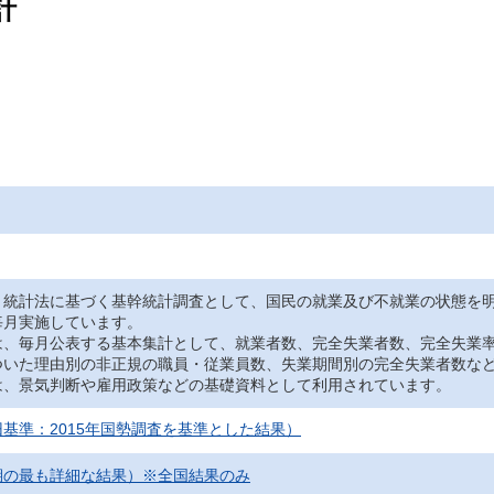
計
、統計法に基づく基幹統計調査として、国民の就業及び不就業の状態を
毎月実施しています。
は、毎月公表する基本集計として、就業者数、完全失業者数、完全失業
ついた理由別の非正規の職員・従業員数、失業期間別の完全失業者数な
は、景気判断や雇用政策などの基礎資料として利用されています。
基準：2015年国勢調査を基準とした結果）
期の最も詳細な結果）※全国結果のみ