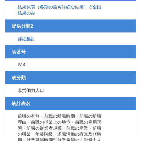
結果原表（各期の最も詳細な結果）※全国
結果のみ
提供分類2
詳細集計
表番号
IV-4
表分類
非労働力人口
統計表名
前職の有無・前職の離職時期・前職の離職
理由・前職の従業上の地位・前職の雇用形
態・前職の従業者規模・前職の産業・前職
の職業，年齢階級・求職活動の有無及び時
期・就業可能時期別就業希望の非労働力人