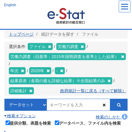
メ
English
イ
ン
コ
ン
テ
ン
ツ
トップページ
統計データを探す
ファイル
に
移
動
選択条件:
ファイル
労働力調査
労働力調査（旧基準：2015年国勢調査を基準とした結果）
年次
2020年
-
結果原表（各期の最も詳細な結果）※全国結果のみ
詳細集計
政府統計一覧に戻る（すべて解除）
検索オプション
検索のしかた
提供分類、表題を検索
データベース、ファイル内を検索