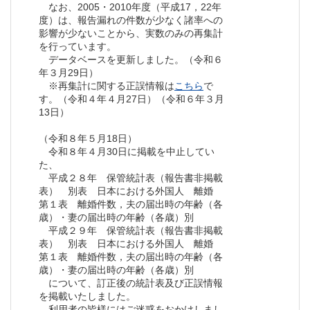
なお、2005・2010年度（平成17，22年
度）は、報告漏れの件数が少なく諸率への
影響が少ないことから、実数のみの再集計
を行っています。
データベースを更新しました。（令和６
年３月29日）
※再集計に関する正誤情報は
こちら
で
す。（令和４年４月27日）（令和６年３月
13日）
（令和８年５月18日）
令和８年４月30日に掲載を中止してい
た、
平成２８年 保管統計表（報告書非掲載
表） 別表 日本における外国人 離婚
第１表 離婚件数，夫の届出時の年齢（各
歳）・妻の届出時の年齢（各歳）別
平成２９年 保管統計表（報告書非掲載
表） 別表 日本における外国人 離婚
第１表 離婚件数，夫の届出時の年齢（各
歳）・妻の届出時の年齢（各歳）別
について、訂正後の統計表及び正誤情報
を掲載いたしました。
利用者の皆様にはご迷惑をおかけしまし