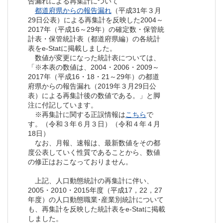
告漏れによる再集計について
都道府県からの報告漏れ
（平成31年３月
29日公表）による再集計を反映した2004～
2017年（平成16～29年）の確定数・保管統
計表・保管統計表（都道府県編）の各統計
表をe-Statに掲載しました。
数値が変更になった統計表については、
「※本表の数値は、2004・2006・2009～
2017年（平成16・18・21～29年）の都道
府県からの報告漏れ（2019年３月29日公
表）による再集計後の数値である。」と脚
注に付記しています。
※再集計に関する正誤情報は
こちら
で
す。（令和３年６月３日）（令和４年４月
18日）
なお、月報、速報は、最新数値をその都
度公表していく性質であることから、数値
の修正はおこなっておりません。
上記、人口動態統計の再集計に伴い、
2005・2010・2015年度（平成17，22，27
年度）の人口動態職業･産業別統計について
も、再集計を反映した統計表をe-Statに掲載
しました。