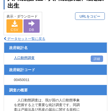
出生
表示・ダウンロード
URLをコピー
CSV
DB
データセット一覧に戻る
政府統計名
人口動態調査
詳細
政府統計コード
00450011
調査の概要
人口動態調査は、我が国の人口動態事象
を把握する上で重要な統計調査です。同調
査は戸籍法及び死産の届出に関する規程に