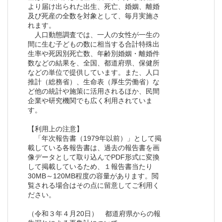
より届け出られた出生、死亡、婚姻、離婚
及び死産の全数を対象として、毎月実施さ
れます。
人口動態調査では、一人の女性が一生の
間に生む子どもの数に相当する合計特殊出
生率や死因別死亡数、年齢別婚姻・離婚件
数などの結果を、全国、都道府県、保健所
などの単位で提供しています。また、人口
推計（総務省）、生命表（厚生労働省）な
ど他の統計や施策に活用されるほか、民間
企業や研究機関でも広く利用されていま
す。
【利用上の注意】
「年次報告書（1979年以前）」として掲
載している各報告書は、過去の報告書を画
像データとして取り込んでPDF形式に変換
して掲載しているため、１報告書当たり
30MB～120MB程度の容量があります。閲
覧される場合はその点に留意してご利用く
ださい。
（令和３年４月20日） 都道府県からの報