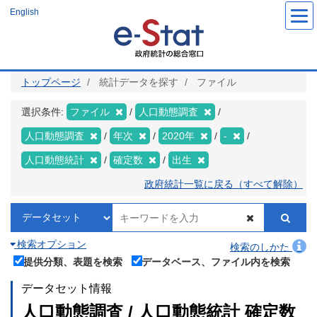
メ
English
イ
ン
コ
ン
テ
ン
ツ
トップページ
統計データを探す
ファイル
に
移
動
選択条件:
ファイル
人口動態調査
人口動態調査
年次
2020年
-
人口動態統計
確定数
出生
政府統計一覧に戻る（すべて解除）
検索オプション
検索のしかた
提供分類、表題を検索
データベース、ファイル内を検索
データセット情報
人口動態調査 / 人口動態統計 確定数