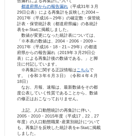
告漏れによる再集計について
都道府県からの報告漏れ
（平成31年３月
29日公表）による再集計を反映した2004～
2017年（平成16～29年）の確定数・保管統
計表・保管統計表（都道府県編）の各統計
表をe-Statに掲載しました。
数値が変更になった統計表については、
「※本表の数値は、2004・2006・2009～
2017年（平成16・18・21～29年）の都道
府県からの報告漏れ（2019年３月29日公
表）による再集計後の数値である。」と脚
注に付記しています。
※再集計に関する正誤情報は
こちら
で
す。（令和３年６月３日）（令和４年４月
18日）
なお、月報、速報は、最新数値をその都
度公表していく性質であることから、数値
の修正はおこなっておりません。
上記、人口動態統計の再集計に伴い、
2005・2010・2015年度（平成17，22，27
年度）の人口動態職業･産業別統計について
も、再集計を反映した統計表をe-Statに掲載
しました。