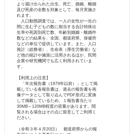
より届け出られた出生、死亡、婚姻、離婚
及び死産の全数を対象として、毎月実施さ
れます。
人口動態調査では、一人の女性が一生の
間に生む子どもの数に相当する合計特殊出
生率や死因別死亡数、年齢別婚姻・離婚件
数などの結果を、全国、都道府県、保健所
などの単位で提供しています。また、人口
推計（総務省）、生命表（厚生労働省）な
ど他の統計や施策に活用されるほか、民間
企業や研究機関でも広く利用されていま
す。
【利用上の注意】
「年次報告書（1979年以前）」として掲
載している各報告書は、過去の報告書を画
像データとして取り込んでPDF形式に変換
して掲載しているため、１報告書当たり
30MB～120MB程度の容量があります。閲
覧される場合はその点に留意してご利用く
ださい。
（令和３年４月20日） 都道府県からの報