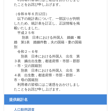
たことをお詫び申し上げます。
（令和８年６月12日）
以下の統計表について、一部誤りが判明
したため、統計表を訂正し、正誤情報を掲
載いたしました。
平成２５年
別表 日本における外国人 婚姻・離
婚 第1表 婚姻件数，夫の国籍・妻の国籍
別
令和２～６年
別表 日本における外国人 出生 第
３表 嫡出出生数，都道府県・市部－郡部
－市・父の国籍別
別表 日本における外国人 出生 第
４表 出生数，都道府県・市部－郡部－
市・母の国籍別
利用者の皆様にはご迷惑をおかけしまし
たことをお詫び申し上げます。
提供統計名
人口動態調査