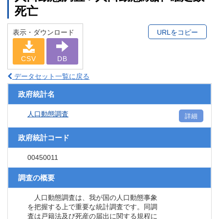
死亡
表示・ダウンロード
URLをコピー
CSV
DB
データセット一覧に戻る
政府統計名
人口動態調査
詳細
政府統計コード
00450011
調査の概要
人口動態調査は、我が国の人口動態事象
を把握する上で重要な統計調査です。同調
査は戸籍法及び死産の届出に関する規程に