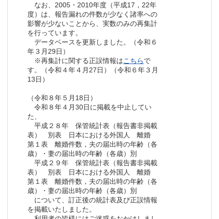
なお、2005・2010年度（平成17，22年
度）は、報告漏れの件数が少なく諸率への
影響が少ないことから、実数のみの再集計
を行っています。
データベースを更新しました。（令和６
年３月29日）
※再集計に関する正誤情報は
こちら
で
す。（令和４年４月27日）（令和６年３月
13日）
（令和８年５月18日）
令和８年４月30日に掲載を中止してい
た、
平成２８年 保管統計表（報告書非掲載
表） 別表 日本における外国人 離婚
第１表 離婚件数，夫の届出時の年齢（各
歳）・妻の届出時の年齢（各歳）別
平成２９年 保管統計表（報告書非掲載
表） 別表 日本における外国人 離婚
第１表 離婚件数，夫の届出時の年齢（各
歳）・妻の届出時の年齢（各歳）別
について、訂正後の統計表及び正誤情報
を掲載いたしました。
利用者の皆様にはご迷惑をおかけしまし