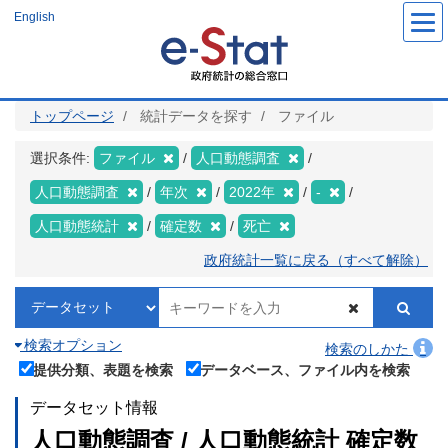
メ
English
イ
ン
コ
ン
テ
ン
ツ
トップページ
統計データを探す
ファイル
に
移
動
選択条件:
ファイル
人口動態調査
人口動態調査
年次
2022年
-
人口動態統計
確定数
死亡
政府統計一覧に戻る（すべて解除）
検索オプション
検索のしかた
提供分類、表題を検索
データベース、ファイル内を検索
データセット情報
人口動態調査 / 人口動態統計 確定数