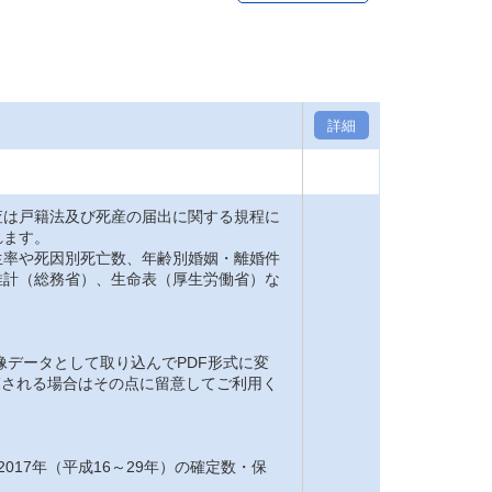
詳細
は戸籍法及び死産の届出に関する規程に
れます。
率や死因別死亡数、年齢別婚姻・離婚件
推計（総務省）、生命表（厚生労働省）な
。
像データとして取り込んでPDF形式に変
閲覧される場合はその点に留意してご利用く
2017年（平成16～29年）の確定数・保