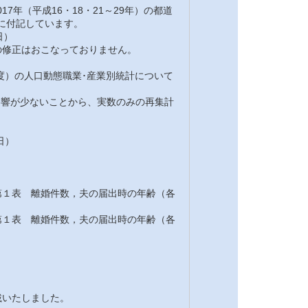
7年（平成16・18・21～29年）の都道
注に付記しています。
日）
修正はおこなっておりません。
7年度）の人口動態職業･産業別統計について
の影響が少ないことから、実数のみの再集計
日）
１表 離婚件数，夫の届出時の年齢（各
１表 離婚件数，夫の届出時の年齢（各
載いたしました。