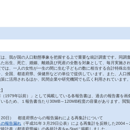
は、我が国の人口動態事象を把握する上で重要な統計調査です。同調査
れた出生、死亡、婚姻、離婚及び死産の全数を対象として、毎月実施さ
では、一人の女性が一生の間に生む子どもの数に相当する合計特殊出生
を、全国、都道府県、保健所などの単位で提供しています。また、人口
施策に活用されるほか、民間企業や研究機関でも広く利用されています
意】
（1979年以前）」として掲載している各報告書は、過去の報告書を画
いるため、１報告書当たり30MB～120MB程度の容量があります。
月20日） 都道府県からの報告漏れによる再集計について
らの報告漏れ
（平成31年３月29日公表）による再集計を反映した2004～
統計表（都道府県編）の各統計表をe-Statに掲載しました。