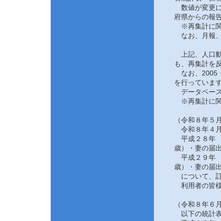
数値が変更にな
府県からの報告
※再集計に関
なお、月報、
上記、人口動態
も、再集計を反
なお、2005
を行っていま
データベース
※再集計に関
（令和８年５月
令和８年４月
平成２８年 
歳）・妻の届
平成２９年 
歳）・妻の届
について、訂
利用者の皆様
（令和８年６月
以下の統計表