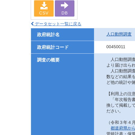
CSV
DB
データセット一覧に戻る
人口動態調査
政府統計名
00450011
政府統計コード
人口動態調査
調査の概要
より届け出ら
人口動態調査
数などの結果
ど他の統計や
【利用上の注
「年次報告書
換して掲載して
ださい。
（令和３年４
都道府県か
管統計表・保管