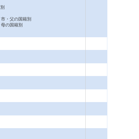
籍別
市・父の国籍別
母の国籍別