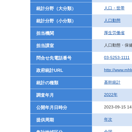
人口・世帯
統計分野（大分類）
人口動態
統計分野（小分類）
厚生労働省
担当機関
人口動態・保
担当課室
03-5253-1111
問合せ先電話番号
http://www.mhlw
政府統計URL
基幹統計
統計の種類
2022年
調査年月
2023-09-15 14
公開年月日時分
年次
提供周期
全国