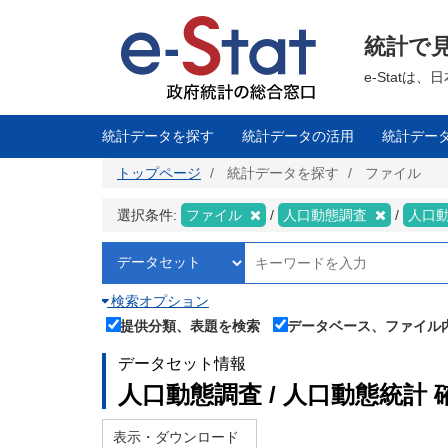
メ
イ
ン
統計で
コ
ン
テ
e-Stat
ン
ツ
に
移
統計データを探す
統計データの活用
統計デー
動
トップページ
統計データを探す
ファイル
選択条件:
ファイル
人口動態調査
人口
検索オプション
提供分類、表題を検索
データベース、ファイル
データセット情報
人口動態調査 / 人口動態統計 
表示・ダウンロード