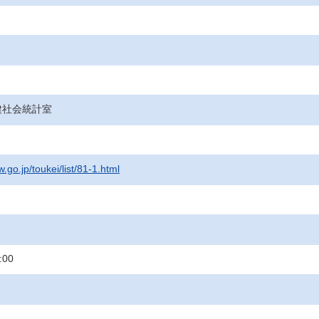
健社会統計室
.go.jp/toukei/list/81-1.html
:00