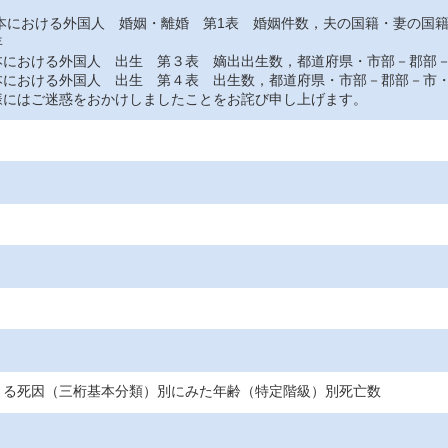
おける外国人 婚姻・離婚 第1表 婚姻件数，夫の国籍・妻の国
年
おける外国人 出生 第３表 嫡出出生数，都道府県・市部－郡部－
おける外国人 出生 第４表 出生数，都道府県・市部－郡部－市・
にはご迷惑をおかけしましたことをお詫び申し上げます。
よる死因（三桁基本分類）別にみた年齢（特定階級）別死亡数