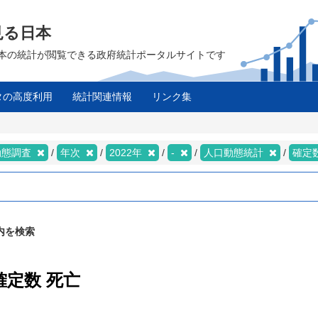
見る日本
は、日本の統計が閲覧できる政府統計ポータルサイトです
タの高度利用
統計関連情報
リンク集
動態調査
年次
2022年
-
人口動態統計
確定
内を検索
確定数 死亡