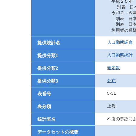
平成２５年
別表 日本に
令和２～６
別表 日本に
別表 日本に
利用者の皆様
人口動態調査
提供統計名
人口動態統計
提供分類1
確定数
提供分類2
死亡
提供分類3
5-31
表番号
上巻
表分類
不慮の事故に
統計表名
データセットの概要