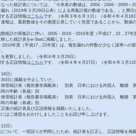
った統計表については、「※本表の数値は、2004・2006・2009～201
漏れ（2019年３月29日公表）による再集計後の数値である。」と脚
する正誤情報は
こちら
です。（令和３年６月３日）（令和４年４月18
速報は、最新数値をその都度公表していく性質であることから、数値の
統計の再集計に伴い、2005・2010・2015年度（平成17，22，2
映した統計表をe-Statに掲載しました。
・2010年度（平成17，22年度）は、報告漏れの件数が少なく諸率へ
す。
を更新しました。（令和６年３月29日）
する正誤情報は
こちら
です。（令和４年４月27日）（令和６年３月13
18日）
30日に掲載を中止していた、
保管統計表（報告書非掲載表） 別表 日本における外国人 離婚 第
出時の年齢（各歳）別
保管統計表（報告書非掲載表） 別表 日本における外国人 離婚 第
出時の年齢（各歳）別
正後の統計表及び正誤情報を掲載いたしました。
にはご迷惑をおかけしましたことをお詫び申し上げます。
12日）
について、一部誤りが判明したため、統計表を訂正し、正誤情報を掲