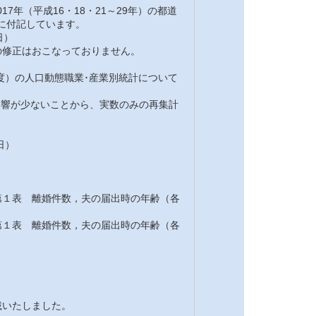
7年（平成16・18・21～29年）の都道
注に付記しています。
日）
修正はおこなっておりません。
7年度）の人口動態職業･産業別統計について
の影響が少ないことから、実数のみの再集計
日）
１表 離婚件数，夫の届出時の年齢（各
１表 離婚件数，夫の届出時の年齢（各
載いたしました。