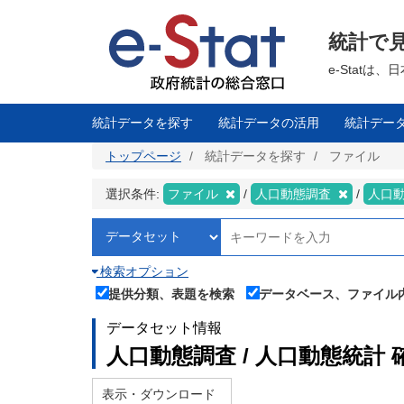
メ
イ
ン
統計で
コ
ン
テ
e-Stat
ン
ツ
に
移
統計データを探す
統計データの活用
統計デー
動
トップページ
統計データを探す
ファイル
選択条件:
ファイル
人口動態調査
人口
検索オプション
提供分類、表題を検索
データベース、ファイル
データセット情報
人口動態調査 / 人口動態統計 
表示・ダウンロード