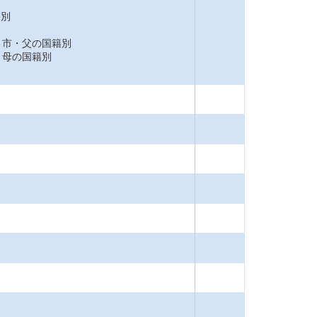
籍別
市・父の国籍別
母の国籍別