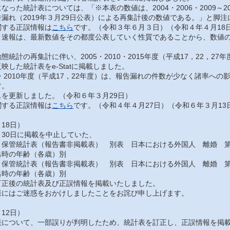
った統計表については、「※本表の数値は、2004・2006・2009～201
漏れ（2019年３月29日公表）による再集計後の数値である。」と脚
する正誤情報は
こちら
です。（令和３年６月３日）（令和４年４月18
速報は、最新数値をその都度公表していく性質であることから、数値の
統計の再集計に伴い、2005・2010・2015年度（平成17，22，2
映した統計表をe-Statに掲載しました。
・2010年度（平成17，22年度）は、報告漏れの件数が少なく諸率へ
す。
を更新しました。（令和６年３月29日）
する正誤情報は
こちら
です。（令和４年４月27日）（令和６年３月13
18日）
30日に掲載を中止していた、
保管統計表（報告書非掲載表） 別表 日本における外国人 離婚 第
出時の年齢（各歳）別
保管統計表（報告書非掲載表） 別表 日本における外国人 離婚 第
出時の年齢（各歳）別
正後の統計表及び正誤情報を掲載いたしました。
にはご迷惑をおかけしましたことをお詫び申し上げます。
12日）
について、一部誤りが判明したため、統計表を訂正し、正誤情報を掲