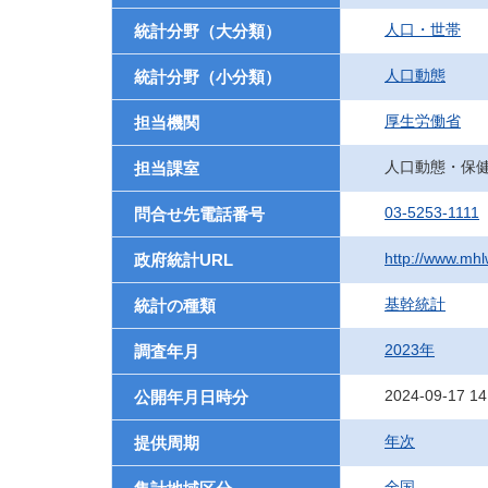
人口・世帯
統計分野（大分類）
人口動態
統計分野（小分類）
厚生労働省
担当機関
人口動態・保
担当課室
03-5253-1111
問合せ先電話番号
http://www.mhlw
政府統計URL
基幹統計
統計の種類
2023年
調査年月
2024-09-17 14
公開年月日時分
年次
提供周期
全国