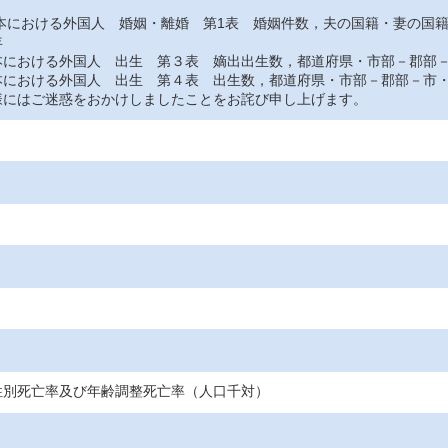
おける外国人 婚姻・離婚 第1表 婚姻件数，夫の国籍・妻の国
年
おける外国人 出生 第３表 嫡出出生数，都道府県・市部－郡部－
おける外国人 出生 第４表 出生数，都道府県・市部－郡部－市・
にはご迷惑をおかけしましたことをお詫び申し上げます。
性別死亡率及び年齢調整死亡率（人口千対）