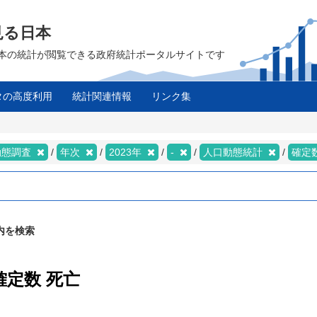
見る日本
は、日本の統計が閲覧できる政府統計ポータルサイトです
タの高度利用
統計関連情報
リンク集
動態調査
年次
2023年
-
人口動態統計
確定
内を検索
確定数 死亡