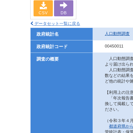
CSV
DB
データセット一覧に戻る
人口動態調査
政府統計名
00450011
政府統計コード
人口動態調査
調査の概要
より届け出ら
人口動態調査
数などの結果
ど他の統計や
【利用上の注
「年次報告書
換して掲載して
ださい。
（令和３年４
都道府県か
管統計表・保管