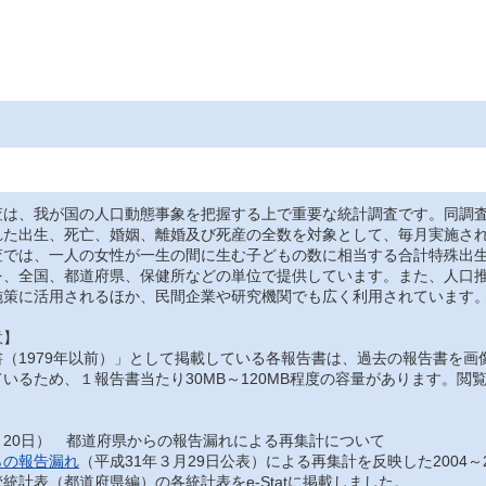
は、我が国の人口動態事象を把握する上で重要な統計調査です。同調査
れた出生、死亡、婚姻、離婚及び死産の全数を対象として、毎月実施さ
では、一人の女性が一生の間に生む子どもの数に相当する合計特殊出生
を、全国、都道府県、保健所などの単位で提供しています。また、人口
施策に活用されるほか、民間企業や研究機関でも広く利用されています
意】
（1979年以前）」として掲載している各報告書は、過去の報告書を画
いるため、１報告書当たり30MB～120MB程度の容量があります。
月20日） 都道府県からの報告漏れによる再集計について
らの報告漏れ
（平成31年３月29日公表）による再集計を反映した2004～
統計表（都道府県編）の各統計表をe-Statに掲載しました。