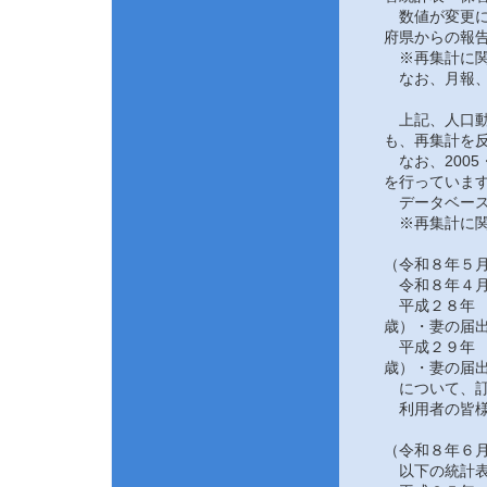
数値が変更にな
府県からの報告
※再集計に関
なお、月報、
上記、人口動態
も、再集計を反
なお、2005
を行っていま
データベース
※再集計に関
（令和８年５月
令和８年４月
平成２８年 
歳）・妻の届
平成２９年 
歳）・妻の届
について、訂
利用者の皆様
（令和８年６月
以下の統計表