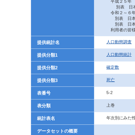
平成２５年
別表 日本に
令和２～６
別表 日本に
別表 日本に
利用者の皆様
人口動態調査
提供統計名
人口動態統計
提供分類1
確定数
提供分類2
死亡
提供分類3
5-2
表番号
上巻
表分類
年次別にみた
統計表名
データセットの概要