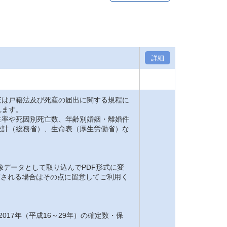
詳細
は戸籍法及び死産の届出に関する規程に
れます。
率や死因別死亡数、年齢別婚姻・離婚件
推計（総務省）、生命表（厚生労働省）な
。
像データとして取り込んでPDF形式に変
閲覧される場合はその点に留意してご利用く
2017年（平成16～29年）の確定数・保