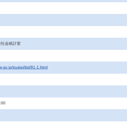
健社会統計室
.go.jp/toukei/list/81-1.html
:00