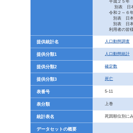
平成２５年
別表 日本に
令和２～６
別表 日本に
別表 日本に
利用者の皆様
人口動態調査
提供統計名
人口動態統計
提供分類1
確定数
提供分類2
死亡
提供分類3
5-11
表番号
上巻
表分類
死因順位別にみ
統計表名
データセットの概要