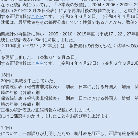
った統計表については、「※本表の数値は、2004・2006・2009～201
漏れ（2019年３月29日公表）による再集計後の数値である。」と脚
する正誤情報は
こちら
です。（令和３年６月３日）（令和４年４月18
速報は、最新数値をその都度公表していく性質であることから、数値の
統計の再集計に伴い、2005・2010・2015年度（平成17，22，2
映した統計表をe-Statに掲載しました。
・2010年度（平成17，22年度）は、報告漏れの件数が少なく諸率へ
す。
を更新しました。（令和６年３月29日）
する正誤情報は
こちら
です。（令和４年４月27日）（令和６年３月13
18日）
30日に掲載を中止していた、
保管統計表（報告書非掲載表） 別表 日本における外国人 離婚 第
出時の年齢（各歳）別
保管統計表（報告書非掲載表） 別表 日本における外国人 離婚 第
出時の年齢（各歳）別
正後の統計表及び正誤情報を掲載いたしました。
にはご迷惑をおかけしましたことをお詫び申し上げます。
12日）
について、一部誤りが判明したため、統計表を訂正し、正誤情報を掲