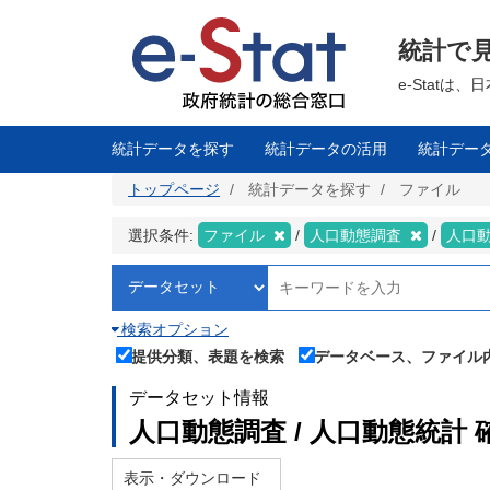
メ
イ
ン
統計で
コ
ン
テ
e-Stat
ン
ツ
に
移
統計データを探す
統計データの活用
統計デー
動
トップページ
統計データを探す
ファイル
選択条件:
ファイル
人口動態調査
人口
検索オプション
提供分類、表題を検索
データベース、ファイル
データセット情報
人口動態調査 / 人口動態統計 
表示・ダウンロード