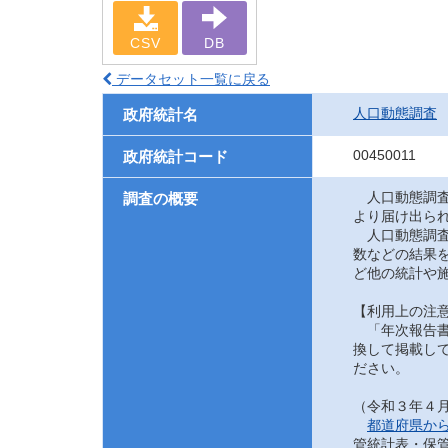
CSV
DB
データセット一覧に戻る
人口動態調査
政府統計名
00450011
政府統計コード
人口動態調査
調査の概要
より届け出ら
人口動態調査
数などの結果
ど他の統計や
【利用上の注
「年次報告書
換して掲載して
ださい。
（令和３年４
都道府県か
管統計表・保管