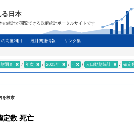
見る日本
は、日本の統計が閲覧できる政府統計ポータルサイトです
タの高度利用
統計関連情報
リンク集
動態調査
年次
2023年
-
人口動態統計
確定
内を検索
確定数 死亡