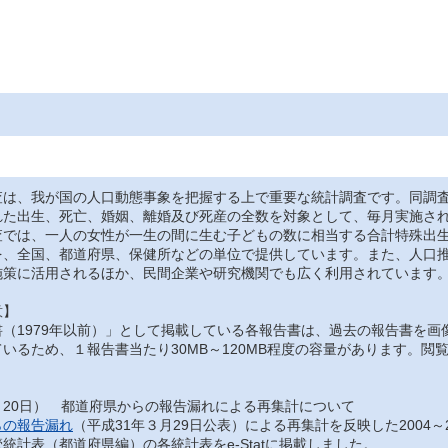
は、我が国の人口動態事象を把握する上で重要な統計調査です。同調査
れた出生、死亡、婚姻、離婚及び死産の全数を対象として、毎月実施さ
では、一人の女性が一生の間に生む子どもの数に相当する合計特殊出生
を、全国、都道府県、保健所などの単位で提供しています。また、人口
施策に活用されるほか、民間企業や研究機関でも広く利用されています
意】
（1979年以前）」として掲載している各報告書は、過去の報告書を画
いるため、１報告書当たり30MB～120MB程度の容量があります。
月20日） 都道府県からの報告漏れによる再集計について
らの報告漏れ
（平成31年３月29日公表）による再集計を反映した2004～
統計表（都道府県編）の各統計表をe-Statに掲載しました。