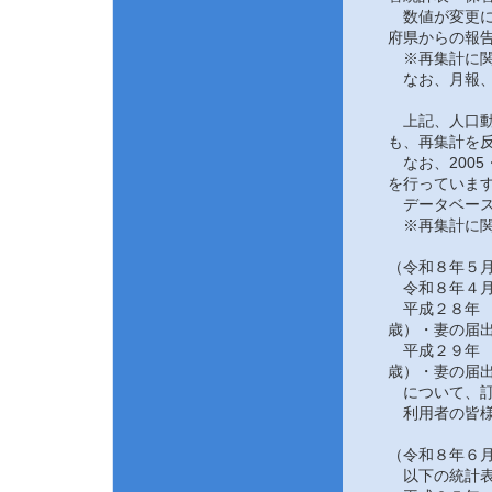
数値が変更にな
府県からの報告
※再集計に関
なお、月報、
上記、人口動態
も、再集計を反
なお、2005
を行っていま
データベース
※再集計に関
（令和８年５月
令和８年４月
平成２８年 
歳）・妻の届
平成２９年 
歳）・妻の届
について、訂
利用者の皆様
（令和８年６月
以下の統計表