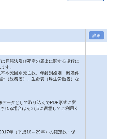
詳細
は戸籍法及び死産の届出に関する規程に
れます。
率や死因別死亡数、年齢別婚姻・離婚件
推計（総務省）、生命表（厚生労働省）な
。
像データとして取り込んでPDF形式に変
閲覧される場合はその点に留意してご利用く
2017年（平成16～29年）の確定数・保