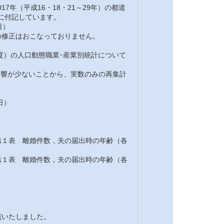
7年（平成16・18・21～29年）の都道
注に付記しています。
日）
修正はおこなっておりません。
7年度）の人口動態職業･産業別統計について
の影響が少ないことから、実数のみの再集計
日）
１表 離婚件数，夫の届出時の年齢（各
１表 離婚件数，夫の届出時の年齢（各
載いたしました。