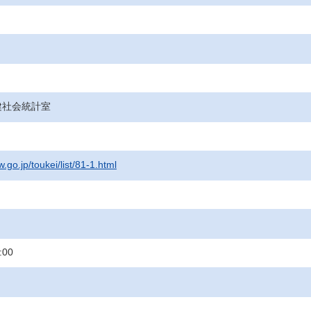
健社会統計室
.go.jp/toukei/list/81-1.html
:00