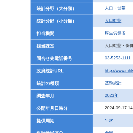
人口・世帯
統計分野（大分類）
人口動態
統計分野（小分類）
厚生労働省
担当機関
人口動態・保
担当課室
03-5253-1111
問合せ先電話番号
http://www.mhlw
政府統計URL
基幹統計
統計の種類
2023年
調査年月
2024-09-17 14
公開年月日時分
年次
提供周期
全国