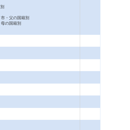
籍別
市・父の国籍別
母の国籍別