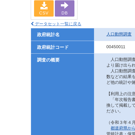
CSV
DB
データセット一覧に戻る
人口動態調査
政府統計名
00450011
政府統計コード
人口動態調査
調査の概要
より届け出ら
人口動態調査
数などの結果
ど他の統計や
【利用上の注
「年次報告書
換して掲載して
ださい。
（令和３年４
都道府県か
管統計表・保管