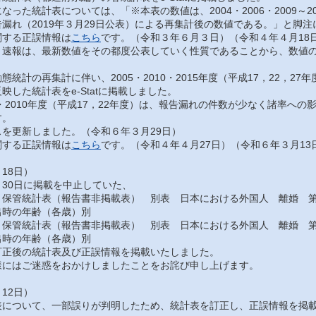
った統計表については、「※本表の数値は、2004・2006・2009～201
漏れ（2019年３月29日公表）による再集計後の数値である。」と脚
する正誤情報は
こちら
です。（令和３年６月３日）（令和４年４月18
速報は、最新数値をその都度公表していく性質であることから、数値の
統計の再集計に伴い、2005・2010・2015年度（平成17，22，2
映した統計表をe-Statに掲載しました。
・2010年度（平成17，22年度）は、報告漏れの件数が少なく諸率へ
す。
を更新しました。（令和６年３月29日）
する正誤情報は
こちら
です。（令和４年４月27日）（令和６年３月13
18日）
30日に掲載を中止していた、
保管統計表（報告書非掲載表） 別表 日本における外国人 離婚 第
出時の年齢（各歳）別
保管統計表（報告書非掲載表） 別表 日本における外国人 離婚 第
出時の年齢（各歳）別
正後の統計表及び正誤情報を掲載いたしました。
にはご迷惑をおかけしましたことをお詫び申し上げます。
12日）
について、一部誤りが判明したため、統計表を訂正し、正誤情報を掲