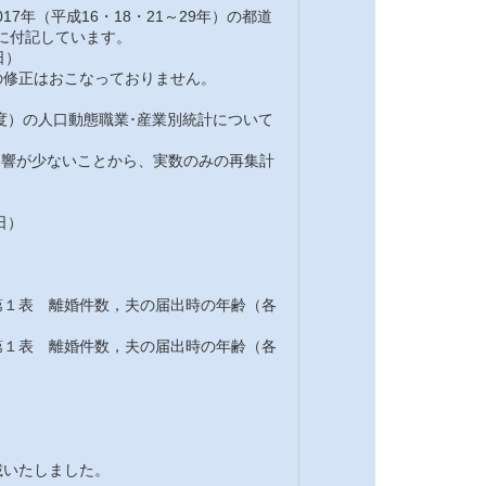
7年（平成16・18・21～29年）の都道
注に付記しています。
日）
修正はおこなっておりません。
7年度）の人口動態職業･産業別統計について
の影響が少ないことから、実数のみの再集計
日）
１表 離婚件数，夫の届出時の年齢（各
１表 離婚件数，夫の届出時の年齢（各
載いたしました。