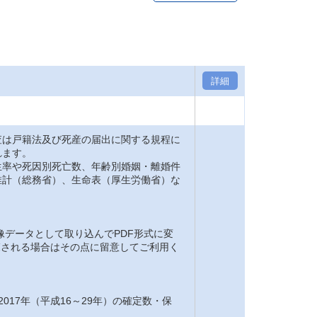
詳細
は戸籍法及び死産の届出に関する規程に
れます。
率や死因別死亡数、年齢別婚姻・離婚件
推計（総務省）、生命表（厚生労働省）な
。
像データとして取り込んでPDF形式に変
閲覧される場合はその点に留意してご利用く
2017年（平成16～29年）の確定数・保