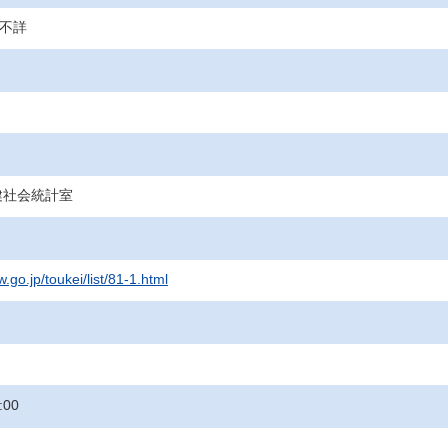
、不詳
健社会統計室
.go.jp/toukei/list/81-1.html
:00