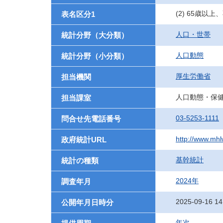
(2) 65歳以上
表名区分1
人口・世帯
統計分野（大分類）
人口動態
統計分野（小分類）
厚生労働省
担当機関
人口動態・保
担当課室
03-5253-1111
問合せ先電話番号
http://www.mhlw
政府統計URL
基幹統計
統計の種類
2024年
調査年月
2025-09-16 14
公開年月日時分
年次