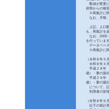
数値が変更にな
府県からの報告
※再集計に関
なお、月報、
上記、人口動態
も、再集計を反
なお、2005
を行っていま
データベース
※再集計に関
（令和８年５月
令和８年４月
平成２８年 
歳）・妻の届
平成２９年 
歳）・妻の届
について、訂
利用者の皆様
（令和８年６月
以下の統計表