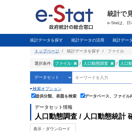
メ
イ
ン
統計で
コ
ン
テ
e-Stat
ン
ツ
に
移
統計データを探す
統計データの活用
統計デー
動
トップページ
統計データを探す
ファイル
選択条件:
ファイル
人口動態調査
人口
検索オプション
提供分類、表題を検索
データベース、ファイル
データセット情報
人口動態調査 / 人口動態統計 
表示・ダウンロード