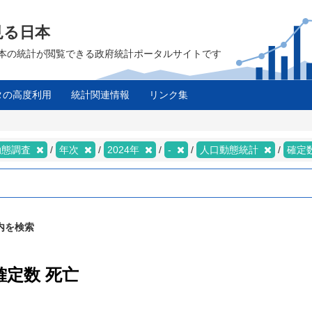
見る日本
は、日本の統計が閲覧できる政府統計ポータルサイトです
タの高度利用
統計関連情報
リンク集
動態調査
年次
2024年
-
人口動態統計
確定
内を検索
確定数 死亡