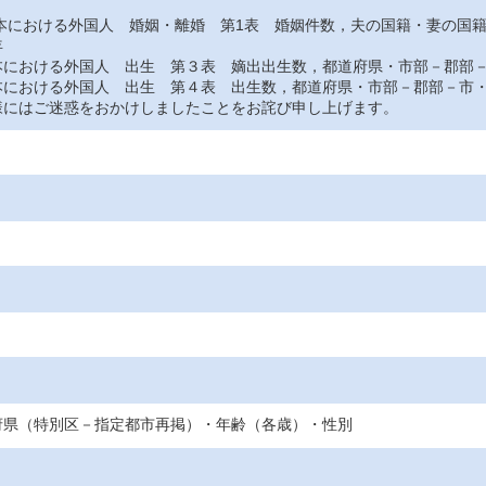
おける外国人 婚姻・離婚 第1表 婚姻件数，夫の国籍・妻の国
年
おける外国人 出生 第３表 嫡出出生数，都道府県・市部－郡部－
おける外国人 出生 第４表 出生数，都道府県・市部－郡部－市・
にはご迷惑をおかけしましたことをお詫び申し上げます。
府県（特別区－指定都市再掲）・年齢（各歳）・性別