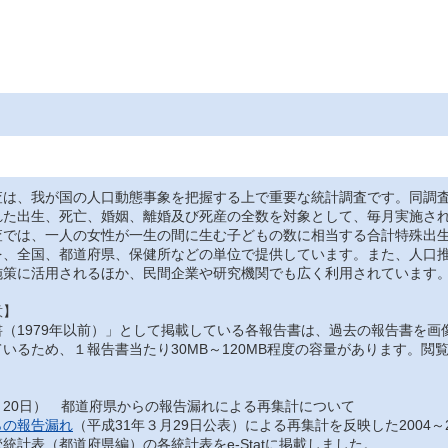
は、我が国の人口動態事象を把握する上で重要な統計調査です。同調査
れた出生、死亡、婚姻、離婚及び死産の全数を対象として、毎月実施さ
では、一人の女性が一生の間に生む子どもの数に相当する合計特殊出生
を、全国、都道府県、保健所などの単位で提供しています。また、人口
施策に活用されるほか、民間企業や研究機関でも広く利用されています
意】
（1979年以前）」として掲載している各報告書は、過去の報告書を画
いるため、１報告書当たり30MB～120MB程度の容量があります。
月20日） 都道府県からの報告漏れによる再集計について
らの報告漏れ
（平成31年３月29日公表）による再集計を反映した2004～
統計表（都道府県編）の各統計表をe-Statに掲載しました。