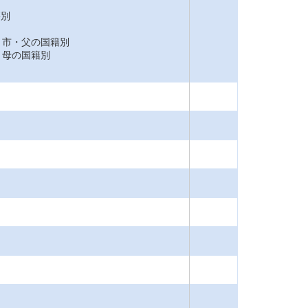
籍別
市・父の国籍別
母の国籍別