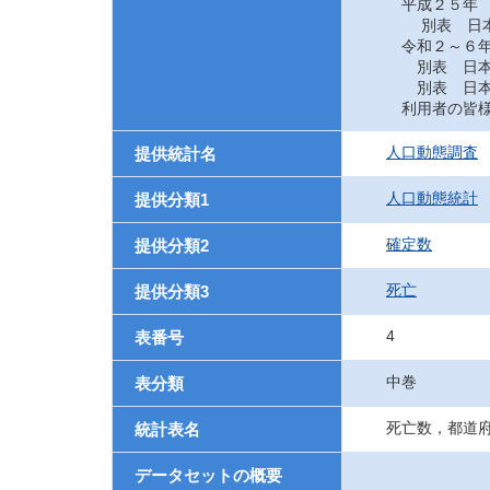
平成２５年
別表 日本に
令和２～６
別表 日本に
別表 日本に
利用者の皆様
人口動態調査
提供統計名
人口動態統計
提供分類1
確定数
提供分類2
死亡
提供分類3
4
表番号
中巻
表分類
死亡数，都道
統計表名
データセットの概要