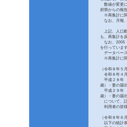
数値が変更にな
府県からの報告
※再集計に関
なお、月報、
上記、人口動態
も、再集計を反
なお、2005
を行っていま
データベース
※再集計に関
（令和８年５月
令和８年４月
平成２８年 
歳）・妻の届
平成２９年 
歳）・妻の届
について、訂
利用者の皆様
（令和８年６月
以下の統計表