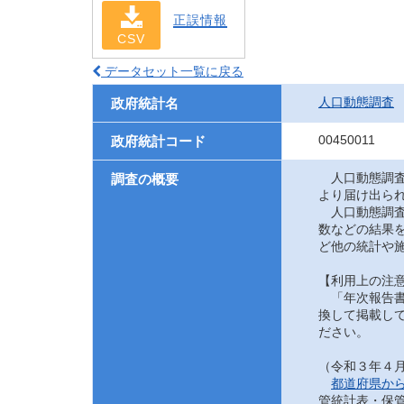
正誤情報
CSV
データセット一覧に戻る
人口動態調査
政府統計名
00450011
政府統計コード
人口動態調査
調査の概要
より届け出ら
人口動態調査
数などの結果
ど他の統計や
【利用上の注
「年次報告書
換して掲載して
ださい。
（令和３年４
都道府県か
管統計表・保管