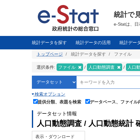
メ
イ
ン
統計で
コ
ン
テ
e-Stat
ン
ツ
に
移
統計データを探す
統計データの活用
統計デー
動
トップページ
統計データを探す
ファイル
選択条件:
ファイル
人口動態調査
人口
検索オプション
提供分類、表題を検索
データベース、ファイル
データセット情報
人口動態調査 / 人口動態統計 
表示・ダウンロード