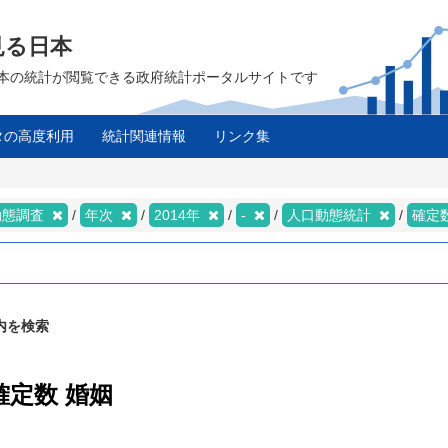
見る日本
は、日本の統計が閲覧できる政府統計ポータルサイトです
タの高度利用
統計関連情報
リンク集
動態調査
年次
2014年
-
人口動態統計
確定
内を検索
確定数 婚姻