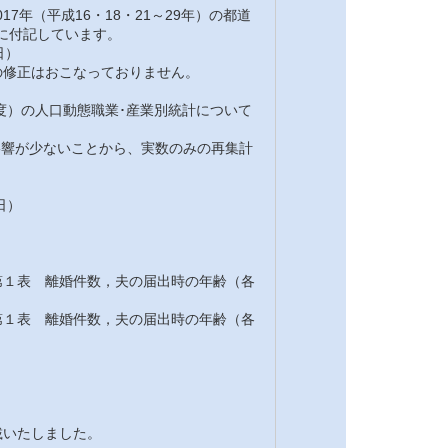
7年（平成16・18・21～29年）の都道
注に付記しています。
日）
修正はおこなっておりません。
7年度）の人口動態職業･産業別統計について
の影響が少ないことから、実数のみの再集計
日）
１表 離婚件数，夫の届出時の年齢（各
１表 離婚件数，夫の届出時の年齢（各
載いたしました。