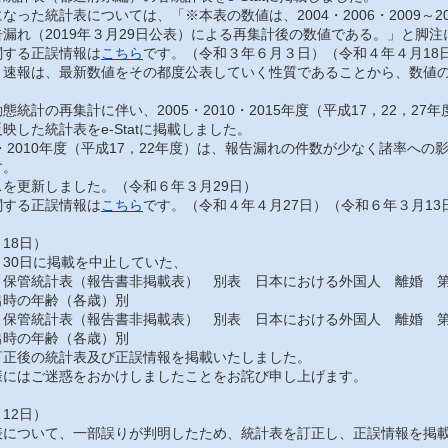
った統計表については、「※本表の数値は、2004・2006・2009～201
漏れ（2019年３月29日公表）による再集計後の数値である。」と脚
する正誤情報は
こちら
です。（令和３年６月３日）（令和４年４月18
速報は、最新数値をその都度公表していく性質であることから、数値の
統計の再集計に伴い、2005・2010・2015年度（平成17，22，2
映した統計表をe-Statに掲載しました。
・2010年度（平成17，22年度）は、報告漏れの件数が少なく諸率へ
す。
を更新しました。（令和６年３月29日）
する正誤情報は
こちら
です。（令和４年４月27日）（令和６年３月13
18日）
30日に掲載を中止していた、
保管統計表（報告書非掲載表） 別表 日本における外国人 離婚 第
出時の年齢（各歳）別
保管統計表（報告書非掲載表） 別表 日本における外国人 離婚 第
出時の年齢（各歳）別
正後の統計表及び正誤情報を掲載いたしました。
にはご迷惑をおかけしましたことをお詫び申し上げます。
12日）
について、一部誤りが判明したため、統計表を訂正し、正誤情報を掲