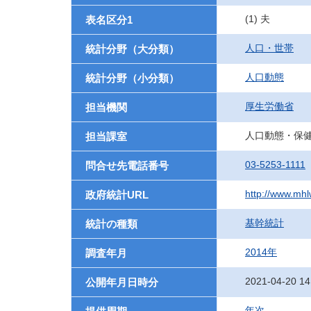
(1) 夫
表名区分1
人口・世帯
統計分野（大分類）
人口動態
統計分野（小分類）
厚生労働省
担当機関
人口動態・保
担当課室
03-5253-1111
問合せ先電話番号
http://www.mhlw
政府統計URL
基幹統計
統計の種類
2014年
調査年月
2021-04-20 14
公開年月日時分
年次