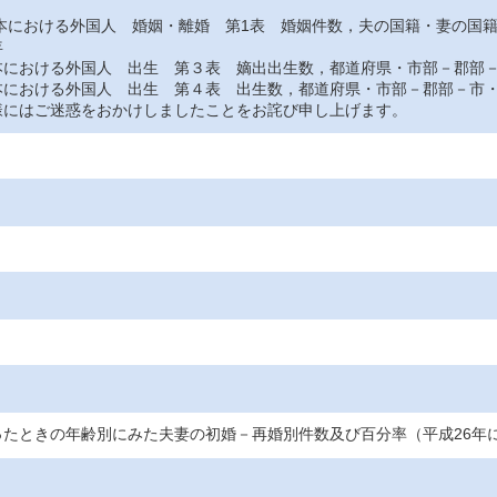
おける外国人 婚姻・離婚 第1表 婚姻件数，夫の国籍・妻の国
年
おける外国人 出生 第３表 嫡出出生数，都道府県・市部－郡部－
おける外国人 出生 第４表 出生数，都道府県・市部－郡部－市・
にはご迷惑をおかけしましたことをお詫び申し上げます。
ったときの年齢別にみた夫妻の初婚－再婚別件数及び百分率（平成26年