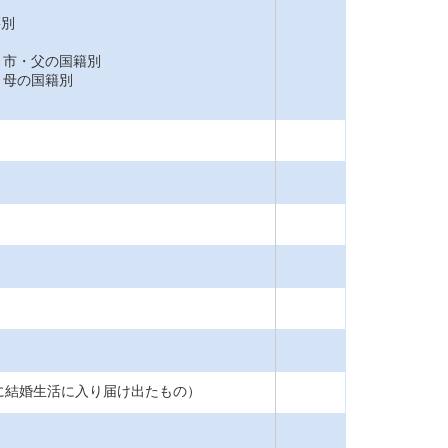
籍別
市・父の国籍別
母の国籍別
に結婚生活に入り届け出たもの）