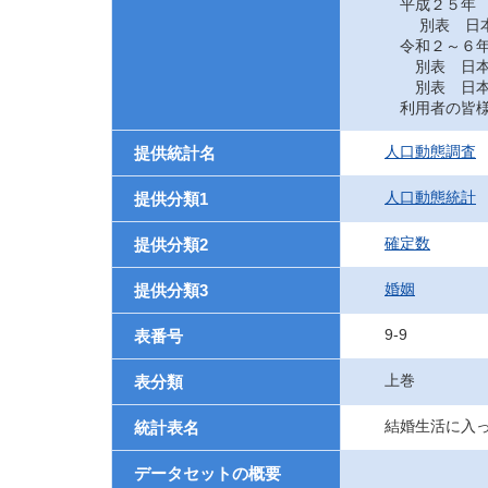
平成２５年
別表 日本に
令和２～６
別表 日本に
別表 日本に
利用者の皆様
人口動態調査
提供統計名
人口動態統計
提供分類1
確定数
提供分類2
婚姻
提供分類3
9-9
表番号
上巻
表分類
結婚生活に入
統計表名
データセットの概要