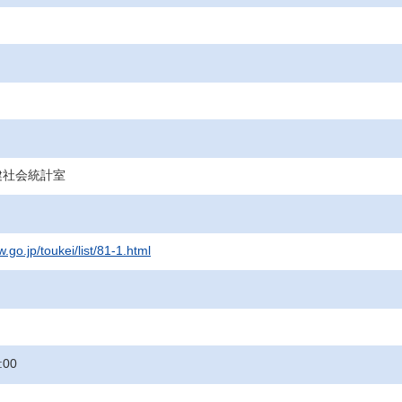
健社会統計室
.go.jp/toukei/list/81-1.html
:00