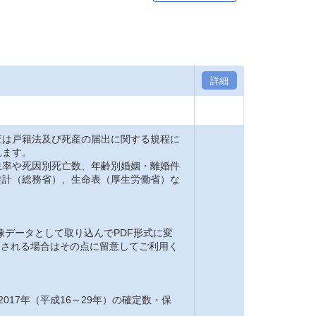
詳細
は戸籍法及び死産の届出に関する規程に
れます。
率や死因別死亡数、年齢別婚姻・離婚件
推計（総務省）、生命表（厚生労働省）な
。
像データとして取り込んでPDF形式に変
閲覧される場合はその点に留意してご利用く
2017年（平成16～29年）の確定数・保