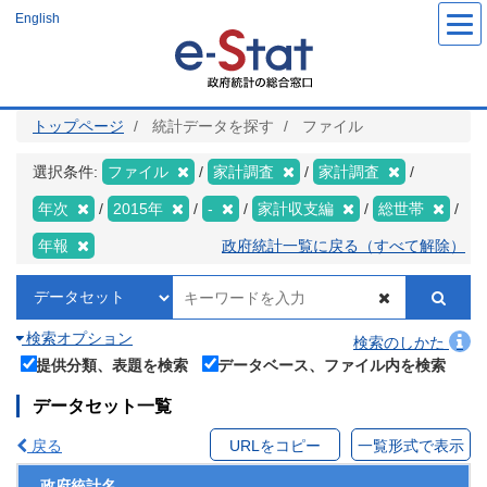
メ
English
イ
ン
コ
ン
テ
ン
ツ
トップページ
統計データを探す
ファイル
に
移
動
選択条件:
ファイル
家計調査
家計調査
年次
2015年
-
家計収支編
総世帯
年報
政府統計一覧に戻る（すべて解除）
検索オプション
検索のしかた
提供分類、表題を検索
データベース、ファイル内を検索
データセット一覧
戻る
URLをコピー
一覧形式で表示
政府統計名