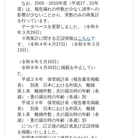
なお、2005・2010年度（平成17，22年
度）は、報告漏れの件数が少なく諸率への
影響が少ないことから、実数のみの再集計
を行っています。
データベースを更新しました。（令和６
年３月29日）
※再集計に関する正誤情報は
こちら
で
す。（令和４年４月27日）（令和６年３月
13日）
（令和８年５月18日）
令和８年４月30日に掲載を中止してい
た、
平成２８年 保管統計表（報告書非掲載
表） 別表 日本における外国人 離婚
第１表 離婚件数，夫の届出時の年齢（各
歳）・妻の届出時の年齢（各歳）別
平成２９年 保管統計表（報告書非掲載
表） 別表 日本における外国人 離婚
第１表 離婚件数，夫の届出時の年齢（各
歳）・妻の届出時の年齢（各歳）別
について、訂正後の統計表及び正誤情報
を掲載いたしました。
利用者の皆様にはご迷惑をおかけしまし