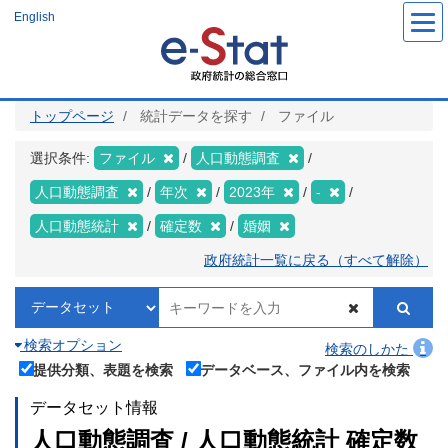
メ
English
イ
ン
コ
ン
テ
ン
ツ
トップページ
統計データを探す
ファイル
に
移
動
選択条件:
ファイル
人口動態調査
人口動態調査
年次
2023年
-
人口動態統計
確定数
婚姻
政府統計一覧に戻る（すべて解除）
検索オプション
検索のしかた
提供分類、表題を検索
データベース、ファイル内を検索
データセット情報
人口動態調査 / 人口動態統計 確定数