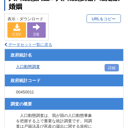
婚姻
表示・ダウンロード
URLをコピー
CSV
DB
データセット一覧に戻る
政府統計名
人口動態調査
詳細
政府統計コード
00450011
調査の概要
人口動態調査は、我が国の人口動態事象
を把握する上で重要な統計調査です。同調
査は戸籍法及び死産の届出に関する規程に