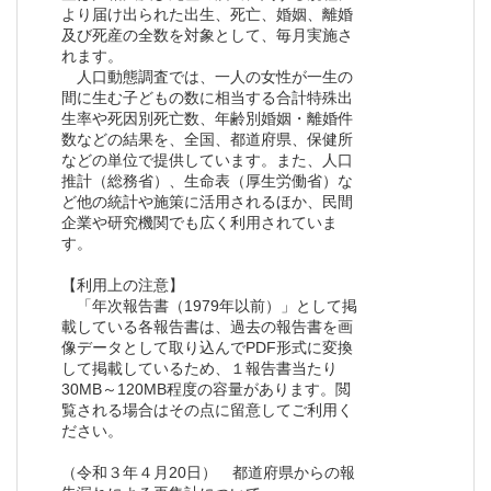
より届け出られた出生、死亡、婚姻、離婚
及び死産の全数を対象として、毎月実施さ
れます。
人口動態調査では、一人の女性が一生の
間に生む子どもの数に相当する合計特殊出
生率や死因別死亡数、年齢別婚姻・離婚件
数などの結果を、全国、都道府県、保健所
などの単位で提供しています。また、人口
推計（総務省）、生命表（厚生労働省）な
ど他の統計や施策に活用されるほか、民間
企業や研究機関でも広く利用されていま
す。
【利用上の注意】
「年次報告書（1979年以前）」として掲
載している各報告書は、過去の報告書を画
像データとして取り込んでPDF形式に変換
して掲載しているため、１報告書当たり
30MB～120MB程度の容量があります。閲
覧される場合はその点に留意してご利用く
ださい。
（令和３年４月20日） 都道府県からの報