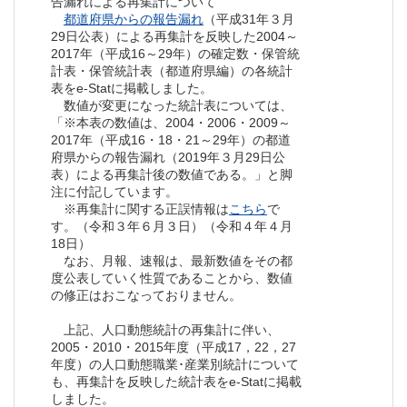
告漏れによる再集計について
都道府県からの報告漏れ
（平成31年３月
29日公表）による再集計を反映した2004～
2017年（平成16～29年）の確定数・保管統
計表・保管統計表（都道府県編）の各統計
表をe-Statに掲載しました。
数値が変更になった統計表については、
「※本表の数値は、2004・2006・2009～
2017年（平成16・18・21～29年）の都道
府県からの報告漏れ（2019年３月29日公
表）による再集計後の数値である。」と脚
注に付記しています。
※再集計に関する正誤情報は
こちら
で
す。（令和３年６月３日）（令和４年４月
18日）
なお、月報、速報は、最新数値をその都
度公表していく性質であることから、数値
の修正はおこなっておりません。
上記、人口動態統計の再集計に伴い、
2005・2010・2015年度（平成17，22，27
年度）の人口動態職業･産業別統計について
も、再集計を反映した統計表をe-Statに掲載
しました。