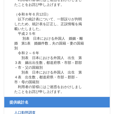
たことをお詫び申し上げます。
（令和８年６月12日）
以下の統計表について、一部誤りが判明
したため、統計表を訂正し、正誤情報を掲
載いたしました。
平成２５年
別表 日本における外国人 婚姻・離
婚 第1表 婚姻件数，夫の国籍・妻の国籍
別
令和２～６年
別表 日本における外国人 出生 第
３表 嫡出出生数，都道府県・市部－郡部
－市・父の国籍別
別表 日本における外国人 出生 第
４表 出生数，都道府県・市部－郡部－
市・母の国籍別
利用者の皆様にはご迷惑をおかけしまし
たことをお詫び申し上げます。
提供統計名
人口動態調査