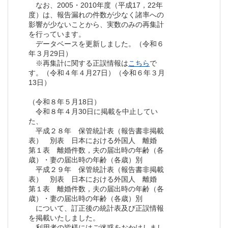
なお、2005・2010年度（平成17，22年
度）は、報告漏れの件数が少なく諸率への
影響が少ないことから、実数のみの再集計
を行っています。
データベースを更新しました。（令和６
年３月29日）
※再集計に関する正誤情報は
こちら
で
す。（令和４年４月27日）（令和６年３月
13日）
（令和８年５月18日）
令和８年４月30日に掲載を中止してい
た、
平成２８年 保管統計表（報告書非掲載
表） 別表 日本における外国人 離婚
第１表 離婚件数，夫の届出時の年齢（各
歳）・妻の届出時の年齢（各歳）別
平成２９年 保管統計表（報告書非掲載
表） 別表 日本における外国人 離婚
第１表 離婚件数，夫の届出時の年齢（各
歳）・妻の届出時の年齢（各歳）別
について、訂正後の統計表及び正誤情報
を掲載いたしました。
利用者の皆様にはご迷惑をおかけしまし