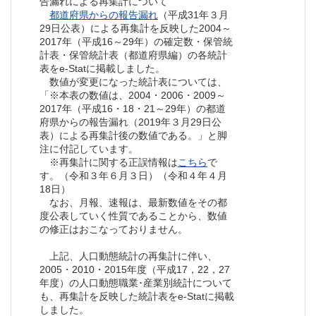
告漏れによる再集計について
都道府県からの報告漏れ
（平成31年３月
29日公表）による再集計を反映した2004～
2017年（平成16～29年）の確定数・保管統
計表・保管統計表（都道府県編）の各統計
表をe-Statに掲載しました。
数値が変更になった統計表については、
「※本表の数値は、2004・2006・2009～
2017年（平成16・18・21～29年）の都道
府県からの報告漏れ（2019年３月29日公
表）による再集計後の数値である。」と脚
注に付記しています。
※再集計に関する正誤情報は
こちら
で
す。（令和３年６月３日）（令和４年４月
18日）
なお、月報、速報は、最新数値をその都
度公表していく性質であることから、数値
の修正はおこなっておりません。
上記、人口動態統計の再集計に伴い、
2005・2010・2015年度（平成17，22，27
年度）の人口動態職業･産業別統計について
も、再集計を反映した統計表をe-Statに掲載
しました。