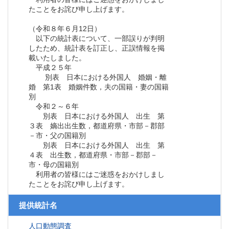
たことをお詫び申し上げます。
（令和８年６月12日）
以下の統計表について、一部誤りが判明
したため、統計表を訂正し、正誤情報を掲
載いたしました。
平成２５年
別表 日本における外国人 婚姻・離
婚 第1表 婚姻件数，夫の国籍・妻の国籍
別
令和２～６年
別表 日本における外国人 出生 第
３表 嫡出出生数，都道府県・市部－郡部
－市・父の国籍別
別表 日本における外国人 出生 第
４表 出生数，都道府県・市部－郡部－
市・母の国籍別
利用者の皆様にはご迷惑をおかけしまし
たことをお詫び申し上げます。
提供統計名
人口動態調査