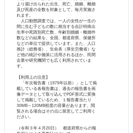
より届け出られた出生、死亡、婚姻、離婚
及び死産の全数を対象として、毎月実施さ
れます。
人口動態調査では、一人の女性が一生の
間に生む子どもの数に相当する合計特殊出
生率や死因別死亡数、年齢別婚姻・離婚件
数などの結果を、全国、都道府県、保健所
などの単位で提供しています。また、人口
推計（総務省）、生命表（厚生労働省）な
ど他の統計や施策に活用されるほか、民間
企業や研究機関でも広く利用されていま
す。
【利用上の注意】
「年次報告書（1979年以前）」として掲
載している各報告書は、過去の報告書を画
像データとして取り込んでPDF形式に変換
して掲載しているため、１報告書当たり
30MB～120MB程度の容量があります。閲
覧される場合はその点に留意してご利用く
ださい。
（令和３年４月20日） 都道府県からの報