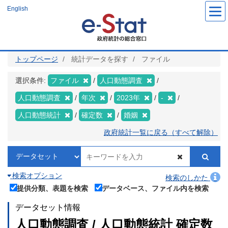
メ
English
イ
ン
コ
ン
テ
ン
ツ
トップページ
統計データを探す
ファイル
に
移
動
選択条件:
ファイル
人口動態調査
人口動態調査
年次
2023年
-
人口動態統計
確定数
婚姻
政府統計一覧に戻る（すべて解除）
検索オプション
検索のしかた
提供分類、表題を検索
データベース、ファイル内を検索
データセット情報
人口動態調査 / 人口動態統計 確定数