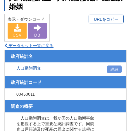
婚姻
表示・ダウンロード
URLをコピー
CSV
DB
データセット一覧に戻る
政府統計名
人口動態調査
詳細
政府統計コード
00450011
調査の概要
人口動態調査は、我が国の人口動態事象
を把握する上で重要な統計調査です。同調
査は戸籍法及び死産の届出に関する規程に