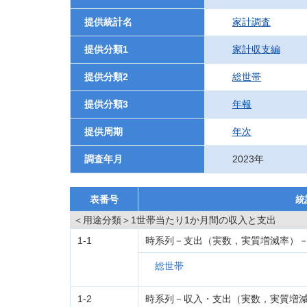
提供統計名
家計調査
提供分類1
家計収支編
提供分類2
総世帯
提供分類3
年報
提供周期
年次
調査年月
2023年
表番号
統
＜用途分類＞1世帯当たり1か月間の収入と支出
1-1
時系列－支出（実数，実質増減率）－20
総世帯
1-2
時系列－収入・支出（実数，実質増減率