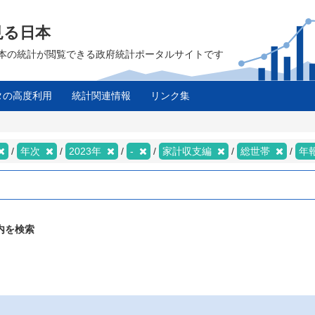
見る日本
は、日本の統計が閲覧できる政府統計ポータルサイトです
タの高度利用
統計関連情報
リンク集
年次
2023年
-
家計収支編
総世帯
年
内を検索