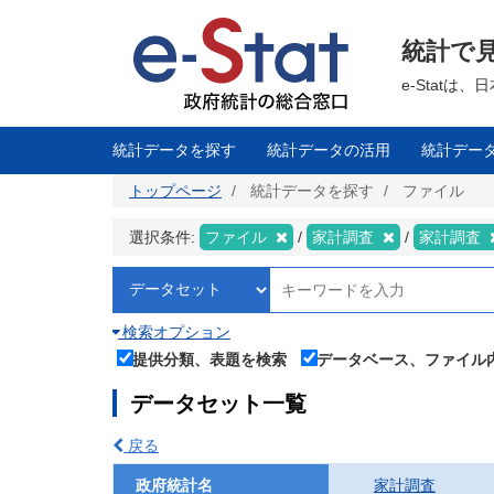
メ
イ
ン
統計で
コ
ン
テ
e-Stat
ン
ツ
に
移
統計データを探す
統計データの活用
統計デー
動
トップページ
統計データを探す
ファイル
選択条件:
ファイル
家計調査
家計調査
検索オプション
提供分類、表題を検索
データベース、ファイル
データセット一覧
戻る
政府統計名
家計調査