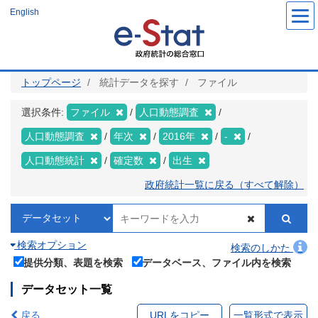
メ
English
イ
ン
コ
ン
テ
ン
ツ
トップページ
統計データを探す
ファイル
に
移
動
選択条件:
ファイル
人口動態調査
人口動態調査
年次
2016年
-
人口動態統計
確定数
出生
政府統計一覧に戻る（すべて解除）
検索オプション
検索のしかた
提供分類、表題を検索
データベース、ファイル内を検索
データセット一覧
戻る
URLをコピー
一覧形式で表示