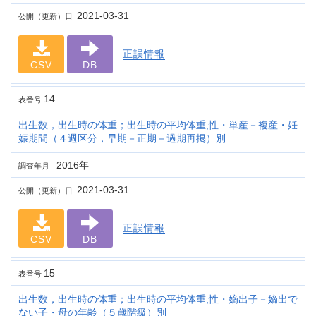
2021-03-31
公開（更新）日
正誤情報
CSV
DB
14
表番号
出生数，出生時の体重；出生時の平均体重,性・単産－複産・妊
娠期間（４週区分，早期－正期－過期再掲）別
2016年
調査年月
2021-03-31
公開（更新）日
正誤情報
CSV
DB
15
表番号
出生数，出生時の体重；出生時の平均体重,性・嫡出子－嫡出で
ない子・母の年齢（５歳階級）別