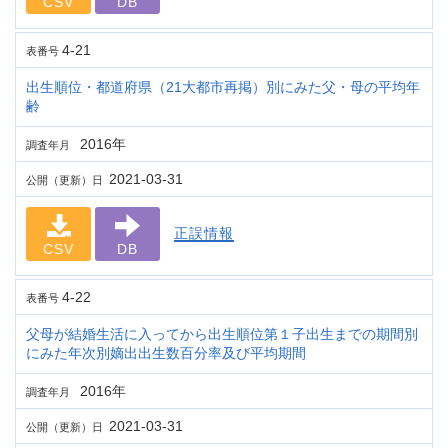
CSV
DB
4-21
表番号
出生順位・都道府県（21大都市再掲）別にみた父・母の平均年
齢
2016年
調査年月
2021-03-31
公開（更新）日
正誤情報
CSV
DB
4-22
表番号
父母が結婚生活に入ってから出生順位第１子出生までの期間別
にみた年次別嫡出出生数百分率及び平均期間
2016年
調査年月
2021-03-31
公開（更新）日