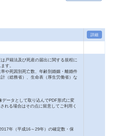
詳細
は戸籍法及び死産の届出に関する規程に
れます。
率や死因別死亡数、年齢別婚姻・離婚件
推計（総務省）、生命表（厚生労働省）な
。
像データとして取り込んでPDF形式に変
閲覧される場合はその点に留意してご利用く
2017年（平成16～29年）の確定数・保