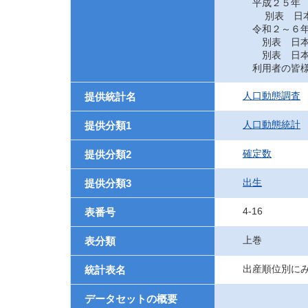
平成２５年
別表 日本に
令和２～６
別表 日本に
別表 日本に
利用者の皆様
人口動態調査
提供統計名
人口動態統計
提供分類1
確定数
提供分類2
出生
提供分類3
4-16
表番号
上巻
表分類
出産順位別に
統計表名
データセットの概要