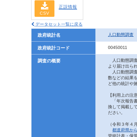
正誤情報
CSV
データセット一覧に戻る
人口動態調査
政府統計名
00450011
政府統計コード
人口動態調査
調査の概要
より届け出ら
人口動態調査
数などの結果
ど他の統計や
【利用上の注
「年次報告書
換して掲載して
ださい。
（令和３年４
都道府県か
管統計表・保管