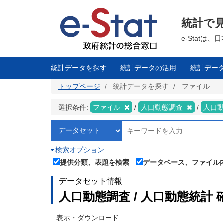
メ
イ
ン
統計で
コ
ン
テ
e-Stat
ン
ツ
に
移
統計データを探す
統計データの活用
統計デー
動
トップページ
統計データを探す
ファイル
選択条件:
ファイル
人口動態調査
人口
検索オプション
提供分類、表題を検索
データベース、ファイル
データセット情報
人口動態調査 / 人口動態統計 
表示・ダウンロード