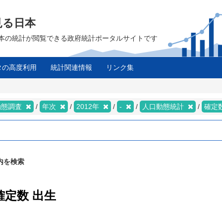
見る日本
は、日本の統計が閲覧できる政府統計ポータルサイトです
タの高度利用
統計関連情報
リンク集
動態調査
年次
2012年
-
人口動態統計
確定
内を検索
確定数 出生