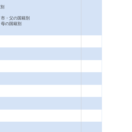
籍別
市・父の国籍別
母の国籍別