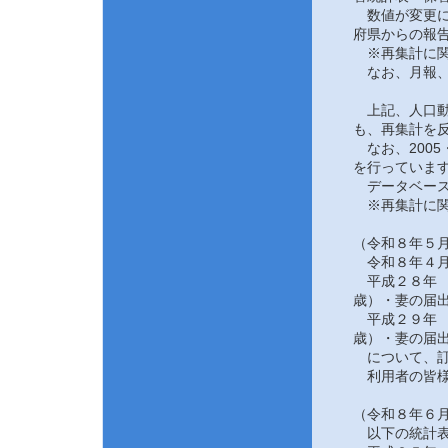
数値が変更にな
府県からの報告
※再集計に関
なお、月報、
上記、人口動態
も、再集計を反
なお、2005
を行っていま
データベース
※再集計に関
（令和８年５月
令和８年４月
平成２８年 
歳）・妻の届
平成２９年 
歳）・妻の届
について、訂
利用者の皆様
（令和８年６月
以下の統計表