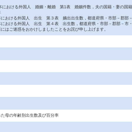
おける外国人 婚姻・離婚 第1表 婚姻件数，夫の国籍・妻の国
年
おける外国人 出生 第３表 嫡出出生数，都道府県・市部－郡部－
おける外国人 出生 第４表 出生数，都道府県・市部－郡部－市・
にはご迷惑をおかけしましたことをお詫び申し上げます。
みた母の年齢別出生数及び百分率