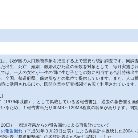
は、我が国の人口動態事象を把握する上で重要な統計調査です。同調査
れた出生、死亡、婚姻、離婚及び死産の全数を対象として、毎月実施さ
では、一人の女性が一生の間に生む子どもの数に相当する合計特殊出生
を、全国、都道府県、保健所などの単位で提供しています。また、人口
施策に活用されるほか、民間企業や研究機関でも広く利用されています
意】
（1979年以前）」として掲載している各報告書は、過去の報告書を画
いるため、１報告書当たり30MB～120MB程度の容量があります。
月20日） 都道府県からの報告漏れによる再集計について
らの報告漏れ
（平成31年３月29日公表）による再集計を反映した2004～
統計表（都道府県編）の各統計表をe-Statに掲載しました。