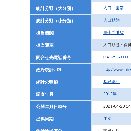
人口・世帯
統計分野（大分類）
人口動態
統計分野（小分類）
厚生労働省
担当機関
人口動態・保
担当課室
03-5253-1111
問合せ先電話番号
http://www.mhlw
政府統計URL
基幹統計
統計の種類
2012年
調査年月
2021-04-20 14
公開年月日時分
年次
提供周期
該当なし