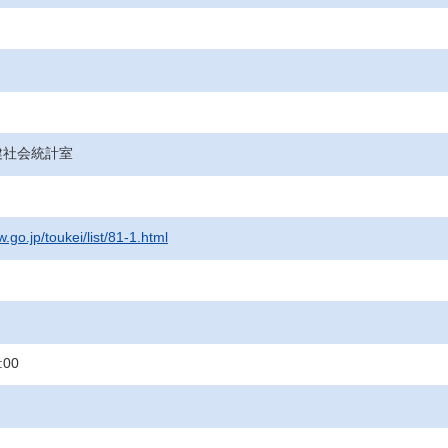
健社会統計室
.go.jp/toukei/list/81-1.html
:00