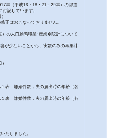
7年（平成16・18・21～29年）の都道
注に付記しています。
日）
修正はおこなっておりません。
7年度）の人口動態職業･産業別統計について
の影響が少ないことから、実数のみの再集計
日）
１表 離婚件数，夫の届出時の年齢（各
１表 離婚件数，夫の届出時の年齢（各
載いたしました。