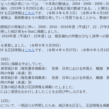
った統計表については、「※本表の数値は、2004・2006・2009～201
漏れ（2019年３月29日公表）による再集計後の数値である。」と脚
する正誤情報は
こちら
です。（令和３年６月３日）（令和４年４月18
速報は、最新数値をその都度公表していく性質であることから、数値の
統計の再集計に伴い、2005・2010・2015年度（平成17，22，2
映した統計表をe-Statに掲載しました。
・2010年度（平成17，22年度）は、報告漏れの件数が少なく諸率へ
す。
を更新しました。（令和６年３月29日）
する正誤情報は
こちら
です。（令和４年４月27日）（令和６年３月13
18日）
30日に掲載を中止していた、
保管統計表（報告書非掲載表） 別表 日本における外国人 離婚 第
出時の年齢（各歳）別
保管統計表（報告書非掲載表） 別表 日本における外国人 離婚 第
出時の年齢（各歳）別
正後の統計表及び正誤情報を掲載いたしました。
にはご迷惑をおかけしましたことをお詫び申し上げます。
12日）
について、一部誤りが判明したため、統計表を訂正し、正誤情報を掲