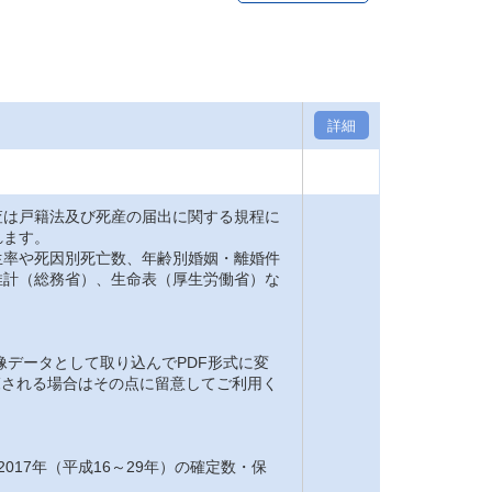
詳細
は戸籍法及び死産の届出に関する規程に
れます。
率や死因別死亡数、年齢別婚姻・離婚件
推計（総務省）、生命表（厚生労働省）な
。
像データとして取り込んでPDF形式に変
閲覧される場合はその点に留意してご利用く
2017年（平成16～29年）の確定数・保