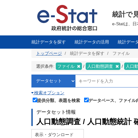
メ
イ
ン
統計で
コ
ン
テ
e-Stat
ン
ツ
に
移
統計データを探す
統計データの活用
統計デー
動
トップページ
統計データを探す
ファイル
選択条件:
ファイル
人口動態調査
人口
検索オプション
提供分類、表題を検索
データベース、ファイル
データセット情報
人口動態調査 / 人口動態統計 
表示・ダウンロード