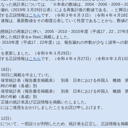
った統計表については、「※本表の数値は、2004・2006・2009～201
漏れ（2019年３月29日公表）による再集計後の数値である。」と脚
する正誤情報は
こちら
です。（令和３年６月３日）（令和４年４月18
速報は、最新数値をその都度公表していく性質であることから、数値の
統計の再集計に伴い、2005・2010・2015年度（平成17，22，2
映した統計表をe-Statに掲載しました。
・2010年度（平成17，22年度）は、報告漏れの件数が少なく諸率へ
す。
を更新しました。（令和６年３月29日）
する正誤情報は
こちら
です。（令和４年４月27日）（令和６年３月13
18日）
30日に掲載を中止していた、
保管統計表（報告書非掲載表） 別表 日本における外国人 離婚 第
出時の年齢（各歳）別
保管統計表（報告書非掲載表） 別表 日本における外国人 離婚 第
出時の年齢（各歳）別
正後の統計表及び正誤情報を掲載いたしました。
にはご迷惑をおかけしましたことをお詫び申し上げます。
12日）
について、一部誤りが判明したため、統計表を訂正し、正誤情報を掲