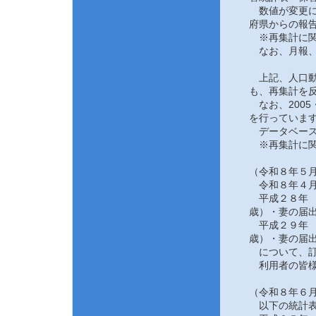
数値が変更にな
府県からの報告
※再集計に関
なお、月報、
上記、人口動態
も、再集計を反
なお、2005
を行っていま
データベース
※再集計に関
（令和８年５月
令和８年４月
平成２８年 
歳）・妻の届
平成２９年 
歳）・妻の届
について、訂
利用者の皆様
（令和８年６月
以下の統計表