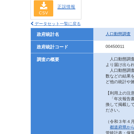
正誤情報
CSV
データセット一覧に戻る
人口動態調査
政府統計名
00450011
政府統計コード
人口動態調査
調査の概要
より届け出ら
人口動態調査
数などの結果
ど他の統計や
【利用上の注
「年次報告書
換して掲載して
ださい。
（令和３年４
都道府県か
管統計表・保管