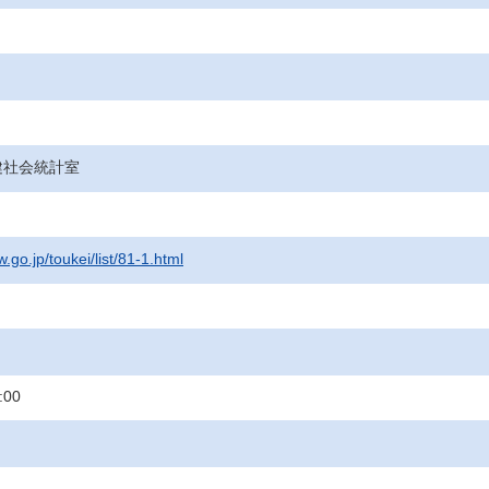
健社会統計室
.go.jp/toukei/list/81-1.html
:00