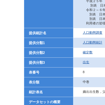
平成２５年
別表 日本に
令和２～６
別表 日本に
別表 日本に
利用者の皆様
人口動態調査
提供統計名
人口動態統計
提供分類1
確定数
提供分類2
出生
提供分類3
8
表番号
中巻
表分類
嫡出出生数，
統計表名
データセットの概要