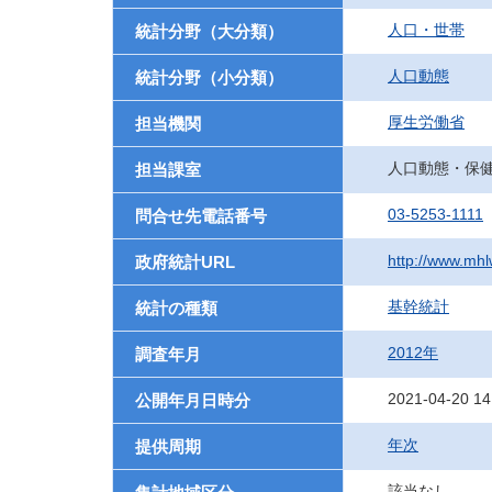
人口・世帯
統計分野（大分類）
人口動態
統計分野（小分類）
厚生労働省
担当機関
人口動態・保
担当課室
03-5253-1111
問合せ先電話番号
http://www.mhlw
政府統計URL
基幹統計
統計の種類
2012年
調査年月
2021-04-20 14
公開年月日時分
年次
提供周期
該当なし