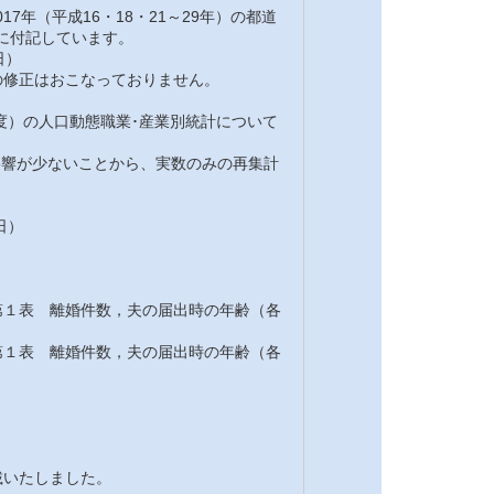
7年（平成16・18・21～29年）の都道
注に付記しています。
日）
修正はおこなっておりません。
7年度）の人口動態職業･産業別統計について
の影響が少ないことから、実数のみの再集計
日）
１表 離婚件数，夫の届出時の年齢（各
１表 離婚件数，夫の届出時の年齢（各
載いたしました。