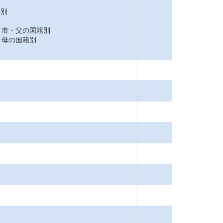
籍別
市・父の国籍別
母の国籍別