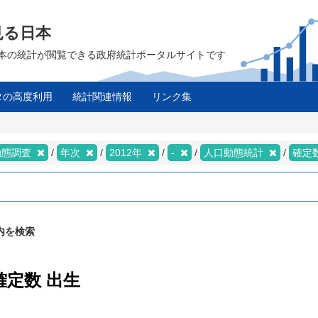
見る日本
は、日本の統計が閲覧できる政府統計ポータルサイトです
タの高度利用
統計関連情報
リンク集
動態調査
年次
2012年
-
人口動態統計
確定
内を検索
確定数 出生