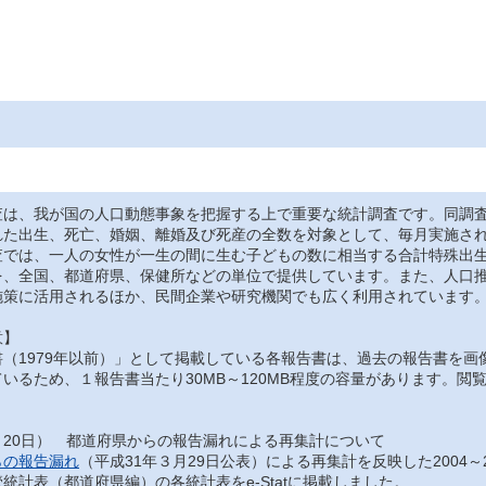
は、我が国の人口動態事象を把握する上で重要な統計調査です。同調査
れた出生、死亡、婚姻、離婚及び死産の全数を対象として、毎月実施さ
では、一人の女性が一生の間に生む子どもの数に相当する合計特殊出生
を、全国、都道府県、保健所などの単位で提供しています。また、人口
施策に活用されるほか、民間企業や研究機関でも広く利用されています
意】
（1979年以前）」として掲載している各報告書は、過去の報告書を画
いるため、１報告書当たり30MB～120MB程度の容量があります。
月20日） 都道府県からの報告漏れによる再集計について
らの報告漏れ
（平成31年３月29日公表）による再集計を反映した2004～
統計表（都道府県編）の各統計表をe-Statに掲載しました。