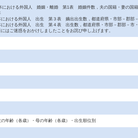
おける外国人 婚姻・離婚 第1表 婚姻件数，夫の国籍・妻の国
年
おける外国人 出生 第３表 嫡出出生数，都道府県・市部－郡部－
おける外国人 出生 第４表 出生数，都道府県・市部－郡部－市・
にはご迷惑をおかけしましたことをお詫び申し上げます。
父の年齢（各歳）・母の年齢（各歳）・出生順位別