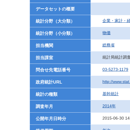
データセットの概要
企業・家計・
統計分野（大分類）
物価
統計分野（小分類）
総務省
担当機関
統計局統計調
担当課室
03-5273-1179
問合せ先電話番号
http://www.stat
政府統計URL
基幹統計
統計の種類
2014年
調査年月
2015-06-30 14
公開年月日時分