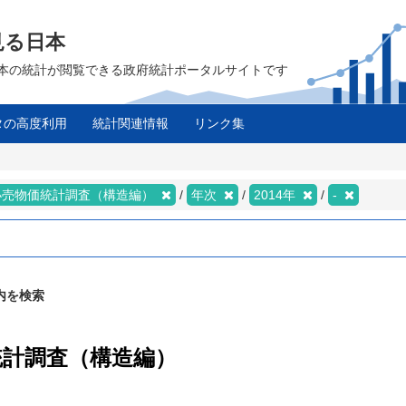
見る日本
は、日本の統計が閲覧できる政府統計ポータルサイトです
タの高度利用
統計関連情報
リンク集
小売物価統計調査（構造編）
年次
2014年
-
内を検索
統計調査（構造編）