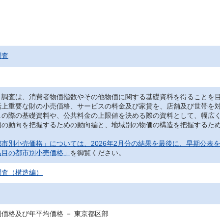
調査
調査は、消費者物価指数やその他物価に関する基礎資料を得ることを目
活上重要な財の小売価格、サービスの料金及び家賃を、店舗及び世帯を
しの際の基礎資料や、公共料金の上限値を決める際の資料として、幅広
の動向を把握するための動向編と、地域別の物価の構造を把握するため
市別小売価格」については、2026年2月分の結果を最後に、早期公表
品目の都市別小売価格」
を御覧ください。
調査（構造編）
価格及び年平均価格 － 東京都区部