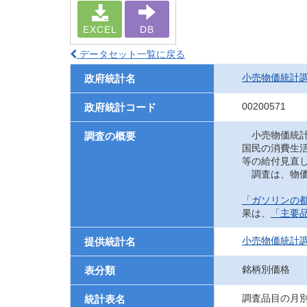
EXCEL
DB
データセット一覧に戻る
小売物価統計
政府統計名
00200571
政府統計コード
小売物価統計
調査の概要
国民の消費生
等の給付見直
調査は、物価
「ガソリンの都
果は、
「主要
小売物価統計
提供統計名
銘柄別価格
表分類
調査品目の月別
統計表名