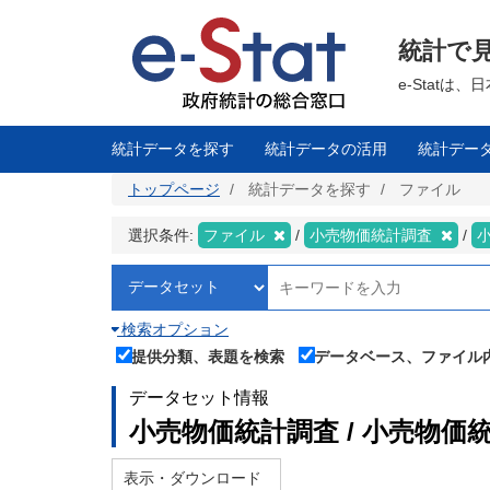
メ
イ
ン
統計で
コ
ン
テ
e-Stat
ン
ツ
に
移
統計データを探す
統計データの活用
統計デー
動
トップページ
統計データを探す
ファイル
選択条件:
ファイル
小売物価統計調査
検索オプション
提供分類、表題を検索
データベース、ファイル
データセット情報
小売物価統計調査 / 小売物価
表示・ダウンロード