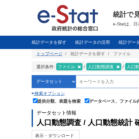
メ
イ
ン
統計で
コ
ン
テ
e-Stat
ン
ツ
に
移
統計データを探す
統計データの活用
統計デー
動
トップページ
統計データを探す
ファイル
選択条件:
ファイル
人口動態調査
人口
検索オプション
提供分類、表題を検索
データベース、ファイル
データセット情報
人口動態調査 / 人口動態統計 
表示・ダウンロード