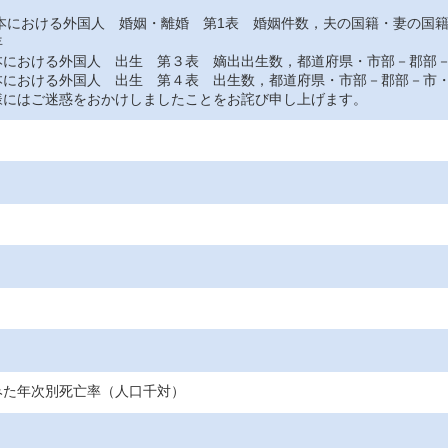
おける外国人 婚姻・離婚 第1表 婚姻件数，夫の国籍・妻の国
年
おける外国人 出生 第３表 嫡出出生数，都道府県・市部－郡部－
おける外国人 出生 第４表 出生数，都道府県・市部－郡部－市・
にはご迷惑をおかけしましたことをお詫び申し上げます。
みた年次別死亡率（人口千対）