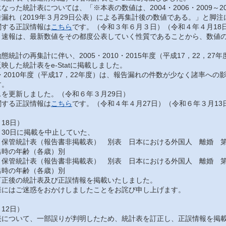
った統計表については、「※本表の数値は、2004・2006・2009～201
漏れ（2019年３月29日公表）による再集計後の数値である。」と脚
する正誤情報は
こちら
です。（令和３年６月３日）（令和４年４月18
速報は、最新数値をその都度公表していく性質であることから、数値の
統計の再集計に伴い、2005・2010・2015年度（平成17，22，2
映した統計表をe-Statに掲載しました。
・2010年度（平成17，22年度）は、報告漏れの件数が少なく諸率へ
す。
を更新しました。（令和６年３月29日）
する正誤情報は
こちら
です。（令和４年４月27日）（令和６年３月13
18日）
30日に掲載を中止していた、
保管統計表（報告書非掲載表） 別表 日本における外国人 離婚 第
出時の年齢（各歳）別
保管統計表（報告書非掲載表） 別表 日本における外国人 離婚 第
出時の年齢（各歳）別
正後の統計表及び正誤情報を掲載いたしました。
にはご迷惑をおかけしましたことをお詫び申し上げます。
12日）
について、一部誤りが判明したため、統計表を訂正し、正誤情報を掲