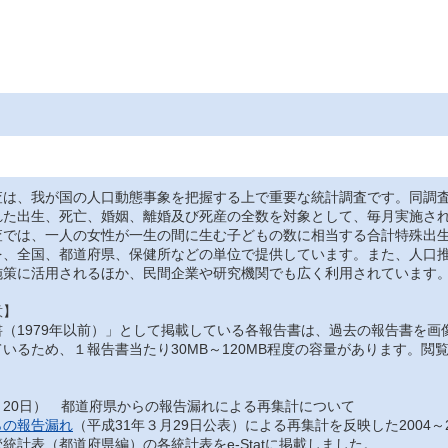
は、我が国の人口動態事象を把握する上で重要な統計調査です。同調査
れた出生、死亡、婚姻、離婚及び死産の全数を対象として、毎月実施さ
では、一人の女性が一生の間に生む子どもの数に相当する合計特殊出生
を、全国、都道府県、保健所などの単位で提供しています。また、人口
施策に活用されるほか、民間企業や研究機関でも広く利用されています
意】
（1979年以前）」として掲載している各報告書は、過去の報告書を画
いるため、１報告書当たり30MB～120MB程度の容量があります。
月20日） 都道府県からの報告漏れによる再集計について
らの報告漏れ
（平成31年３月29日公表）による再集計を反映した2004～
統計表（都道府県編）の各統計表をe-Statに掲載しました。