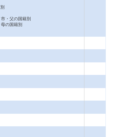
籍別
市・父の国籍別
母の国籍別