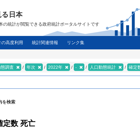
見る日本
は、日本の統計が閲覧できる政府統計ポータルサイトです
タの高度利用
統計関連情報
リンク集
動態調査
年次
2022年
-
人口動態統計
確定
内を検索
確定数 死亡