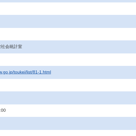
健社会統計室
.go.jp/toukei/list/81-1.html
:00