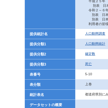
平成２５年
別表 日本に
令和２～６
別表 日本に
別表 日本に
利用者の皆様
人口動態調査
提供統計名
人口動態統計
提供分類1
確定数
提供分類2
死亡
提供分類3
5-10
表番号
上巻
表分類
都道府県別に
統計表名
データセットの概要