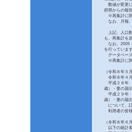
数値が変更にな
府県からの報告
※再集計に関
なお、月報、
上記、人口動態
も、再集計を反
なお、2005
を行っていま
データベース
※再集計に関
（令和８年５月
令和８年４月
平成２８年 
歳）・妻の届
平成２９年 
歳）・妻の届
について、訂
利用者の皆様
（令和８年６月
以下の統計表