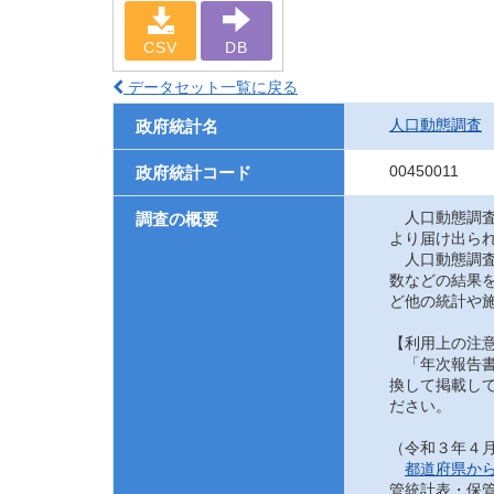
CSV
DB
データセット一覧に戻る
人口動態調査
政府統計名
00450011
政府統計コード
人口動態調査
調査の概要
より届け出ら
人口動態調査
数などの結果
ど他の統計や
【利用上の注
「年次報告書
換して掲載して
ださい。
（令和３年４
都道府県か
管統計表・保管