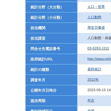
人口・世帯
統計分野（大分類）
人口動態
統計分野（小分類）
厚生労働省
担当機関
人口動態・保
担当課室
03-5253-1111
問合せ先電話番号
http://www.mhlw
政府統計URL
基幹統計
統計の種類
2022年
調査年月
2023-09-15 14
公開年月日時分
年次
提供周期
全国