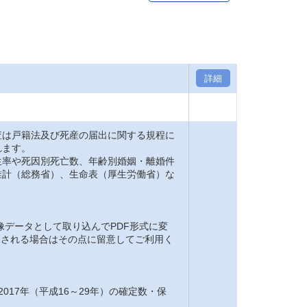
詳細
は戸籍法及び死産の届出に関する規程に
れます。
率や死因別死亡数、年齢別婚姻・離婚件
推計（総務省）、生命表（厚生労働省）な
。
像データとして取り込んでPDF形式に変
閲覧される場合はその点に留意してご利用く
2017年（平成16～29年）の確定数・保