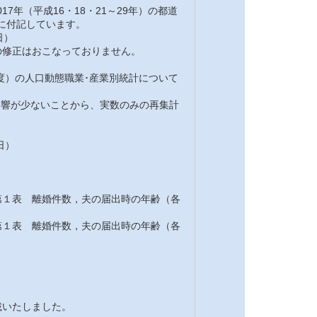
7年（平成16・18・21～29年）の都道
注に付記しています。
日）
修正はおこなっておりません。
7年度）の人口動態職業･産業別統計について
の影響が少ないことから、実数のみの再集計
日）
１表 離婚件数，夫の届出時の年齢（各
１表 離婚件数，夫の届出時の年齢（各
載いたしました。