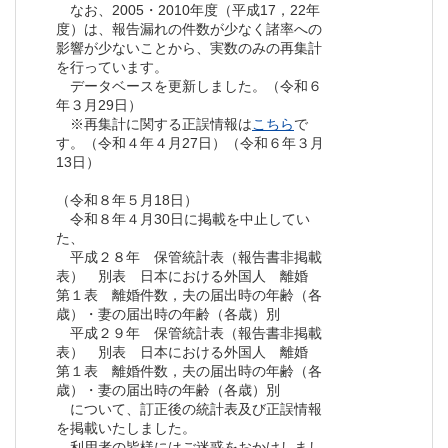
なお、2005・2010年度（平成17，22年
度）は、報告漏れの件数が少なく諸率への
影響が少ないことから、実数のみの再集計
を行っています。
データベースを更新しました。（令和６
年３月29日）
※再集計に関する正誤情報は
こちら
で
す。（令和４年４月27日）（令和６年３月
13日）
（令和８年５月18日）
令和８年４月30日に掲載を中止してい
た、
平成２８年 保管統計表（報告書非掲載
表） 別表 日本における外国人 離婚
第１表 離婚件数，夫の届出時の年齢（各
歳）・妻の届出時の年齢（各歳）別
平成２９年 保管統計表（報告書非掲載
表） 別表 日本における外国人 離婚
第１表 離婚件数，夫の届出時の年齢（各
歳）・妻の届出時の年齢（各歳）別
について、訂正後の統計表及び正誤情報
を掲載いたしました。
利用者の皆様にはご迷惑をおかけしまし