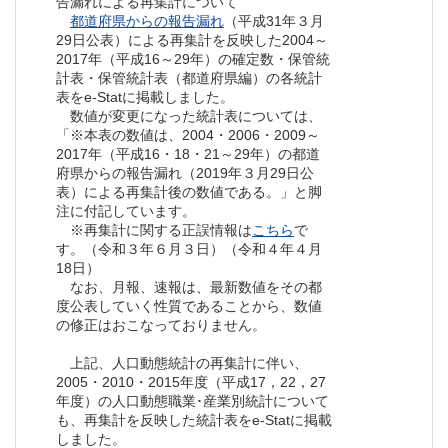
告漏れによる再集計について
都道府県からの報告漏れ
（平成31年３月
29日公表）による再集計を反映した2004～
2017年（平成16～29年）の確定数・保管統
計表・保管統計表（都道府県編）の各統計
表をe-Statに掲載しました。
数値が変更になった統計表については、
「※本表の数値は、2004・2006・2009～
2017年（平成16・18・21～29年）の都道
府県からの報告漏れ（2019年３月29日公
表）による再集計後の数値である。」と脚
注に付記しています。
※再集計に関する正誤情報は
こちら
で
す。（令和３年６月３日）（令和４年４月
18日）
なお、月報、速報は、最新数値をその都
度公表していく性質であることから、数値
の修正はおこなっておりません。
上記、人口動態統計の再集計に伴い、
2005・2010・2015年度（平成17，22，27
年度）の人口動態職業･産業別統計について
も、再集計を反映した統計表をe-Statに掲載
しました。