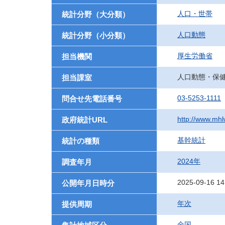
人口・世帯
統計分野（大分類）
人口動態
統計分野（小分類）
厚生労働省
担当機関
人口動態・保
担当課室
03-5253-1111
問合せ先電話番号
http://www.mhlw
政府統計URL
基幹統計
統計の種類
2024年
調査年月
2025-09-16 14
公開年月日時分
年次
提供周期
全国