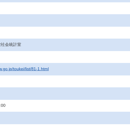
健社会統計室
.go.jp/toukei/list/81-1.html
:00