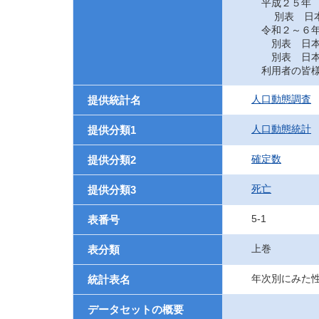
平成２５年
別表 日本に
令和２～６
別表 日本に
別表 日本に
利用者の皆様
人口動態調査
提供統計名
人口動態統計
提供分類1
確定数
提供分類2
死亡
提供分類3
5-1
表番号
上巻
表分類
年次別にみた
統計表名
データセットの概要