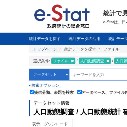
メ
イ
ン
統計で
コ
ン
テ
e-Stat
ン
ツ
に
移
統計データを探す
統計データの活用
統計デー
動
トップページ
統計データを探す
ファイル
選択条件:
ファイル
人口動態調査
人口
検索オプション
提供分類、表題を検索
データベース、ファイル
データセット情報
人口動態調査 / 人口動態統計 
表示・ダウンロード