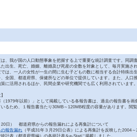
は、我が国の人口動態事象を把握する上で重要な統計調査です。同調査
れた出生、死亡、婚姻、離婚及び死産の全数を対象として、毎月実施さ
では、一人の女性が一生の間に生む子どもの数に相当する合計特殊出生
を、全国、都道府県、保健所などの単位で提供しています。また、人口
施策に活用されるほか、民間企業や研究機関でも広く利用されています
意】
（1979年以前）」として掲載している各報告書は、過去の報告書を画
いるため、１報告書当たり30MB～120MB程度の容量があります。
月20日） 都道府県からの報告漏れによる再集計について
らの報告漏れ
（平成31年３月29日公表）による再集計を反映した2004～
統計表（都道府県編）の各統計表をe-Statに掲載しました。