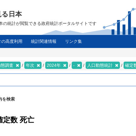
見る日本
は、日本の統計が閲覧できる政府統計ポータルサイトです
タの高度利用
統計関連情報
リンク集
動態調査
年次
2024年
-
人口動態統計
確定
内を検索
確定数 死亡