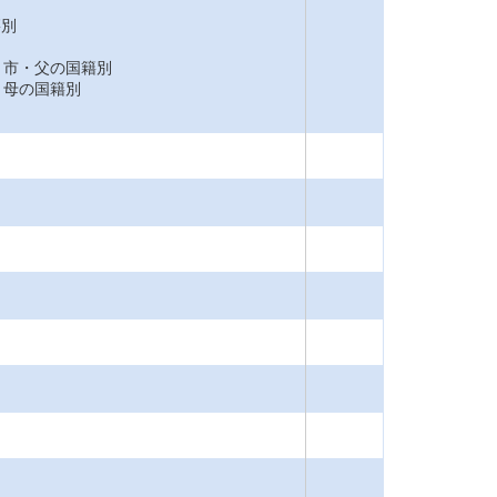
籍別
市・父の国籍別
母の国籍別