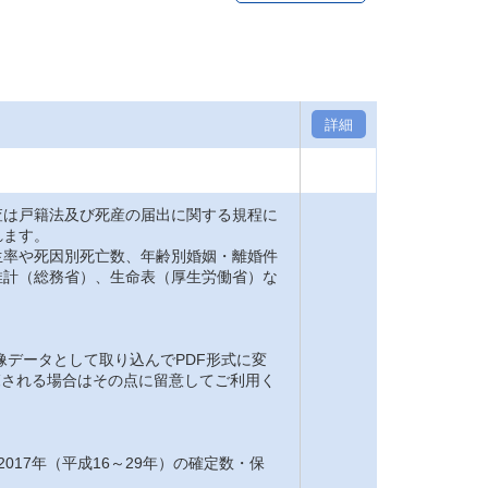
詳細
は戸籍法及び死産の届出に関する規程に
れます。
率や死因別死亡数、年齢別婚姻・離婚件
推計（総務省）、生命表（厚生労働省）な
。
像データとして取り込んでPDF形式に変
閲覧される場合はその点に留意してご利用く
2017年（平成16～29年）の確定数・保