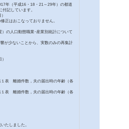
7年（平成16・18・21～29年）の都道
注に付記しています。
日）
修正はおこなっておりません。
7年度）の人口動態職業･産業別統計について
の影響が少ないことから、実数のみの再集計
日）
１表 離婚件数，夫の届出時の年齢（各
１表 離婚件数，夫の届出時の年齢（各
載いたしました。