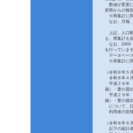
数値が変更にな
府県からの報告
※再集計に関
なお、月報、
上記、人口動態
も、再集計を反
なお、2005
を行っていま
データベース
※再集計に関
（令和８年５月
令和８年４月
平成２８年 
歳）・妻の届
平成２９年 
歳）・妻の届
について、訂
利用者の皆様
（令和８年６月
以下の統計表