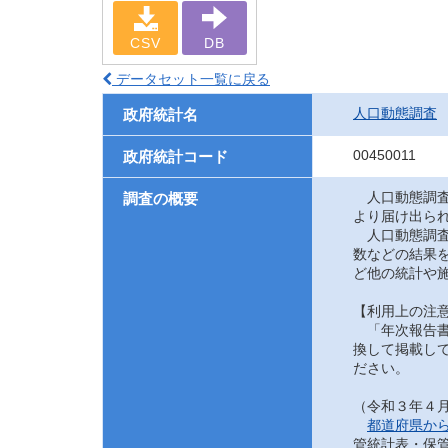
CSV
DB
データセット一覧に戻る
人口動態調査
政府統計名
00450011
政府統計コード
人口動態調査
調査の概要
より届け出ら
人口動態調査
数などの結果
ど他の統計や
【利用上の注
「年次報告書
換して掲載して
ださい。
（令和３年４
都道府県か
管統計表・保管