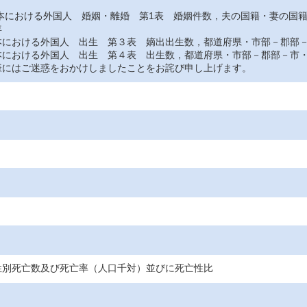
おける外国人 婚姻・離婚 第1表 婚姻件数，夫の国籍・妻の国
年
おける外国人 出生 第３表 嫡出出生数，都道府県・市部－郡部－
おける外国人 出生 第４表 出生数，都道府県・市部－郡部－市・
にはご迷惑をおかけしましたことをお詫び申し上げます。
性別死亡数及び死亡率（人口千対）並びに死亡性比