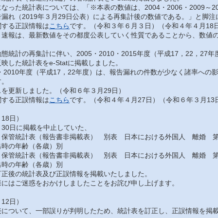
った統計表については、「※本表の数値は、2004・2006・2009～201
漏れ（2019年３月29日公表）による再集計後の数値である。」と脚
する正誤情報は
こちら
です。（令和３年６月３日）（令和４年４月18
速報は、最新数値をその都度公表していく性質であることから、数値の
統計の再集計に伴い、2005・2010・2015年度（平成17，22，2
映した統計表をe-Statに掲載しました。
・2010年度（平成17，22年度）は、報告漏れの件数が少なく諸率へ
す。
を更新しました。（令和６年３月29日）
する正誤情報は
こちら
です。（令和４年４月27日）（令和６年３月13
18日）
30日に掲載を中止していた、
保管統計表（報告書非掲載表） 別表 日本における外国人 離婚 第
出時の年齢（各歳）別
保管統計表（報告書非掲載表） 別表 日本における外国人 離婚 第
出時の年齢（各歳）別
正後の統計表及び正誤情報を掲載いたしました。
にはご迷惑をおかけしましたことをお詫び申し上げます。
12日）
について、一部誤りが判明したため、統計表を訂正し、正誤情報を掲