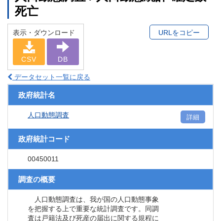
死亡
表示・ダウンロード
URLをコピー
CSV
DB
データセット一覧に戻る
政府統計名
人口動態調査
詳細
政府統計コード
00450011
調査の概要
人口動態調査は、我が国の人口動態事象
を把握する上で重要な統計調査です。同調
査は戸籍法及び死産の届出に関する規程に