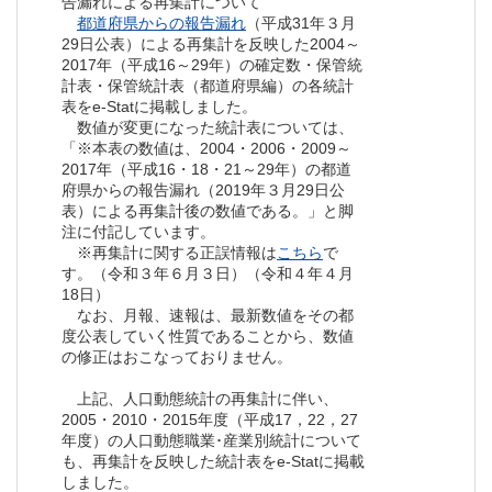
告漏れによる再集計について
都道府県からの報告漏れ
（平成31年３月
29日公表）による再集計を反映した2004～
2017年（平成16～29年）の確定数・保管統
計表・保管統計表（都道府県編）の各統計
表をe-Statに掲載しました。
数値が変更になった統計表については、
「※本表の数値は、2004・2006・2009～
2017年（平成16・18・21～29年）の都道
府県からの報告漏れ（2019年３月29日公
表）による再集計後の数値である。」と脚
注に付記しています。
※再集計に関する正誤情報は
こちら
で
す。（令和３年６月３日）（令和４年４月
18日）
なお、月報、速報は、最新数値をその都
度公表していく性質であることから、数値
の修正はおこなっておりません。
上記、人口動態統計の再集計に伴い、
2005・2010・2015年度（平成17，22，27
年度）の人口動態職業･産業別統計について
も、再集計を反映した統計表をe-Statに掲載
しました。