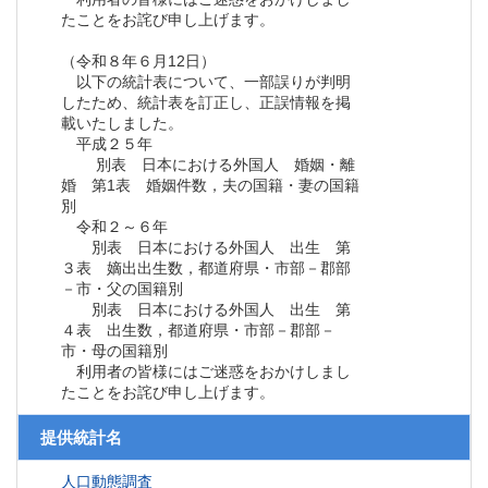
たことをお詫び申し上げます。
（令和８年６月12日）
以下の統計表について、一部誤りが判明
したため、統計表を訂正し、正誤情報を掲
載いたしました。
平成２５年
別表 日本における外国人 婚姻・離
婚 第1表 婚姻件数，夫の国籍・妻の国籍
別
令和２～６年
別表 日本における外国人 出生 第
３表 嫡出出生数，都道府県・市部－郡部
－市・父の国籍別
別表 日本における外国人 出生 第
４表 出生数，都道府県・市部－郡部－
市・母の国籍別
利用者の皆様にはご迷惑をおかけしまし
たことをお詫び申し上げます。
提供統計名
人口動態調査