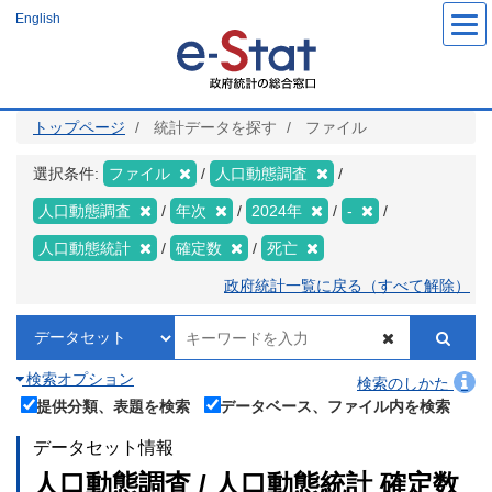
メ
English
イ
ン
コ
ン
テ
ン
ツ
トップページ
統計データを探す
ファイル
に
移
動
選択条件:
ファイル
人口動態調査
人口動態調査
年次
2024年
-
人口動態統計
確定数
死亡
政府統計一覧に戻る（すべて解除）
検索オプション
検索のしかた
提供分類、表題を検索
データベース、ファイル内を検索
データセット情報
人口動態調査 / 人口動態統計 確定数