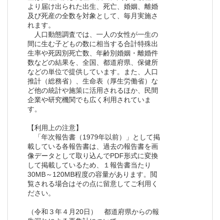
より届け出られた出生、死亡、婚姻、離婚
及び死産の全数を対象として、毎月実施さ
れます。
人口動態調査では、一人の女性が一生の
間に生む子どもの数に相当する合計特殊出
生率や死因別死亡数、年齢別婚姻・離婚件
数などの結果を、全国、都道府県、保健所
などの単位で提供しています。また、人口
推計（総務省）、生命表（厚生労働省）な
ど他の統計や施策に活用されるほか、民間
企業や研究機関でも広く利用されていま
す。
【利用上の注意】
「年次報告書（1979年以前）」として掲
載している各報告書は、過去の報告書を画
像データとして取り込んでPDF形式に変換
して掲載しているため、１報告書当たり
30MB～120MB程度の容量があります。閲
覧される場合はその点に留意してご利用く
ださい。
（令和３年４月20日） 都道府県からの報