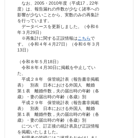
なお、2005・2010年度（平成17，22年
度）は、報告漏れの件数が少なく諸率への
影響が少ないことから、実数のみの再集計
を行っています。
データベースを更新しました。（令和６
年３月29日）
※再集計に関する正誤情報は
こちら
で
す。（令和４年４月27日）（令和６年３月
13日）
（令和８年５月18日）
令和８年４月30日に掲載を中止してい
た、
平成２８年 保管統計表（報告書非掲載
表） 別表 日本における外国人 離婚
第１表 離婚件数，夫の届出時の年齢（各
歳）・妻の届出時の年齢（各歳）別
平成２９年 保管統計表（報告書非掲載
表） 別表 日本における外国人 離婚
第１表 離婚件数，夫の届出時の年齢（各
歳）・妻の届出時の年齢（各歳）別
について、訂正後の統計表及び正誤情報
を掲載いたしました。
利用者の皆様にはご迷惑をおかけしまし