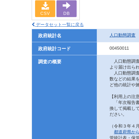
CSV
DB
データセット一覧に戻る
人口動態調査
政府統計名
00450011
政府統計コード
人口動態調査
調査の概要
より届け出ら
人口動態調査
数などの結果
ど他の統計や
【利用上の注
「年次報告書
換して掲載して
ださい。
（令和３年４
都道府県か
管統計表・保管