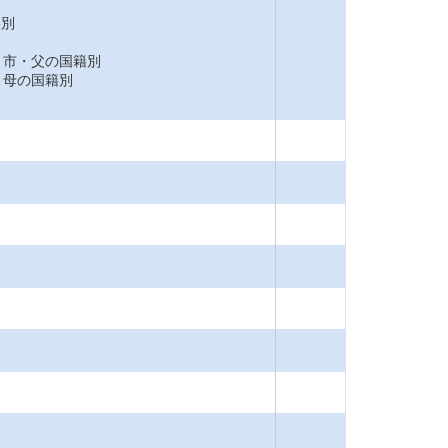
籍別
市・父の国籍別
母の国籍別