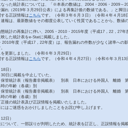
った統計表については、「※本表の数値は、2004・2006・2009～201
漏れ（2019年３月29日公表）による再集計後の数値である。」と脚
する正誤情報は
こちら
です。（令和３年６月３日）（令和４年４月18
速報は、最新数値をその都度公表していく性質であることから、数値の
統計の再集計に伴い、2005・2010・2015年度（平成17，22，2
映した統計表をe-Statに掲載しました。
・2010年度（平成17，22年度）は、報告漏れの件数が少なく諸率へ
す。
を更新しました。（令和６年３月29日）
する正誤情報は
こちら
です。（令和４年４月27日）（令和６年３月13
18日）
30日に掲載を中止していた、
保管統計表（報告書非掲載表） 別表 日本における外国人 離婚 第
出時の年齢（各歳）別
保管統計表（報告書非掲載表） 別表 日本における外国人 離婚 第
出時の年齢（各歳）別
正後の統計表及び正誤情報を掲載いたしました。
にはご迷惑をおかけしましたことをお詫び申し上げます。
12日）
について、一部誤りが判明したため、統計表を訂正し、正誤情報を掲