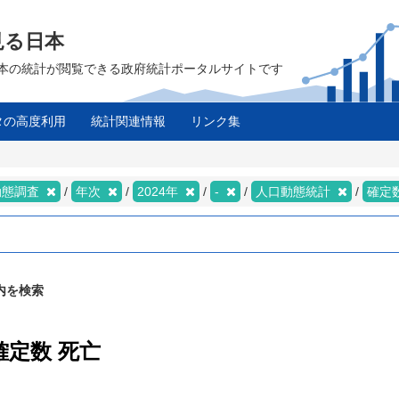
見る日本
は、日本の統計が閲覧できる政府統計ポータルサイトです
タの高度利用
統計関連情報
リンク集
動態調査
年次
2024年
-
人口動態統計
確定
内を検索
確定数 死亡