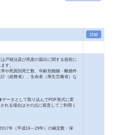
詳細
は戸籍法及び死産の届出に関する規程に
れます。
率や死因別死亡数、年齢別婚姻・離婚件
推計（総務省）、生命表（厚生労働省）な
。
像データとして取り込んでPDF形式に変
閲覧される場合はその点に留意してご利用く
2017年（平成16～29年）の確定数・保