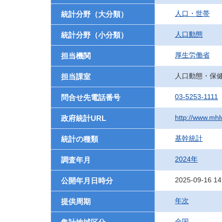
人口・世帯
統計分野（大分類）
人口動態
統計分野（小分類）
厚生労働省
担当機関
人口動態・保
担当課室
03-5253-1111
問合せ先電話番号
http://www.mhlw
政府統計URL
基幹統計
統計の種類
2024年
調査年月
2025-09-16 14
公開年月日時分
年次
提供周期
全国