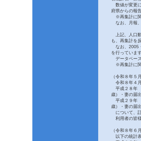
数値が変更にな
府県からの報告
※再集計に関
なお、月報、
上記、人口動態
も、再集計を反
なお、2005
を行っていま
データベース
※再集計に関
（令和８年５月
令和８年４月
平成２８年 
歳）・妻の届
平成２９年 
歳）・妻の届
について、訂
利用者の皆様
（令和８年６月
以下の統計表