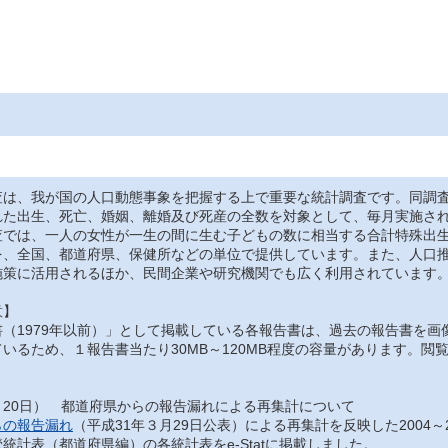
は、我が国の人口動態事象を把握する上で重要な統計調査です。同調査
れた出生、死亡、婚姻、離婚及び死産の全数を対象として、毎月実施さ
では、一人の女性が一生の間に生む子どもの数に相当する合計特殊出生
を、全国、都道府県、保健所などの単位で提供しています。また、人口
施策に活用されるほか、民間企業や研究機関でも広く利用されています
意】
（1979年以前）」として掲載している各報告書は、過去の報告書を画
いるため、１報告書当たり30MB～120MB程度の容量があります。
月20日） 都道府県からの報告漏れによる再集計について
らの報告漏れ
（平成31年３月29日公表）による再集計を反映した2004～
統計表（都道府県編）の各統計表をe-Statに掲載しました。