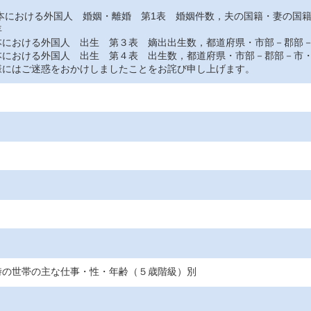
おける外国人 婚姻・離婚 第1表 婚姻件数，夫の国籍・妻の国
年
おける外国人 出生 第３表 嫡出出生数，都道府県・市部－郡部－
おける外国人 出生 第４表 出生数，都道府県・市部－郡部－市・
にはご迷惑をおかけしましたことをお詫び申し上げます。
時の世帯の主な仕事・性・年齢（５歳階級）別