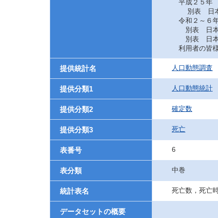
平成２５年
別表 日本に
令和２～６
別表 日本に
別表 日本に
利用者の皆様
人口動態調査
提供統計名
人口動態統計
提供分類1
確定数
提供分類2
死亡
提供分類3
6
表番号
中巻
表分類
死亡数，死亡
統計表名
データセットの概要