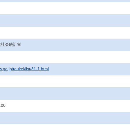
健社会統計室
.go.jp/toukei/list/81-1.html
:00