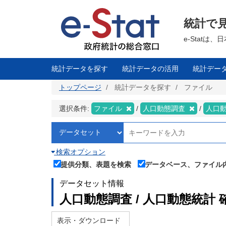
メ
イ
ン
統計で
コ
ン
テ
e-Stat
ン
ツ
に
移
統計データを探す
統計データの活用
統計デー
動
トップページ
統計データを探す
ファイル
選択条件:
ファイル
人口動態調査
人口
検索オプション
提供分類、表題を検索
データベース、ファイル
データセット情報
人口動態調査 / 人口動態統計 
表示・ダウンロード