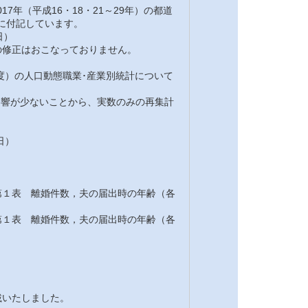
7年（平成16・18・21～29年）の都道
注に付記しています。
日）
修正はおこなっておりません。
7年度）の人口動態職業･産業別統計について
の影響が少ないことから、実数のみの再集計
日）
１表 離婚件数，夫の届出時の年齢（各
１表 離婚件数，夫の届出時の年齢（各
載いたしました。