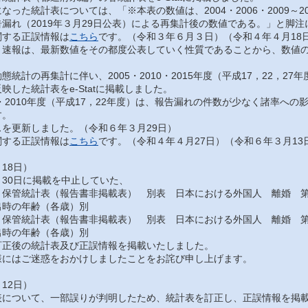
った統計表については、「※本表の数値は、2004・2006・2009～201
漏れ（2019年３月29日公表）による再集計後の数値である。」と脚
する正誤情報は
こちら
です。（令和３年６月３日）（令和４年４月18
速報は、最新数値をその都度公表していく性質であることから、数値の
統計の再集計に伴い、2005・2010・2015年度（平成17，22，2
映した統計表をe-Statに掲載しました。
・2010年度（平成17，22年度）は、報告漏れの件数が少なく諸率へ
す。
を更新しました。（令和６年３月29日）
する正誤情報は
こちら
です。（令和４年４月27日）（令和６年３月13
18日）
30日に掲載を中止していた、
保管統計表（報告書非掲載表） 別表 日本における外国人 離婚 第
出時の年齢（各歳）別
保管統計表（報告書非掲載表） 別表 日本における外国人 離婚 第
出時の年齢（各歳）別
正後の統計表及び正誤情報を掲載いたしました。
にはご迷惑をおかけしましたことをお詫び申し上げます。
12日）
について、一部誤りが判明したため、統計表を訂正し、正誤情報を掲