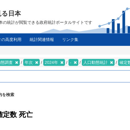
見る日本
は、日本の統計が閲覧できる政府統計ポータルサイトです
タの高度利用
統計関連情報
リンク集
動態調査
年次
2024年
-
人口動態統計
確定
内を検索
確定数 死亡