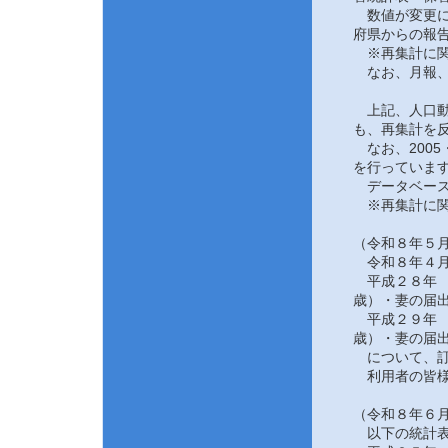
数値が変更にな
府県からの報告
※再集計に関
なお、月報、
上記、人口動態
も、再集計を反
なお、2005
を行っていま
データベース
※再集計に関
（令和８年５月
令和８年４月
平成２８年 
歳）・妻の届
平成２９年 
歳）・妻の届
について、訂
利用者の皆様
（令和８年６月
以下の統計表