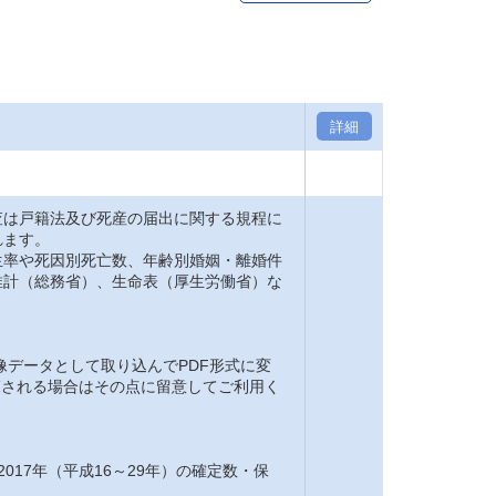
詳細
は戸籍法及び死産の届出に関する規程に
れます。
率や死因別死亡数、年齢別婚姻・離婚件
推計（総務省）、生命表（厚生労働省）な
。
像データとして取り込んでPDF形式に変
閲覧される場合はその点に留意してご利用く
2017年（平成16～29年）の確定数・保