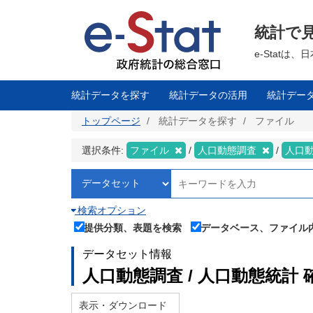
メ
イ
ン
統計で
コ
ン
テ
e-Stat
ン
ツ
に
移
統計データを探す
統計データの活用
統計デー
動
トップページ
統計データを探す
ファイル
選択条件:
ファイル
人口動態調査
人口
検索オプション
提供分類、表題を検索
データベース、ファイル
データセット情報
人口動態調査 / 人口動態統計 
表示・ダウンロード