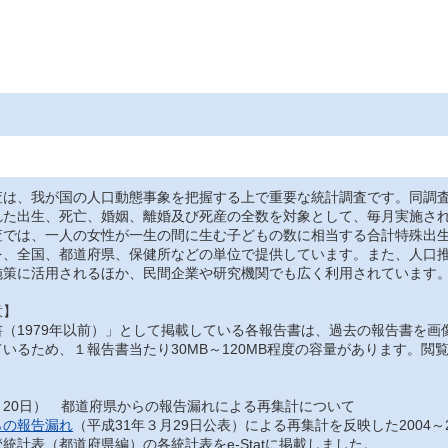
は、我が国の人口動態事象を把握する上で重要な統計調査です。同調査
れた出生、死亡、婚姻、離婚及び死産の全数を対象として、毎月実施さ
では、一人の女性が一生の間に生む子どもの数に相当する合計特殊出生
を、全国、都道府県、保健所などの単位で提供しています。また、人口
施策に活用されるほか、民間企業や研究機関でも広く利用されています
意】
（1979年以前）」として掲載している各報告書は、過去の報告書を画
いるため、１報告書当たり30MB～120MB程度の容量があります。
月20日） 都道府県からの報告漏れによる再集計について
らの報告漏れ
（平成31年３月29日公表）による再集計を反映した2004～
統計表（都道府県編）の各統計表をe-Statに掲載しました。