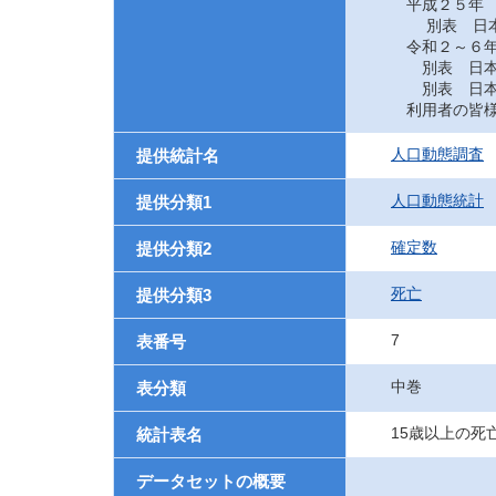
平成２５年
別表 日本に
令和２～６
別表 日本に
別表 日本に
利用者の皆様
人口動態調査
提供統計名
人口動態統計
提供分類1
確定数
提供分類2
死亡
提供分類3
7
表番号
中巻
表分類
15歳以上の死
統計表名
データセットの概要