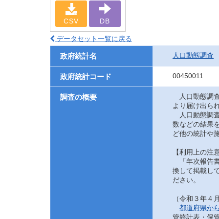
CSV
DB
データセット一覧に戻る
人口動態調査
政府統計名
00450011
政府統計コード
人口動態調査
調査の概要
より届け出ら
人口動態調査
数などの結果
ど他の統計や
【利用上の注
「年次報告書
換して掲載して
ださい。
（令和３年４
都道府県か
管統計表・保管