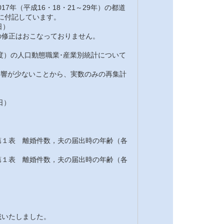
7年（平成16・18・21～29年）の都道
注に付記しています。
日）
修正はおこなっておりません。
7年度）の人口動態職業･産業別統計について
の影響が少ないことから、実数のみの再集計
日）
１表 離婚件数，夫の届出時の年齢（各
１表 離婚件数，夫の届出時の年齢（各
載いたしました。