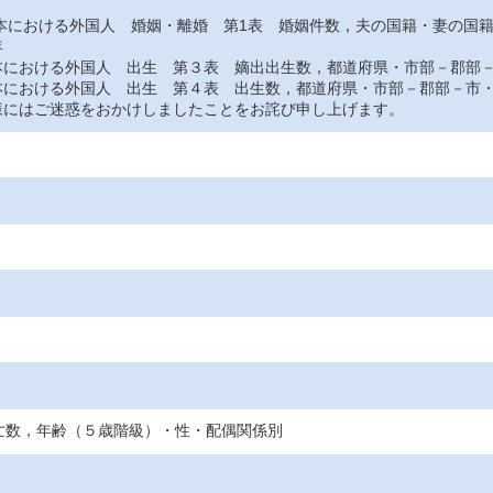
おける外国人 婚姻・離婚 第1表 婚姻件数，夫の国籍・妻の国
年
おける外国人 出生 第３表 嫡出出生数，都道府県・市部－郡部－
おける外国人 出生 第４表 出生数，都道府県・市部－郡部－市・
にはご迷惑をおかけしましたことをお詫び申し上げます。
亡数，年齢（５歳階級）・性・配偶関係別