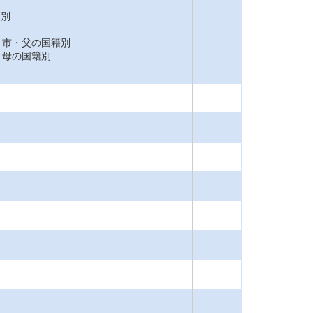
籍別
市・父の国籍別
母の国籍別