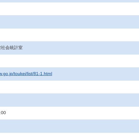
健社会統計室
.go.jp/toukei/list/81-1.html
:00