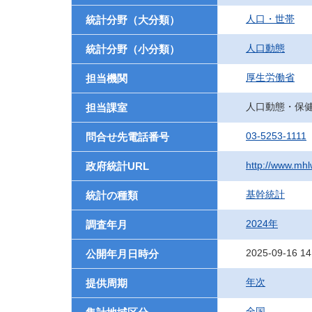
人口・世帯
統計分野（大分類）
人口動態
統計分野（小分類）
厚生労働省
担当機関
人口動態・保
担当課室
03-5253-1111
問合せ先電話番号
http://www.mhlw
政府統計URL
基幹統計
統計の種類
2024年
調査年月
2025-09-16 14
公開年月日時分
年次
提供周期
全国