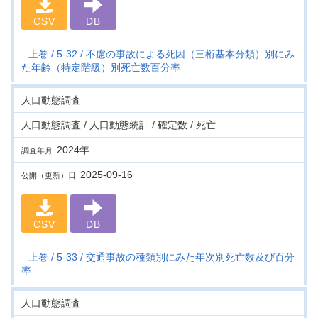
CSV
DB
上巻
5-32
不慮の事故による死因（三桁基本分類）別にみ
た年齢（特定階級）別死亡数百分率
人口動態調査
人口動態調査 / 人口動態統計 / 確定数 / 死亡
2024年
調査年月
2025-09-16
公開（更新）日
CSV
DB
上巻
5-33
交通事故の種類別にみた年次別死亡数及び百分
率
人口動態調査