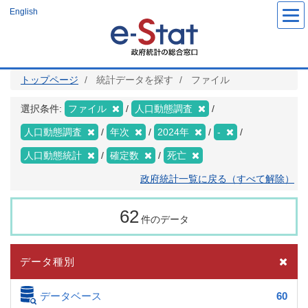
メ
English
イ
ン
コ
ン
テ
ン
ツ
トップページ
統計データを探す
ファイル
に
移
動
選択条件:
ファイル
人口動態調査
人口動態調査
年次
2024年
-
人口動態統計
確定数
死亡
政府統計一覧に戻る（すべて解除）
62
件のデータ
データ種別
データベース
60