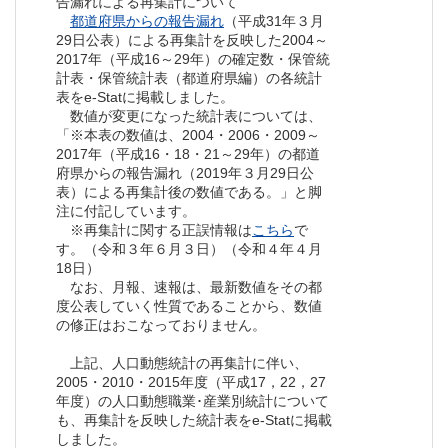
告漏れによる再集計について
都道府県からの報告漏れ
（平成31年３月
29日公表）による再集計を反映した2004～
2017年（平成16～29年）の確定数・保管統
計表・保管統計表（都道府県編）の各統計
表をe-Statに掲載しました。
数値が変更になった統計表については、
「※本表の数値は、2004・2006・2009～
2017年（平成16・18・21～29年）の都道
府県からの報告漏れ（2019年３月29日公
表）による再集計後の数値である。」と脚
注に付記しています。
※再集計に関する正誤情報は
こちら
で
す。（令和３年６月３日）（令和４年４月
18日）
なお、月報、速報は、最新数値をその都
度公表していく性質であることから、数値
の修正はおこなっておりません。
上記、人口動態統計の再集計に伴い、
2005・2010・2015年度（平成17，22，27
年度）の人口動態職業･産業別統計について
も、再集計を反映した統計表をe-Statに掲載
しました。