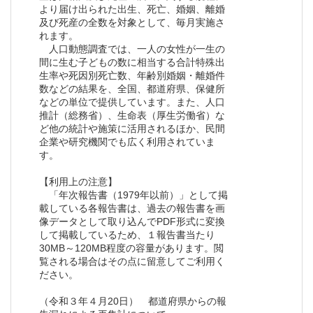
より届け出られた出生、死亡、婚姻、離婚
及び死産の全数を対象として、毎月実施さ
れます。
人口動態調査では、一人の女性が一生の
間に生む子どもの数に相当する合計特殊出
生率や死因別死亡数、年齢別婚姻・離婚件
数などの結果を、全国、都道府県、保健所
などの単位で提供しています。また、人口
推計（総務省）、生命表（厚生労働省）な
ど他の統計や施策に活用されるほか、民間
企業や研究機関でも広く利用されていま
す。
【利用上の注意】
「年次報告書（1979年以前）」として掲
載している各報告書は、過去の報告書を画
像データとして取り込んでPDF形式に変換
して掲載しているため、１報告書当たり
30MB～120MB程度の容量があります。閲
覧される場合はその点に留意してご利用く
ださい。
（令和３年４月20日） 都道府県からの報