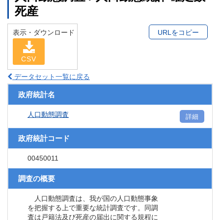
死産
表示・ダウンロード
URLをコピー
CSV
データセット一覧に戻る
政府統計名
人口動態調査
詳細
政府統計コード
00450011
調査の概要
人口動態調査は、我が国の人口動態事象
を把握する上で重要な統計調査です。同調
査は戸籍法及び死産の届出に関する規程に