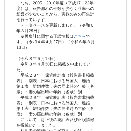
なお、2005・2010年度（平成17，22年
度）は、報告漏れの件数が少なく諸率への
影響が少ないことから、実数のみの再集計
を行っています。
データベースを更新しました。（令和６
年３月29日）
※再集計に関する正誤情報は
こちら
で
す。（令和４年４月27日）（令和６年３月
13日）
（令和８年５月18日）
令和８年４月30日に掲載を中止してい
た、
平成２８年 保管統計表（報告書非掲載
表） 別表 日本における外国人 離婚
第１表 離婚件数，夫の届出時の年齢（各
歳）・妻の届出時の年齢（各歳）別
平成２９年 保管統計表（報告書非掲載
表） 別表 日本における外国人 離婚
第１表 離婚件数，夫の届出時の年齢（各
歳）・妻の届出時の年齢（各歳）別
について、訂正後の統計表及び正誤情報
を掲載いたしました。
利用者の皆様にはご迷惑をおかけしまし