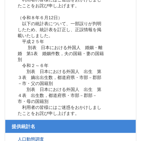
たことをお詫び申し上げます。
（令和８年６月12日）
以下の統計表について、一部誤りが判明
したため、統計表を訂正し、正誤情報を掲
載いたしました。
平成２５年
別表 日本における外国人 婚姻・離
婚 第1表 婚姻件数，夫の国籍・妻の国籍
別
令和２～６年
別表 日本における外国人 出生 第
３表 嫡出出生数，都道府県・市部－郡部
－市・父の国籍別
別表 日本における外国人 出生 第
４表 出生数，都道府県・市部－郡部－
市・母の国籍別
利用者の皆様にはご迷惑をおかけしまし
たことをお詫び申し上げます。
提供統計名
人口動態調査