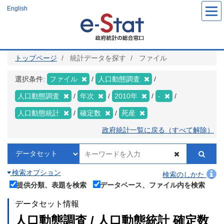
メ
English
イ
ン
コ
ン
テ
ン
ツ
トップページ
統計データを探す
ファイル
に
移
動
選択条件:
ファイル
人口動態調査
人口動態調査
年次
2010年
-
人口動態統計
確定数
死産
政府統計一覧に戻る（すべて解除）
検索オプション
検索のしかた
提供分類、表題を検索
データベース、ファイル内を検索
データセット情報
人口動態調査 / 人口動態統計 確定数