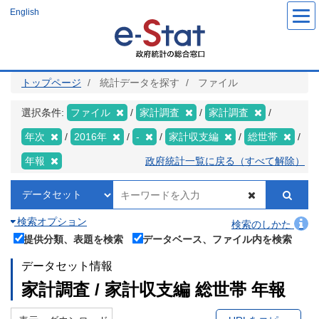
メ
English
イ
ン
コ
ン
テ
ン
ツ
トップページ
統計データを探す
ファイル
に
移
動
選択条件:
ファイル
家計調査
家計調査
年次
2016年
-
家計収支編
総世帯
年報
政府統計一覧に戻る（すべて解除）
検索オプション
検索のしかた
提供分類、表題を検索
データベース、ファイル内を検索
データセット情報
家計調査 / 家計収支編 総世帯 年報