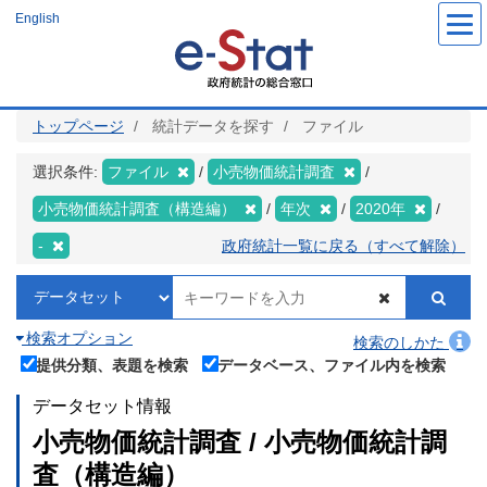
メ
English
イ
ン
コ
ン
テ
ン
ツ
トップページ
統計データを探す
ファイル
に
移
動
選択条件:
ファイル
小売物価統計調査
小売物価統計調査（構造編）
年次
2020年
-
政府統計一覧に戻る（すべて解除）
検索オプション
検索のしかた
提供分類、表題を検索
データベース、ファイル内を検索
データセット情報
小売物価統計調査 / 小売物価統計調
査（構造編）