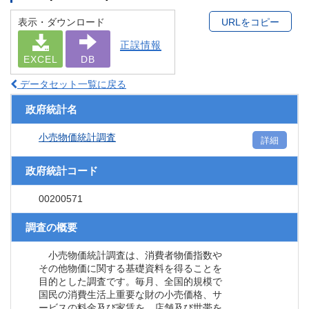
表示・ダウンロード
URLをコピー
正誤情報
EXCEL
DB
データセット一覧に戻る
政府統計名
小売物価統計調査
詳細
政府統計コード
00200571
調査の概要
小売物価統計調査は、消費者物価指数や
その他物価に関する基礎資料を得ることを
目的とした調査です。毎月、全国的規模で
国民の消費生活上重要な財の小売価格、サ
ービスの料金及び家賃を、店舗及び世帯を