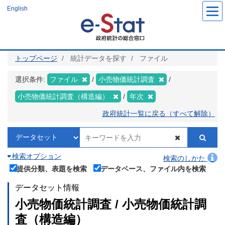
メ
English
イ
ン
コ
ン
テ
ン
ツ
トップページ
統計データを探す
ファイル
に
移
動
選択条件:
ファイル
小売物価統計調査
小売物価統計調査（構造編）
年次
政府統計一覧に戻る（すべて解除）
検索オプション
検索のしかた
提供分類、表題を検索
データベース、ファイル内を検索
データセット情報
小売物価統計調査 / 小売物価統計調
査（構造編）