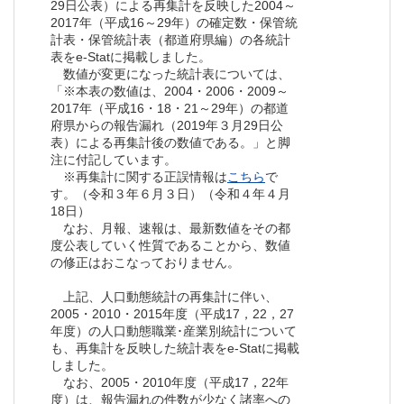
29日公表）による再集計を反映した2004～
2017年（平成16～29年）の確定数・保管統
計表・保管統計表（都道府県編）の各統計
表をe-Statに掲載しました。
数値が変更になった統計表については、
「※本表の数値は、2004・2006・2009～
2017年（平成16・18・21～29年）の都道
府県からの報告漏れ（2019年３月29日公
表）による再集計後の数値である。」と脚
注に付記しています。
※再集計に関する正誤情報は
こちら
で
す。（令和３年６月３日）（令和４年４月
18日）
なお、月報、速報は、最新数値をその都
度公表していく性質であることから、数値
の修正はおこなっておりません。
上記、人口動態統計の再集計に伴い、
2005・2010・2015年度（平成17，22，27
年度）の人口動態職業･産業別統計について
も、再集計を反映した統計表をe-Statに掲載
しました。
なお、2005・2010年度（平成17，22年
度）は、報告漏れの件数が少なく諸率への