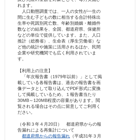
れます。
人口動態調査では、一人の女性が一生の
間に生む子どもの数に相当する合計特殊出
生率や死因別死亡数、年齢別婚姻・離婚件
数などの結果を、全国、都道府県、保健所
などの単位で提供しています。また、人口
推計（総務省）、生命表（厚生労働省）な
ど他の統計や施策に活用されるほか、民間
企業や研究機関でも広く利用されていま
す。
【利用上の注意】
「年次報告書（1979年以前）」として掲
載している各報告書は、過去の報告書を画
像データとして取り込んでPDF形式に変換
して掲載しているため、１報告書当たり
30MB～120MB程度の容量があります。閲
覧される場合はその点に留意してご利用く
ださい。
（令和３年４月20日） 都道府県からの報
告漏れによる再集計について
都道府県からの報告漏れ
（平成31年３月