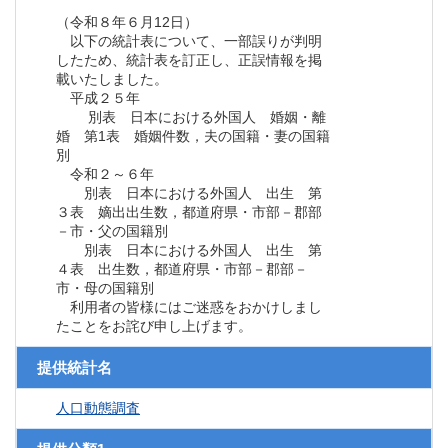
（令和８年６月12日）
以下の統計表について、一部誤りが判明
したため、統計表を訂正し、正誤情報を掲
載いたしました。
平成２５年
別表 日本における外国人 婚姻・離
婚 第1表 婚姻件数，夫の国籍・妻の国籍
別
令和２～６年
別表 日本における外国人 出生 第
３表 嫡出出生数，都道府県・市部－郡部
－市・父の国籍別
別表 日本における外国人 出生 第
４表 出生数，都道府県・市部－郡部－
市・母の国籍別
利用者の皆様にはご迷惑をおかけしまし
たことをお詫び申し上げます。
提供統計名
人口動態調査