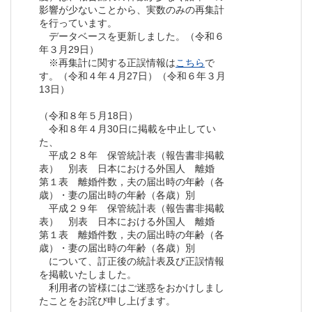
影響が少ないことから、実数のみの再集計
を行っています。
データベースを更新しました。（令和６
年３月29日）
※再集計に関する正誤情報は
こちら
で
す。（令和４年４月27日）（令和６年３月
13日）
（令和８年５月18日）
令和８年４月30日に掲載を中止してい
た、
平成２８年 保管統計表（報告書非掲載
表） 別表 日本における外国人 離婚
第１表 離婚件数，夫の届出時の年齢（各
歳）・妻の届出時の年齢（各歳）別
平成２９年 保管統計表（報告書非掲載
表） 別表 日本における外国人 離婚
第１表 離婚件数，夫の届出時の年齢（各
歳）・妻の届出時の年齢（各歳）別
について、訂正後の統計表及び正誤情報
を掲載いたしました。
利用者の皆様にはご迷惑をおかけしまし
たことをお詫び申し上げます。