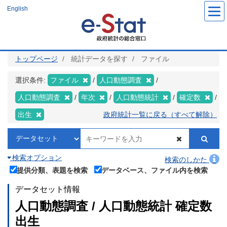
メ
English
イ
ン
コ
ン
テ
ン
ツ
トップページ
統計データを探す
ファイル
に
移
動
選択条件:
ファイル
人口動態調査
人口動態調査
年次
人口動態統計
確定数
出生
政府統計一覧に戻る（すべて解除）
検索オプション
検索のしかた
提供分類、表題を検索
データベース、ファイル内を検索
データセット情報
人口動態調査 / 人口動態統計 確定数
出生