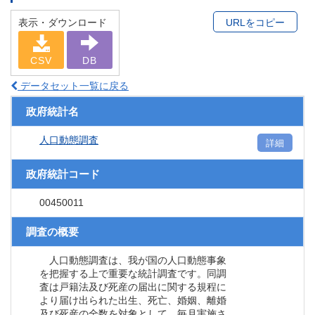
表示・ダウンロード
URLをコピー
CSV
DB
データセット一覧に戻る
政府統計名
人口動態調査
詳細
政府統計コード
00450011
調査の概要
人口動態調査は、我が国の人口動態事象
を把握する上で重要な統計調査です。同調
査は戸籍法及び死産の届出に関する規程に
より届け出られた出生、死亡、婚姻、離婚
及び死産の全数を対象として、毎月実施さ