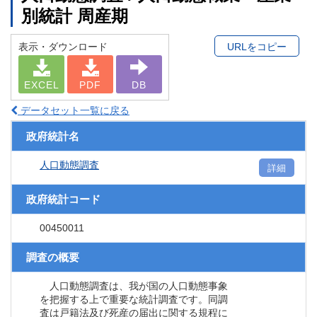
別統計 周産期
表示・ダウンロード
URLをコピー
EXCEL
PDF
DB
データセット一覧に戻る
政府統計名
人口動態調査
詳細
政府統計コード
00450011
調査の概要
人口動態調査は、我が国の人口動態事象
を把握する上で重要な統計調査です。同調
査は戸籍法及び死産の届出に関する規程に