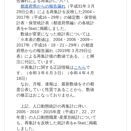
告漏れによる再集計について
都道府県からの報告漏れ
（平成31年３月
29日公表）による再集計を反映した2004～
2017年（平成16～29年）の確定数・保管統
計表・保管統計表（都道府県編）の各統計
表をe-Statに掲載しました。
数値が変更になった統計表については、
「※本表の数値は、2004・2006・2009～
2017年（平成16・18・21～29年）の都道
府県からの報告漏れ（2019年３月29日公
表）による再集計後の数値である。」と脚
注に付記しています。
※再集計に関する正誤情報は
こちら
で
す。（令和３年６月３日）（令和４年４月
18日）
なお、月報、速報は、最新数値をその都
度公表していく性質であることから、数値
の修正はおこなっておりません。
上記、人口動態統計の再集計に伴い、
2005・2010・2015年度（平成17，22，27
年度）の人口動態職業･産業別統計について
も、再集計を反映した統計表をe-Statに掲載
しました。