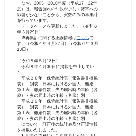
なお、2005・2010年度（平成17，22年
度）は、報告漏れの件数が少なく諸率への
影響が少ないことから、実数のみの再集計
を行っています。
データベースを更新しました。（令和６
年３月29日）
※再集計に関する正誤情報は
こちら
で
す。（令和４年４月27日）（令和６年３月
13日）
（令和８年５月18日）
令和８年４月30日に掲載を中止してい
た、
平成２８年 保管統計表（報告書非掲載
表） 別表 日本における外国人 離婚
第１表 離婚件数，夫の届出時の年齢（各
歳）・妻の届出時の年齢（各歳）別
平成２９年 保管統計表（報告書非掲載
表） 別表 日本における外国人 離婚
第１表 離婚件数，夫の届出時の年齢（各
歳）・妻の届出時の年齢（各歳）別
について、訂正後の統計表及び正誤情報
を掲載いたしました。
利用者の皆様にはご迷惑をおかけしまし