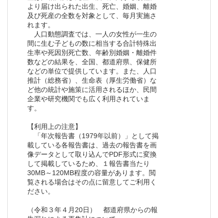
より届け出られた出生、死亡、婚姻、離婚
及び死産の全数を対象として、毎月実施さ
れます。
人口動態調査では、一人の女性が一生の
間に生む子どもの数に相当する合計特殊出
生率や死因別死亡数、年齢別婚姻・離婚件
数などの結果を、全国、都道府県、保健所
などの単位で提供しています。また、人口
推計（総務省）、生命表（厚生労働省）な
ど他の統計や施策に活用されるほか、民間
企業や研究機関でも広く利用されていま
す。
【利用上の注意】
「年次報告書（1979年以前）」として掲
載している各報告書は、過去の報告書を画
像データとして取り込んでPDF形式に変換
して掲載しているため、１報告書当たり
30MB～120MB程度の容量があります。閲
覧される場合はその点に留意してご利用く
ださい。
（令和３年４月20日） 都道府県からの報