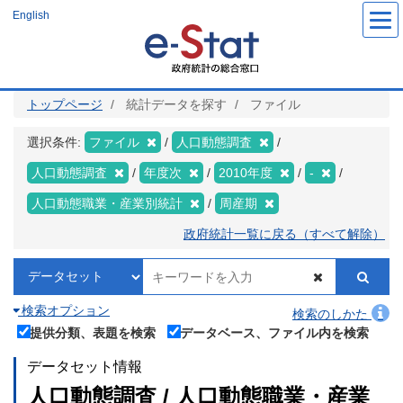
メ
English
イ
ン
コ
ン
テ
ン
ツ
トップページ
統計データを探す
ファイル
に
移
動
選択条件:
ファイル
人口動態調査
人口動態調査
年度次
2010年度
-
人口動態職業・産業別統計
周産期
政府統計一覧に戻る（すべて解除）
検索オプション
検索のしかた
提供分類、表題を検索
データベース、ファイル内を検索
データセット情報
人口動態調査 / 人口動態職業・産業