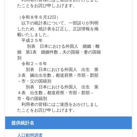
たことをお詫び申し上げます。
（令和８年６月12日）
以下の統計表について、一部誤りが判明
したため、統計表を訂正し、正誤情報を掲
載いたしました。
平成２５年
別表 日本における外国人 婚姻・離
婚 第1表 婚姻件数，夫の国籍・妻の国籍
別
令和２～６年
別表 日本における外国人 出生 第
３表 嫡出出生数，都道府県・市部－郡部
－市・父の国籍別
別表 日本における外国人 出生 第
４表 出生数，都道府県・市部－郡部－
市・母の国籍別
利用者の皆様にはご迷惑をおかけしまし
たことをお詫び申し上げます。
提供統計名
人口動態調査