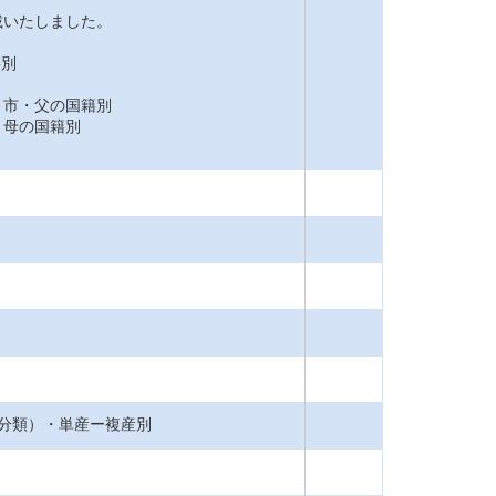
載いたしました。
籍別
市・父の国籍別
母の国籍別
分類）・単産ー複産別