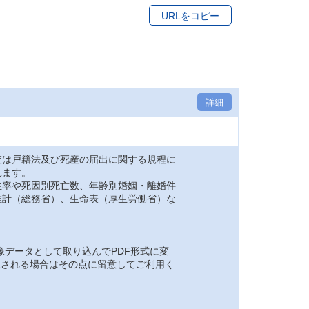
URLをコピー
詳細
は戸籍法及び死産の届出に関する規程に
れます。
率や死因別死亡数、年齢別婚姻・離婚件
推計（総務省）、生命表（厚生労働省）な
。
像データとして取り込んでPDF形式に変
閲覧される場合はその点に留意してご利用く