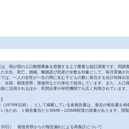
は、我が国の人口動態事象を把握する上で重要な統計調査です。同調査
れた出生、死亡、婚姻、離婚及び死産の全数を対象として、毎月実施さ
では、一人の女性が一生の間に生む子どもの数に相当する合計特殊出生
を、全国、都道府県、保健所などの単位で提供しています。また、人口
施策に活用されるほか、民間企業や研究機関でも広く利用されています
意】
（1979年以前）」として掲載している各報告書は、過去の報告書を画
いるため、１報告書当たり30MB～120MB程度の容量があります。
月20日） 都道府県からの報告漏れによる再集計について