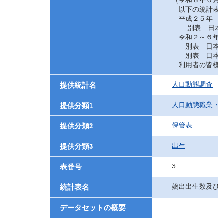
（令和８年６月
以下の統計表
平成２５年
別表 日本に
令和２～６
別表 日本に
別表 日本に
利用者の皆様
人口動態調査
提供統計名
人口動態職業
提供分類1
保管表
提供分類2
出生
提供分類3
3
表番号
嫡出出生数及
統計表名
データセットの概要