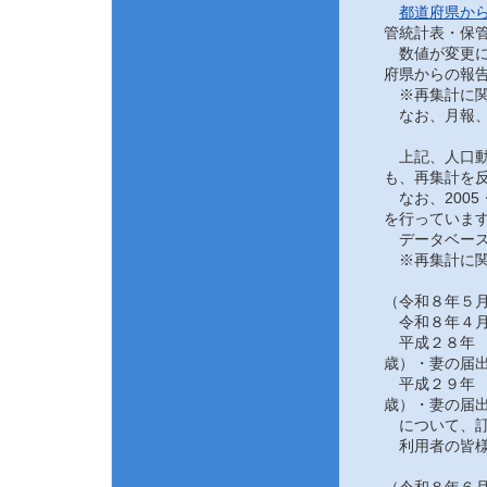
都道府県か
管統計表・保管
数値が変更にな
府県からの報告
※再集計に関
なお、月報、
上記、人口動態
も、再集計を反
なお、2005
を行っていま
データベース
※再集計に関
（令和８年５月
令和８年４月
平成２８年 
歳）・妻の届
平成２９年 
歳）・妻の届
について、訂
利用者の皆様