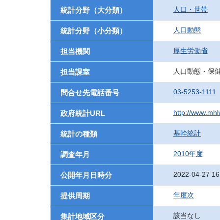
人口・世帯
統計分野（大分類）
人口動態
統計分野（小分類）
厚生労働省
担当機関
人口動態・保
担当課室
03-5253-1111
問合せ先電話番号
http://www.mhlw
政府統計URL
基幹統計
統計の種類
2010年度
調査年月
2022-04-27 16
公開年月日時分
年度次
提供周期
該当なし
集計地域区分