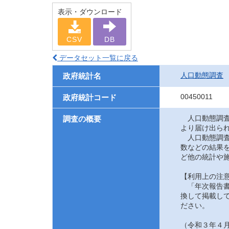
表示・ダウンロード
CSV
DB
データセット一覧に戻る
人口動態調査
政府統計名
00450011
政府統計コード
人口動態調査
調査の概要
より届け出ら
人口動態調査
数などの結果
ど他の統計や
【利用上の注
「年次報告書
換して掲載して
ださい。
（令和３年４