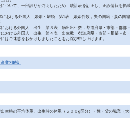
12日）
について、一部誤りが判明したため、統計表を訂正し、正誤情報を掲
おける外国人 婚姻・離婚 第1表 婚姻件数，夫の国籍・妻の国
年
おける外国人 出生 第３表 嫡出出生数，都道府県・市部－郡部－
おける外国人 出生 第４表 出生数，都道府県・市部－郡部－市・
にはご迷惑をおかけしましたことをお詫び申し上げます。
・産業別統計
び出生時の平均体重、出生時の体重（５００g区分）・性・父の職業（大