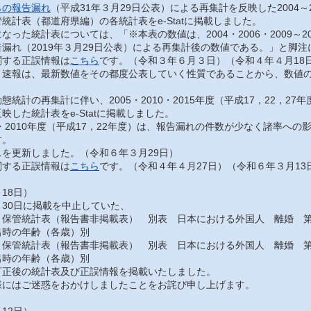
らの報告漏れ
（平成31年３月29日公表）による再集計を反映した2004～
統計表（都道府県編）の各統計表をe-Statに掲載しました。
った統計表については、「※本表の数値は、2004・2006・2009～201
漏れ（2019年３月29日公表）による再集計後の数値である。」と脚
する正誤情報は
こちら
です。（令和３年６月３日）（令和４年４月18
速報は、最新数値をその都度公表していく性質であることから、数値の
統計の再集計に伴い、2005・2010・2015年度（平成17，22，2
映した統計表をe-Statに掲載しました。
・2010年度（平成17，22年度）は、報告漏れの件数が少なく諸率へ
す。
を更新しました。（令和６年３月29日）
する正誤情報は
こちら
です。（令和４年４月27日）（令和６年３月13
18日）
30日に掲載を中止していた、
保管統計表（報告書非掲載表） 別表 日本における外国人 離婚 第
出時の年齢（各歳）別
保管統計表（報告書非掲載表） 別表 日本における外国人 離婚 第
出時の年齢（各歳）別
正後の統計表及び正誤情報を掲載いたしました。
にはご迷惑をおかけしましたことをお詫び申し上げます。