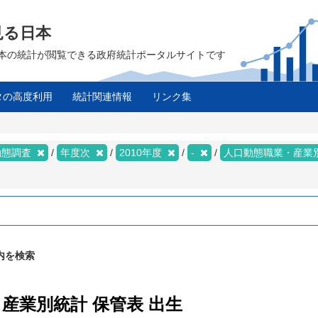
見る日本
は、日本の統計が閲覧できる政府統計ポータルサイトです
タの高度利用
統計関連情報
リンク集
動態調査
年度次
2010年度
-
人口動態職業・産業
内を検索
・産業別統計 保管表 出生