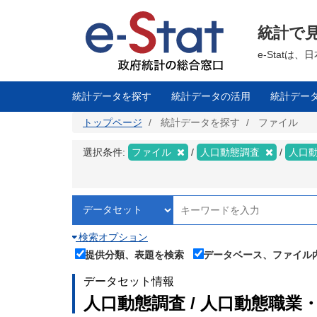
メ
イ
ン
統計で
コ
ン
テ
e-Stat
ン
ツ
に
移
統計データを探す
統計データの活用
統計デー
動
トップページ
統計データを探す
ファイル
選択条件:
ファイル
人口動態調査
人口
検索オプション
提供分類、表題を検索
データベース、ファイル
データセット情報
人口動態調査 / 人口動態職業