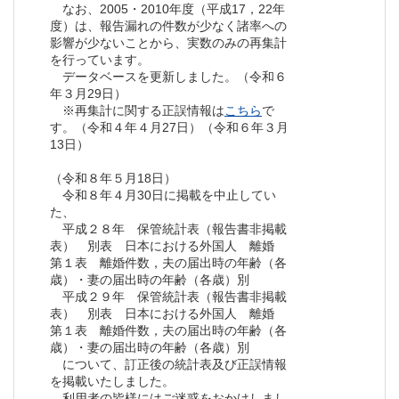
なお、2005・2010年度（平成17，22年
度）は、報告漏れの件数が少なく諸率への
影響が少ないことから、実数のみの再集計
を行っています。
データベースを更新しました。（令和６
年３月29日）
※再集計に関する正誤情報は
こちら
で
す。（令和４年４月27日）（令和６年３月
13日）
（令和８年５月18日）
令和８年４月30日に掲載を中止してい
た、
平成２８年 保管統計表（報告書非掲載
表） 別表 日本における外国人 離婚
第１表 離婚件数，夫の届出時の年齢（各
歳）・妻の届出時の年齢（各歳）別
平成２９年 保管統計表（報告書非掲載
表） 別表 日本における外国人 離婚
第１表 離婚件数，夫の届出時の年齢（各
歳）・妻の届出時の年齢（各歳）別
について、訂正後の統計表及び正誤情報
を掲載いたしました。
利用者の皆様にはご迷惑をおかけしまし