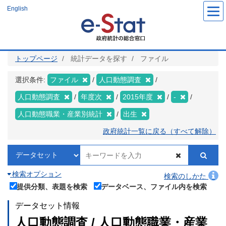
メ
English
イ
ン
コ
ン
テ
ン
ツ
トップページ
統計データを探す
ファイル
に
移
動
選択条件:
ファイル
人口動態調査
人口動態調査
年度次
2015年度
-
人口動態職業・産業別統計
出生
政府統計一覧に戻る（すべて解除）
検索オプション
検索のしかた
提供分類、表題を検索
データベース、ファイル内を検索
データセット情報
人口動態調査 / 人口動態職業・産業