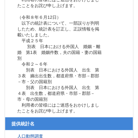
たことをお詫び申し上げます。
（令和８年６月12日）
以下の統計表について、一部誤りが判明
したため、統計表を訂正し、正誤情報を掲
載いたしました。
平成２５年
別表 日本における外国人 婚姻・離
婚 第1表 婚姻件数，夫の国籍・妻の国籍
別
令和２～６年
別表 日本における外国人 出生 第
３表 嫡出出生数，都道府県・市部－郡部
－市・父の国籍別
別表 日本における外国人 出生 第
４表 出生数，都道府県・市部－郡部－
市・母の国籍別
利用者の皆様にはご迷惑をおかけしまし
たことをお詫び申し上げます。
提供統計名
人口動態調査