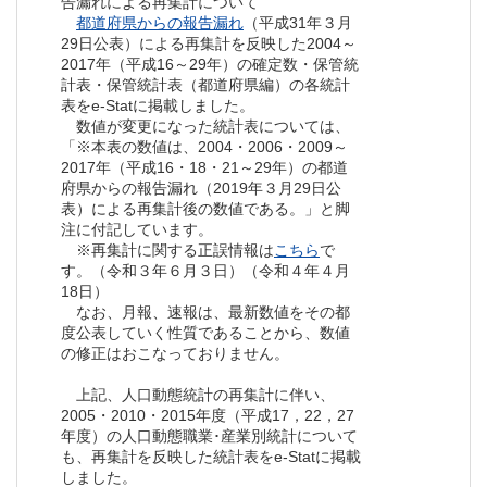
告漏れによる再集計について
都道府県からの報告漏れ
（平成31年３月
29日公表）による再集計を反映した2004～
2017年（平成16～29年）の確定数・保管統
計表・保管統計表（都道府県編）の各統計
表をe-Statに掲載しました。
数値が変更になった統計表については、
「※本表の数値は、2004・2006・2009～
2017年（平成16・18・21～29年）の都道
府県からの報告漏れ（2019年３月29日公
表）による再集計後の数値である。」と脚
注に付記しています。
※再集計に関する正誤情報は
こちら
で
す。（令和３年６月３日）（令和４年４月
18日）
なお、月報、速報は、最新数値をその都
度公表していく性質であることから、数値
の修正はおこなっておりません。
上記、人口動態統計の再集計に伴い、
2005・2010・2015年度（平成17，22，27
年度）の人口動態職業･産業別統計について
も、再集計を反映した統計表をe-Statに掲載
しました。