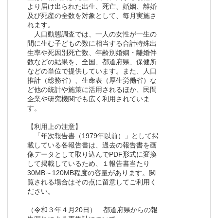
より届け出られた出生、死亡、婚姻、離婚
及び死産の全数を対象として、毎月実施さ
れます。
人口動態調査では、一人の女性が一生の
間に生む子どもの数に相当する合計特殊出
生率や死因別死亡数、年齢別婚姻・離婚件
数などの結果を、全国、都道府県、保健所
などの単位で提供しています。また、人口
推計（総務省）、生命表（厚生労働省）な
ど他の統計や施策に活用されるほか、民間
企業や研究機関でも広く利用されていま
す。
【利用上の注意】
「年次報告書（1979年以前）」として掲
載している各報告書は、過去の報告書を画
像データとして取り込んでPDF形式に変換
して掲載しているため、１報告書当たり
30MB～120MB程度の容量があります。閲
覧される場合はその点に留意してご利用く
ださい。
（令和３年４月20日） 都道府県からの報