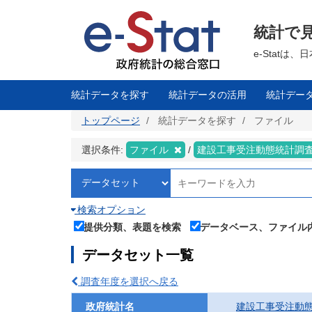
メ
イ
ン
統計で
コ
ン
テ
e-Stat
ン
ツ
に
移
統計データを探す
統計データの活用
統計デー
動
トップページ
統計データを探す
ファイル
選択条件:
ファイル
建設工事受注動態統計調
検索オプション
提供分類、表題を検索
データベース、ファイル
データセット一覧
調査年度を選択へ戻る
政府統計名
建設工事受注動