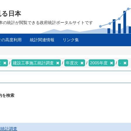
見る日本
は、日本の統計が閲覧できる政府統計ポータルサイトです
タの高度利用
統計関連情報
リンク集
査
建設工事施工統計調査
年度次
2005年度
-
内を検索
態統計調査