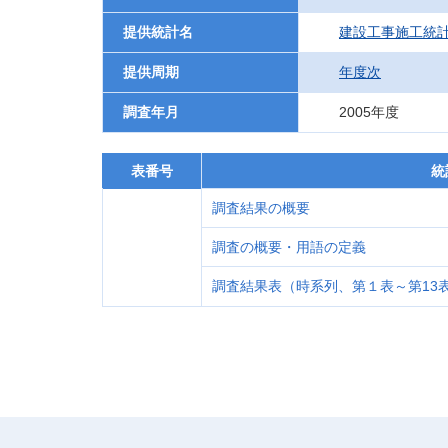
提供統計名
建設工事施工統
提供周期
年度次
調査年月
2005年度
表番号
統
調査結果の概要
調査の概要・用語の定義
調査結果表（時系列、第１表～第13