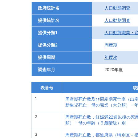
政府統計名
人口動態調査
提供統計名
人口動態調査
提供分類1
人口動態職業・
提供分類2
周産期
提供周期
年度次
調査年月
2020年度
表番号
統
1
周産期死亡数及び周産期死亡率（出産
新生児死亡・母の職業（大分類）・
2
周産期死亡数，妊娠満22週以後の死
類）・母の年齢（５歳階級）別
3
周産期死亡数，都道府県（特別区－