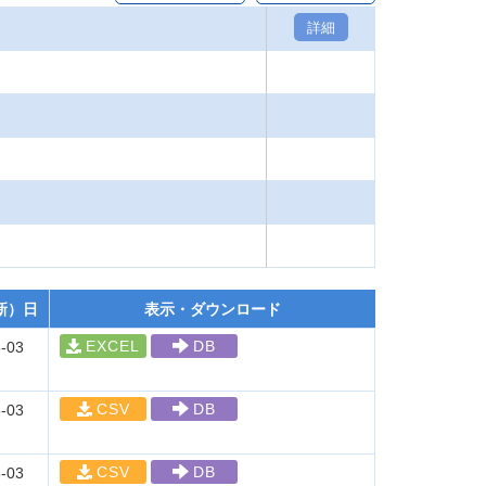
詳細
新）日
表示・ダウンロード
EXCEL
DB
-03
CSV
DB
-03
CSV
DB
-03