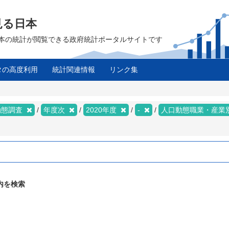
見る日本
は、日本の統計が閲覧できる政府統計ポータルサイトです
タの高度利用
統計関連情報
リンク集
動態調査
年度次
2020年度
-
人口動態職業・産業
内を検索