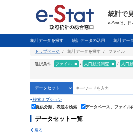
メ
イ
ン
統計で
コ
ン
テ
e-Stat
ン
ツ
に
移
統計データを探す
統計データの活用
統計デー
動
トップページ
統計データを探す
ファイル
選択条件:
ファイル
人口動態調査
人口
検索オプション
提供分類、表題を検索
データベース、ファイル
データセット一覧
戻る