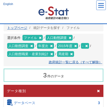
メ
English
イ
ン
コ
ン
テ
ン
ツ
トップページ
統計データを探す
ファイル
に
移
動
選択条件:
ファイル
人口動態調査
人口動態調査
年度次
2015年度
-
人口動態職業・産業別統計
周産期
政府統計一覧に戻る（すべて解除）
3
件のデータ
データ種別
データベース
3