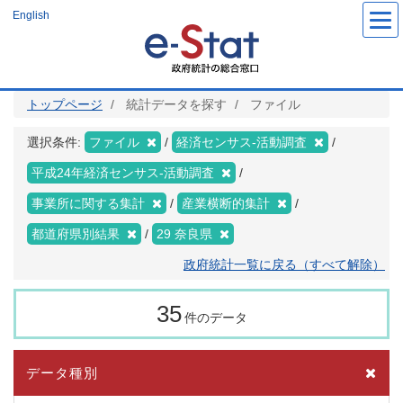
メ
English
イ
ン
コ
ン
テ
ン
ツ
トップページ
統計データを探す
ファイル
に
移
動
選択条件:
ファイル
経済センサス‐活動調査
平成24年経済センサス‐活動調査
事業所に関する集計
産業横断的集計
都道府県別結果
29 奈良県
政府統計一覧に戻る（すべて解除）
35
件のデータ
データ種別