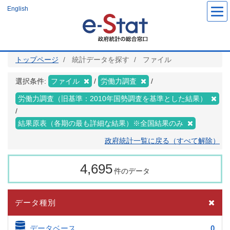
メ
English
イ
ン
コ
ン
テ
ン
ツ
トップページ
統計データを探す
ファイル
に
移
動
選択条件:
ファイル
労働力調査
労働力調査（旧基準：2010年国勢調査を基準とした結果）
結果原表（各期の最も詳細な結果）※全国結果のみ
政府統計一覧に戻る（すべて解除）
4,695
件のデータ
データ種別
データベース
0