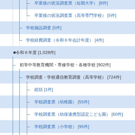
卒業後の状況調査票（短期大学）
[8件]
卒業後の状況調査票（高等専門学校）
[5件]
学校施設調査
[5件]
学校経費調査（令和６年会計年度）
[4件]
■令和６年度
[1,028件]
初等中等教育機関・専修学校・各種学校
[902件]
学校調査・学校通信教育調査（高等学校）
[724件]
総括
[1件]
学校調査票（幼稚園）
[55件]
学校調査票（幼保連携型認定こども園）
[60件]
学校調査票（小学校）
[95件]