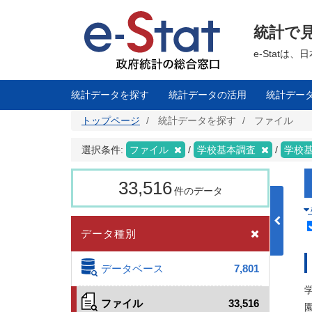
メ
イ
ン
統計で
コ
ン
テ
e-Stat
ン
ツ
に
移
統計データを探す
統計データの活用
統計デー
動
トップページ
統計データを探す
ファイル
選択条件:
ファイル
学校基本調査
学校
33,516
件のデータ
データ種別
データベース
7,801
ファイル
33,516