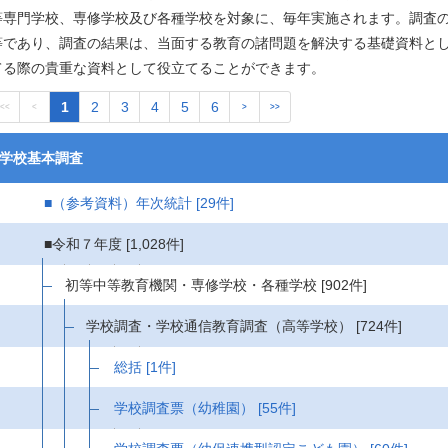
等専門学校、専修学校及び各種学校を対象に、毎年実施されます。調査
等であり、調査の結果は、当面する教育の諸問題を解決する基礎資料と
てる際の貴重な資料として役立てることができます。
1
2
3
4
5
6
<<
<
>
>>
学校基本調査
■（参考資料）年次統計
[29件]
■令和７年度
[1,028件]
初等中等教育機関・専修学校・各種学校
[902件]
学校調査・学校通信教育調査（高等学校）
[724件]
総括
[1件]
学校調査票（幼稚園）
[55件]