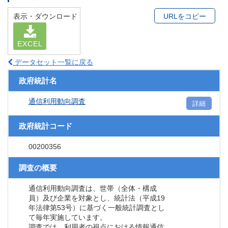
表示・ダウンロード
URLをコピー
EXCEL
データセット一覧に戻る
政府統計名
通信利用動向調査
詳細
政府統計コード
00200356
調査の概要
通信利用動向調査は、世帯（全体・構成
員）及び企業を対象とし、統計法（平成19
年法律第53号）に基づく一般統計調査とし
て毎年実施しています。
調査では、利用者の視点における情報通信