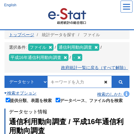
メ
English
イ
ン
コ
ン
テ
ン
ツ
トップページ
統計データを探す
ファイル
に
移
動
選択条件:
ファイル
通信利用動向調査
平成16年通信利用動向調査
-
政府統計一覧に戻る（すべて解除）
検索オプション
検索のしかた
提供分類、表題を検索
データベース、ファイル内を検索
データセット情報
通信利用動向調査 / 平成16年通信利
用動向調査