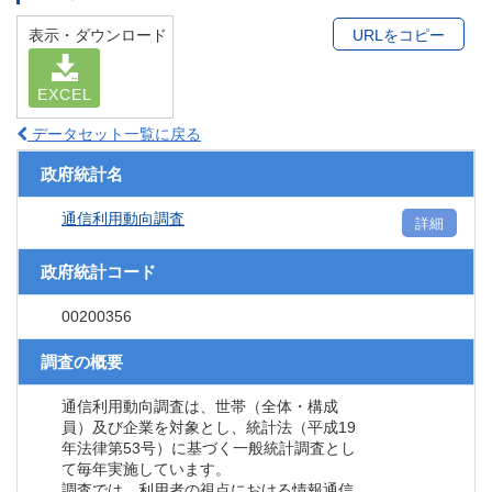
表示・ダウンロード
URLをコピー
EXCEL
データセット一覧に戻る
政府統計名
通信利用動向調査
詳細
政府統計コード
00200356
調査の概要
通信利用動向調査は、世帯（全体・構成
員）及び企業を対象とし、統計法（平成19
年法律第53号）に基づく一般統計調査とし
て毎年実施しています。
調査では、利用者の視点における情報通信