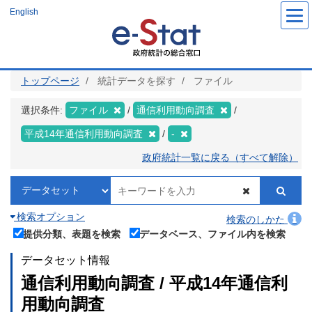
メ
English
イ
ン
コ
ン
テ
ン
ツ
トップページ
統計データを探す
ファイル
に
移
動
選択条件:
ファイル
通信利用動向調査
平成14年通信利用動向調査
-
政府統計一覧に戻る（すべて解除）
検索オプション
検索のしかた
提供分類、表題を検索
データベース、ファイル内を検索
データセット情報
通信利用動向調査 / 平成14年通信利
用動向調査