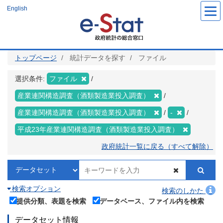
メ
English
イ
ン
コ
ン
テ
ン
ツ
トップページ
統計データを探す
ファイル
に
移
動
選択条件:
ファイル
産業連関構造調査（酒類製造業投入調査）
産業連関構造調査（酒類製造業投入調査）
-
平成23年産業連関構造調査（酒類製造業投入調査）
政府統計一覧に戻る（すべて解除）
検索オプション
検索のしかた
提供分類、表題を検索
データベース、ファイル内を検索
データセット情報